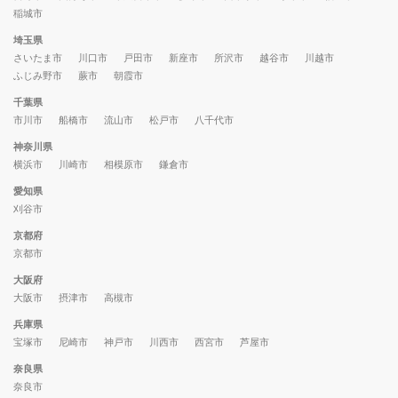
稲城市
埼玉県
さいたま市
川口市
戸田市
新座市
所沢市
越谷市
川越市
ふじみ野市
蕨市
朝霞市
千葉県
市川市
船橋市
流山市
松戸市
八千代市
神奈川県
横浜市
川崎市
相模原市
鎌倉市
愛知県
刈谷市
京都府
京都市
大阪府
大阪市
摂津市
高槻市
兵庫県
宝塚市
尼崎市
神戸市
川西市
西宮市
芦屋市
奈良県
奈良市