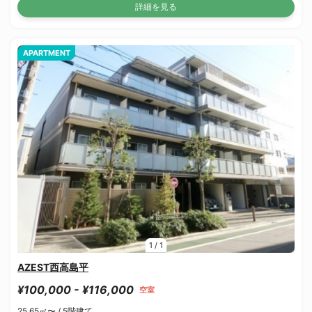
詳細を見る
APARTMENT
1
/
1
AZEST西高島平
¥100,000 - ¥116,000
空室
25.65㎡〜 /
5階建て