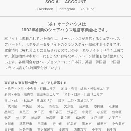
SOCIAL ACCOUNT
Facebook
Instagram
YouTube
（株）オークハウスは
1992年創業のシェアハウス運営事業会社です。
本サイトに掲載されている物件は、オークハウスが運営するシェアハウス・
アパートと、ホテルポータルサイトのグランステイへ掲載するホテルです。
空室情報は毎15分ごとに更新されるのでどのポータルサイトより早く正確で
す。新規物件や本サイトにしかないお得なキャンペーン情報も随時更新して
います。各種問合せはヘルプセンターにて日本語、英語、韓国語、中国語、
フランス語で24時間受付けています。
東京都
// 東京都の場合、エリアを表示する
吉祥寺・立川・小金井・町田エリア
池袋・赤羽・練馬・後楽園エリア
新宿・中野・高円寺・高田馬場エリア
渋谷・目黒・世田谷エリア
蒲田・品川・秋葉原・青山エリア
浅草・上野・豊洲エリア
千代田区
中央区
港区
新宿区
文京区
台東区
墨田区
江東区
品川区
目黒区
大田区
世田谷区
渋谷区
中野区
杉並区
豊島区
北区
荒川区
板橋区
練馬区
足立区
葛飾区
江戸川区
八王子市
立川市
武蔵野市
三鷹市
府中市
昭島市
調布市
町田市
小金井市
日野市
国分寺市
東久留米市
多摩市
西東京市
小平市
福生市