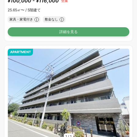
¥100,000 - ¥116,000
空室
25.65㎡〜 /
5階建て
家具・家電付き
敷金なし
詳細を見る
APARTMENT
1
/
1