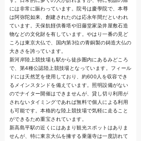
す。日常的に多くの人が訪れますが、特に初詣の際
には非常に賑わっています。院号は慶學院で、本尊
は阿弥陀如来、創建されたのは応永年間だといわれ
ています。天保飢饉供養塔や旧藤堂家染井屋敷石造
物などの文化財を有しています。やはり一番の見ど
ころは東京大仏で、国内第3位の青銅製の鋳造大仏の
大きさを誇っています。
新河岸陸上競技場も駅から徒歩圏内にあるみどころ
で、第4種公認陸上競技場となっています。フィール
ドには天然芝を使用しており、約600人を収容でき
るメインスタンドを備えています。照明設備がない
のでナイター開催はできませんが、貸し切り利用が
されないタイミングであれば無料で個人による利用
も可能です。本格的な陸上競技場で気軽に走ること
ができるため重宝されています。
新高島平駅の近くにはあまり観光スポットはありま
せんが、特に東京大仏を擁する乗蓮寺は一度訪れて