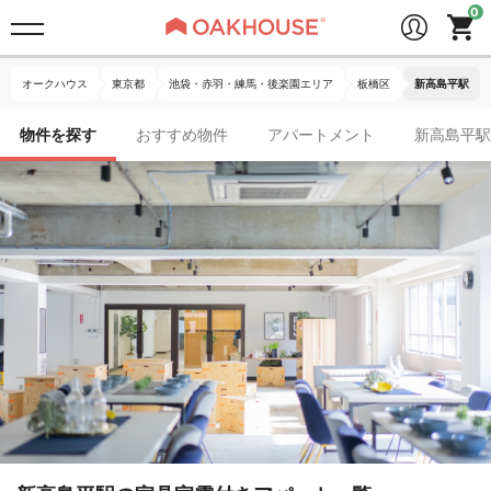
オークハウス
東京都
池袋・赤羽・練馬・後楽園エリア
板橋区
新高島平駅
物件を探す
おすすめ物件
アパートメント
新高島平駅