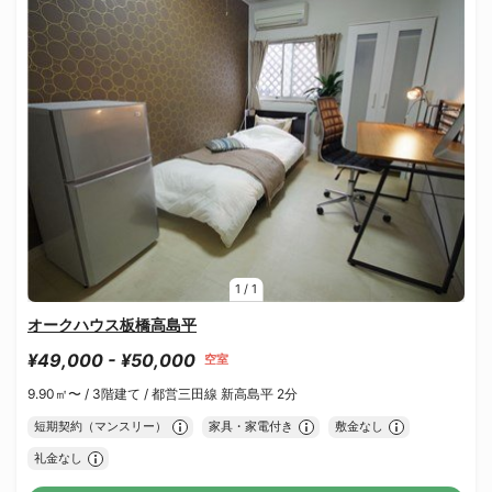
1
/
1
オークハウス板橋高島平
¥49,000 - ¥50,000
空室
9.90㎡〜 /
3階建て /
都営三田線 新高島平 2分
短期契約（マンスリー）
家具・家電付き
敷金なし
礼金なし