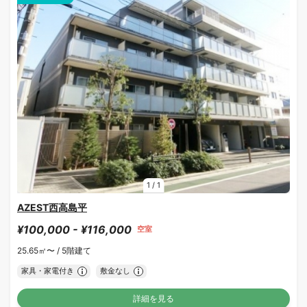
1
/
1
AZEST西高島平
¥100,000 - ¥116,000
空室
25.65㎡〜 /
5階建て
家具・家電付き
敷金なし
詳細を見る