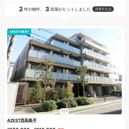
2
3
件の物件、
部屋がヒットしました
共有する
APARTMENT
1
/
1
AZEST西高島平