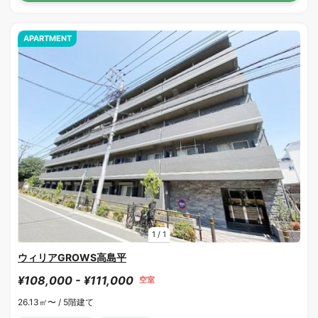
APARTMENT
1
/
1
ウィリアGROWS高島平
¥108,000 - ¥111,000
空室
26.13㎡〜 /
5階建て