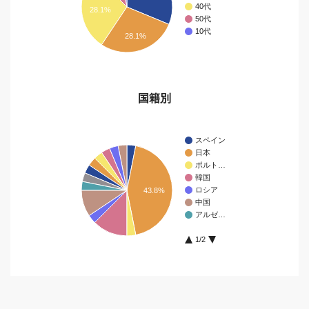
40代
28.1%
50代
10代
28.1%
国籍別
スペイン
日本
ポルト…
韓国
ロシア
43.8%
中国
アルゼ…
1/2