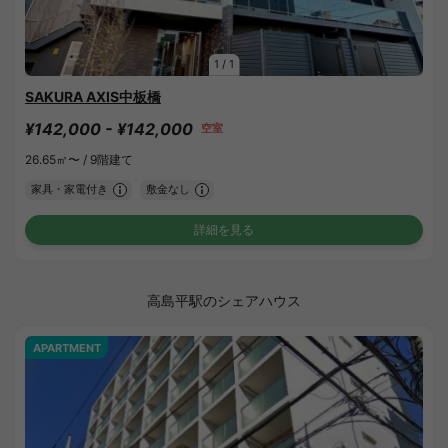
1
/
1
SAKURA AXIS中板橋
¥142,000 - ¥142,000
空室
26.65㎡〜 /
9階建て
家具・家電付き
敷金なし
詳細を見る
高島平駅のシェアハウス
APARTMENT