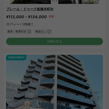
1
/
1
プレール・ドゥーク板橋本町Ⅲ
¥113,000 - ¥134,000
空室
25.71㎡〜 /
12階建て
家具・家電付き
敷金なし
詳細を見る
APARTMENT