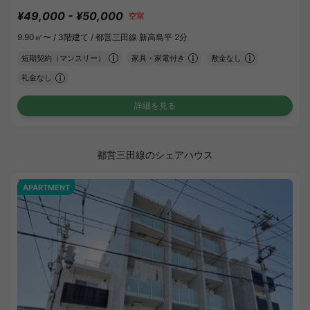
¥49,000 - ¥50,000
空室
9.90㎡〜 /
3階建て /
都営三田線 新高島平 2分
短期契約（マンスリー）
家具・家電付き
敷金なし
礼金なし
詳細を見る
都営三田線のシェアハウス
APARTMENT