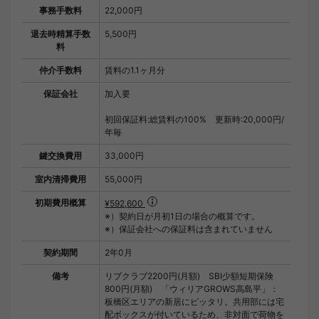
事務手数料
22,000円
退去時精算手数
5,500円
料
仲介手数料
賃料の1.1ヶ月分
保証会社
加入要
初回保証料:総賃料の100% 更新時:20,000円/
年毎
鍵交換費用
33,000円
室内清掃費用
55,000円
初期費用概算
¥592,600
※）契約日が月初1日の場合の概算です。
※）保証会社への保証料は含まれていません
契約期間
2年0月
備考
リブクラブ2200円(月額) SBI少額短期保険
800円(月額) 「ウィリアGROWS高島平」：
板橋区エリアの新居にピッタリ。共用部には宅
配ボックスが付いているため、非対面で荷物を