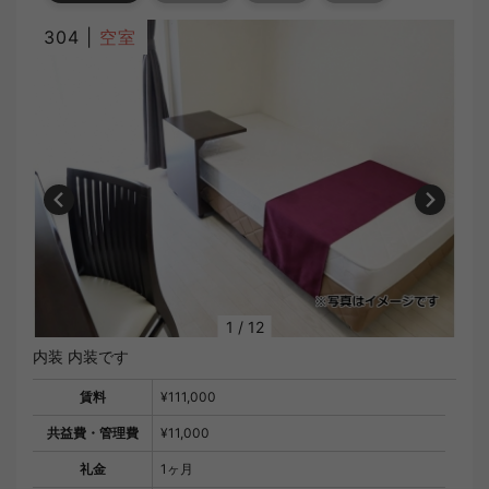
304 |
空室
1
/
12
内装 内装です
賃料
¥111,000
共益費・管理費
¥11,000
礼金
1ヶ月