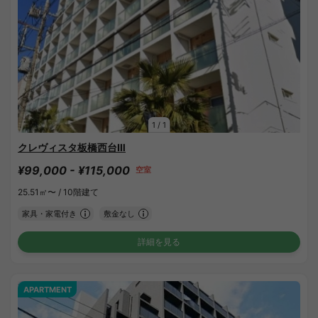
1
/
1
クレヴィスタ板橋西台Ⅲ
¥99,000 - ¥115,000
空室
25.51㎡〜 /
10階建て
家具・家電付き
敷金なし
詳細を見る
APARTMENT