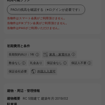
PAOの残高を確認する
（※ログインが必要です）
当物件はスマート会員がご利用頂けません。
当物件はFIXプラン会員がご利用頂けません。
当物件はPAOがご利用いただけません。
初期費用と条件
長期契約向け：1年
家具・家電付き
敷金なし
礼金あり
保証金なし
保証人不要
保証会社必要
外国人入居可
建物・周辺・管理情報
建物概要
RC 5階建て 建築年月:2019/02
駐車場