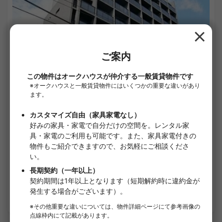
1
/
1
クレヴィスタ板橋西台Ⅱ
¥75,000 - ¥119,000
空室
25.52㎡〜 /
10階建て
家具・家電付き
敷金なし
詳細を見る