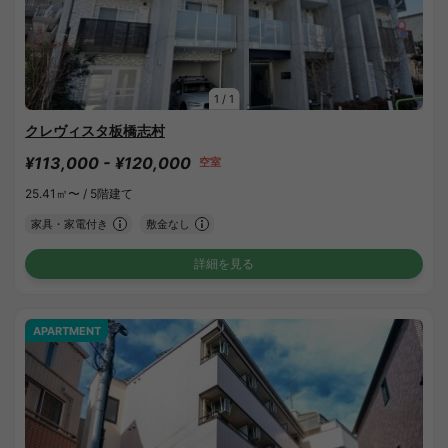
1
/
1
クレヴィスタ板橋志村
¥113,000 - ¥120,000
空室
25.41㎡〜 /
5階建て
家具・家電付き
敷金なし
詳細を見る
APARTMENT