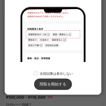
新高島平駅のシェアハウス
APARTMENT
1
/
1
AZEST西高島平
¥100,000 - ¥116,000
空室
25.65㎡〜 /
5階建て