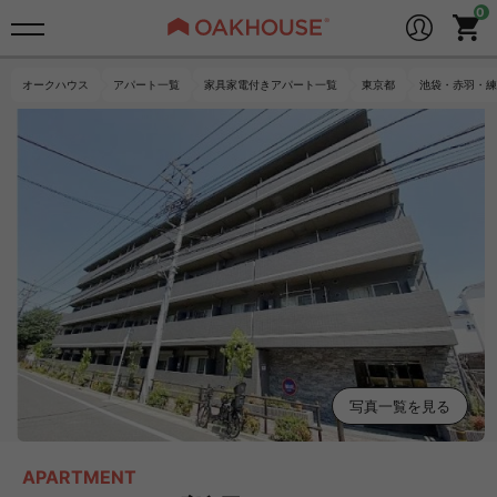
オークハウス
アパート一覧
家具家電付きアパート一覧
東京都
池袋・赤羽・練
写真一覧を見る
APARTMENT