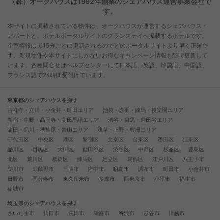
（株）オークハウスは1992年創業のシェアハウス運営事業会社で
す。
本サイトに掲載されている物件は、オークハウスが運営するシェアハウス・
アパートと、ホテルポータルサイトのグランステイへ掲載するホテルです。
空室情報は毎15分ごとに更新されるのでどのポータルサイトより早く正確で
す。新規物件や本サイトにしかないお得なキャンペーン情報も随時更新して
います。各種問合せはヘルプセンターにて日本語、英語、韓国語、中国語、
フランス語で24時間受付けています。
東京都のシェアハウスを探す
吉祥寺・立川・小金井・町田エリア
池袋・赤羽・練馬・後楽園エリア
新宿・中野・高円寺・高田馬場エリア
渋谷・目黒・世田谷エリア
蒲田・品川・秋葉原・青山エリア
浅草・上野・豊洲エリア
千代田区
中央区
港区
新宿区
文京区
台東区
墨田区
江東区
品川区
目黒区
大田区
世田谷区
渋谷区
中野区
杉並区
豊島区
北区
荒川区
板橋区
練馬区
足立区
葛飾区
江戸川区
八王子市
立川市
武蔵野市
三鷹市
府中市
昭島市
調布市
町田市
小金井市
日野市
国分寺市
東久留米市
多摩市
西東京市
小平市
福生市
稲城市
埼玉県のシェアハウスを探す
さいたま市
川口市
戸田市
新座市
所沢市
越谷市
川越市