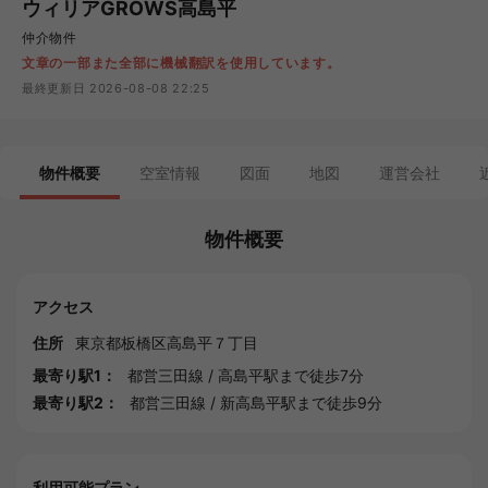
ウィリアGROWS高島平
仲介物件
文章の一部また全部に機械翻訳を使用しています。
最終更新日 2026-08-08 22:25
物件概要
空室情報
図面
地図
運営会社
物件概要
アクセス
住所
東京都
板橋区
高島平７丁目
最寄り駅1：
都営三田線
/
高島平駅
まで徒歩7分
最寄り駅2：
都営三田線
/
新高島平駅
まで徒歩9分
利用可能プラン