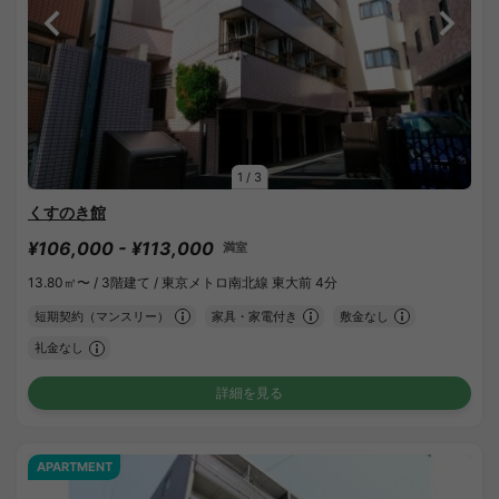
1
/
3
くすのき館
¥106,000 - ¥113,000
満室
13.80㎡〜 /
3階建て /
東京メトロ南北線 東大前 4分
短期契約（マンスリー）
家具・家電付き
敷金なし
礼金なし
詳細を見る
APARTMENT