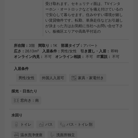
受け取れます。セキュリティ面は、TVインタ
ーホン・オートロックなどを備え付けているの
で安心して暮らせます。住みやすい環境が嬉し
い賃貸物件です。転勤、単身赴任などお引越し
が決まった方はお気軽に当社へお問い合せ下さ
い。板橋区エリアや高島平付近の
所在階：
3階
間取り：
1K
部屋タイプ：
アパート
広さ：
26.13m²
入居条件：
男性/女性
引き渡し・入居：
即時
オンライン内見：
不可
オンライン相談：
不可
IT重説：
不可
入居条件
男性/女性
外国人入居可
家具・家電付き
採光・日当たり
窓向き：南
水回り
トイレ
バス
バス・トイレ別
温水洗浄便座
洗面所独立