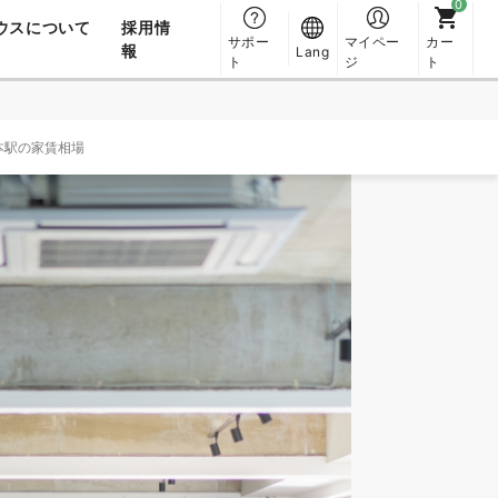
ウスについて
採用情
サポー
マイペー
カー
報
Lang
ト
ジ
ト
本駅の家賃相場