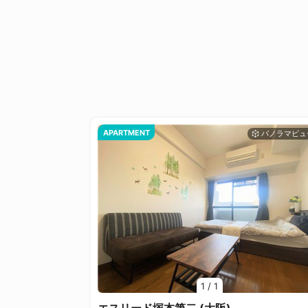
APARTMENT
1
/
1
エスリード塚本第二 (大阪)