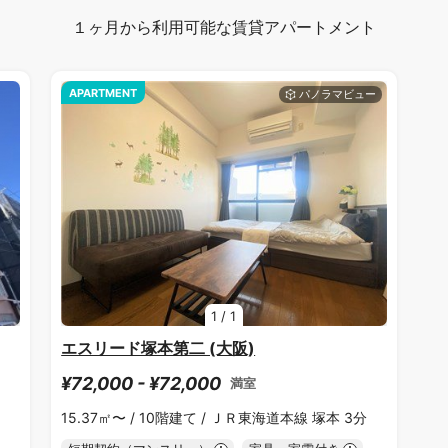
１ヶ月から利用可能な賃貸アパートメント
APARTMENT
1
/
1
エスリード塚本第二 (大阪)
¥72,000 - ¥72,000
満室
15.37㎡〜 /
10階建て /
ＪＲ東海道本線 塚本 3分