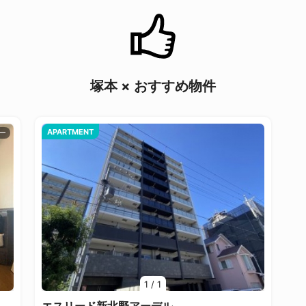
塚本 × おすすめ物件
APARTMENT
1
/
1
エスリード新北野アーデル