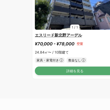
1
/
1
エスリード新北野アーデル
¥70,000 - ¥78,000
空室
24.84㎡〜 /
10階建て
家具・家電付き
敷金なし
詳細を見る