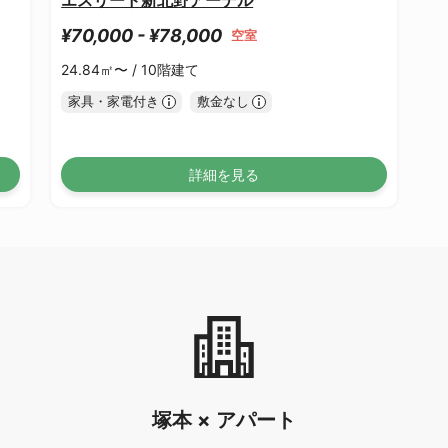
¥70,000 - ¥78,000
空室
24.84㎡〜 /
10階建て
家具・家電付き
敷金なし
詳細を見る
塚本 × アパート