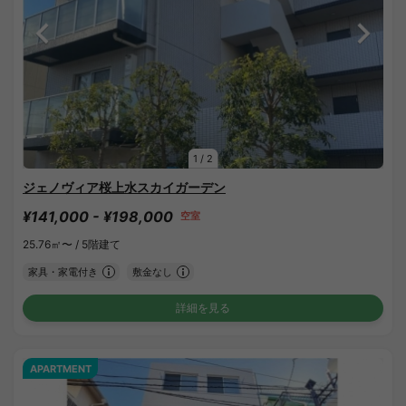
1
/
2
ジェノヴィア桜上水スカイガーデン
¥141,000 - ¥198,000
空室
25.76㎡〜 /
5階建て
家具・家電付き
敷金なし
詳細を見る
APARTMENT