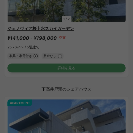
1
/
2
ジェノヴィア桜上水スカイガーデン
¥141,000 - ¥198,000
空室
25.76㎡〜 /
5階建て
家具・家電付き
敷金なし
詳細を見る
下高井戸駅のシェアハウス
APARTMENT