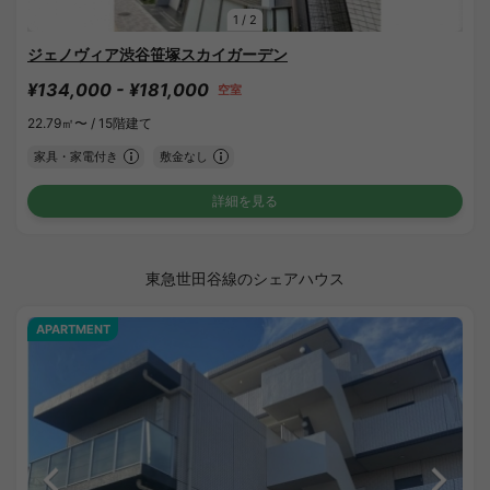
1
/
2
ジェノヴィア渋谷笹塚スカイガーデン
¥134,000 - ¥181,000
空室
22.79㎡〜 /
15階建て
家具・家電付き
敷金なし
詳細を見る
東急世田谷線のシェアハウス
APARTMENT