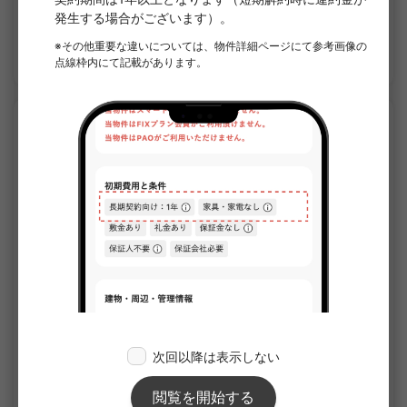
家具・家電付き
敷金なし
詳細を見る
APARTMENT
1
/
3
ステージグランデ八王子Ⅲ