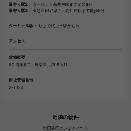
最寄り駅2：
京王線
/
下高井戸駅
まで徒歩8分
最寄り駅3：
東急世田谷線
/
下高井戸駅
まで徒歩8分
ターミナル駅：
駅まで桜上水駅から分
アクセス
建物概要
RC 3階建て
建築年月:1989/11
自社管理番号
271423
近隣の物件
世田谷区のシェアハウス