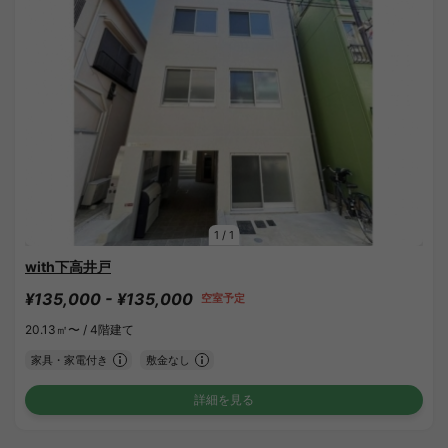
1
/
1
with下高井戸
¥135,000 - ¥135,000
空室予定
20.13㎡〜 /
4階建て
家具・家電付き
敷金なし
詳細を見る