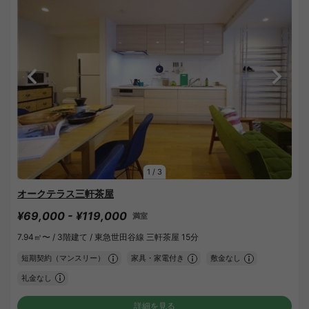
1
/
3
オークテラス三軒茶屋
¥69,000 - ¥119,000
満室
7.94㎡〜 /
3階建て /
東急世田谷線 三軒茶屋 15分
短期契約（マンスリー）
家具・家電付き
敷金なし
礼金なし
詳細を見る