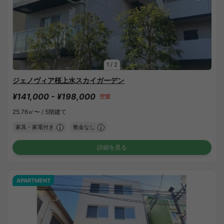
1
/
2
ジェノヴィア桜上水スカイガーデン
¥141,000 - ¥198,000
空室
25.76㎡〜 /
5階建て
家具・家電付き
敷金なし
詳細を見る
APARTMENT