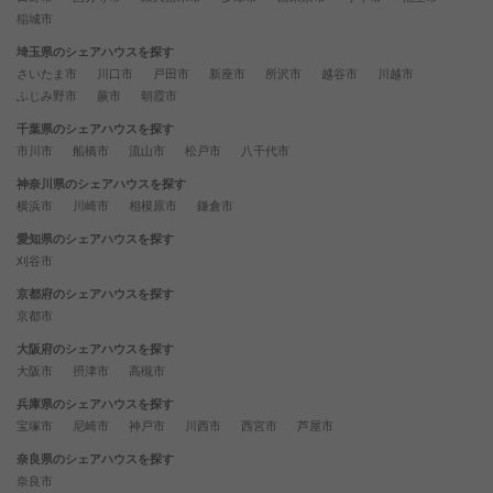
稲城市
埼玉県のシェアハウスを探す
さいたま市
川口市
戸田市
新座市
所沢市
越谷市
川越市
ふじみ野市
蕨市
朝霞市
千葉県のシェアハウスを探す
市川市
船橋市
流山市
松戸市
八千代市
神奈川県のシェアハウスを探す
横浜市
川崎市
相模原市
鎌倉市
愛知県のシェアハウスを探す
刈谷市
京都府のシェアハウスを探す
京都市
大阪府のシェアハウスを探す
大阪市
摂津市
高槻市
兵庫県のシェアハウスを探す
宝塚市
尼崎市
神戸市
川西市
西宮市
芦屋市
奈良県のシェアハウスを探す
奈良市