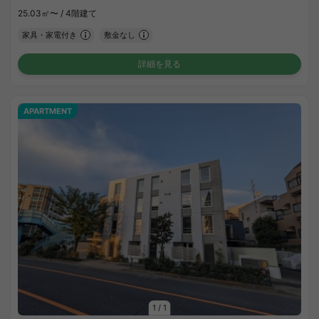
25.03㎡〜 /
4階建て
家具・家電付き
敷金なし
詳細を見る
APARTMENT
1
/
1