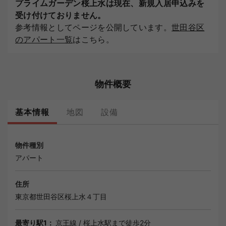
プライムガーデン桜上水は現在、新規入居申込みを
受け付けておりません。
参考情報としてページを公開しています。
世田谷区
のアパート一覧
はこちら。
物件概要
基本情報
地図
設備
物件種別
アパート
住所
東京都
世田谷区
桜上水４丁目
最寄り駅1：
京王線
/
桜上水駅
まで徒歩2分