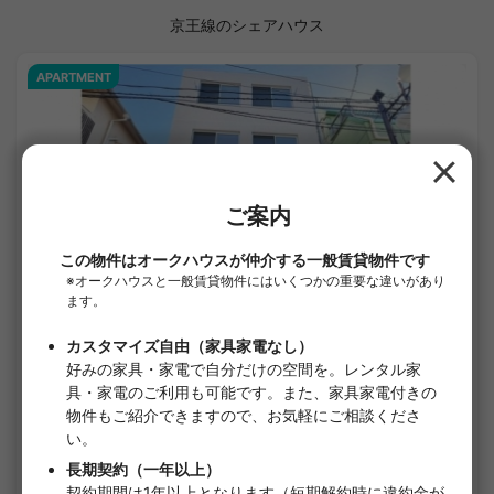
京王線のシェアハウス
APARTMENT
1
/
1
with下高井戸
¥135,000 - ¥135,000
空室予定
20.13㎡〜 /
4階建て