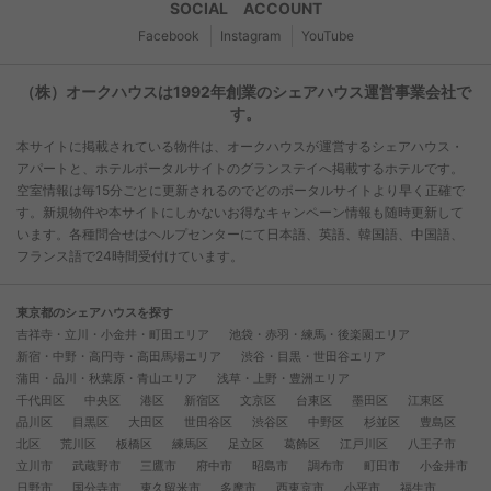
SOCIAL ACCOUNT
Facebook
Instagram
YouTube
（株）オークハウスは1992年創業のシェアハウス運営事業会社で
す。
本サイトに掲載されている物件は、オークハウスが運営するシェアハウス・
アパートと、ホテルポータルサイトのグランステイへ掲載するホテルです。
空室情報は毎15分ごとに更新されるのでどのポータルサイトより早く正確で
す。新規物件や本サイトにしかないお得なキャンペーン情報も随時更新して
います。各種問合せはヘルプセンターにて日本語、英語、韓国語、中国語、
フランス語で24時間受付けています。
東京都のシェアハウスを探す
吉祥寺・立川・小金井・町田エリア
池袋・赤羽・練馬・後楽園エリア
新宿・中野・高円寺・高田馬場エリア
渋谷・目黒・世田谷エリア
蒲田・品川・秋葉原・青山エリア
浅草・上野・豊洲エリア
千代田区
中央区
港区
新宿区
文京区
台東区
墨田区
江東区
品川区
目黒区
大田区
世田谷区
渋谷区
中野区
杉並区
豊島区
北区
荒川区
板橋区
練馬区
足立区
葛飾区
江戸川区
八王子市
立川市
武蔵野市
三鷹市
府中市
昭島市
調布市
町田市
小金井市
日野市
国分寺市
東久留米市
多摩市
西東京市
小平市
福生市