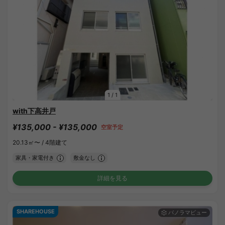
1
/
1
with下高井戸
¥135,000 - ¥135,000
空室予定
20.13㎡〜 /
4階建て
家具・家電付き
敷金なし
詳細を見る
SHAREHOUSE