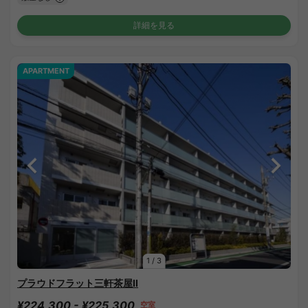
詳細を見る
APARTMENT
1
/
3
プラウドフラット三軒茶屋Ⅱ
¥224,300 - ¥225,300
空室