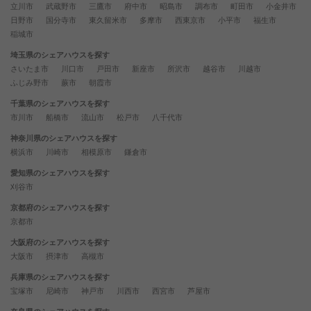
立川市
武蔵野市
三鷹市
府中市
昭島市
調布市
町田市
小金井市
日野市
国分寺市
東久留米市
多摩市
西東京市
小平市
福生市
稲城市
埼玉県のシェアハウスを探す
さいたま市
川口市
戸田市
新座市
所沢市
越谷市
川越市
ふじみ野市
蕨市
朝霞市
千葉県のシェアハウスを探す
市川市
船橋市
流山市
松戸市
八千代市
神奈川県のシェアハウスを探す
横浜市
川崎市
相模原市
鎌倉市
愛知県のシェアハウスを探す
刈谷市
京都府のシェアハウスを探す
京都市
大阪府のシェアハウスを探す
大阪市
摂津市
高槻市
兵庫県のシェアハウスを探す
宝塚市
尼崎市
神戸市
川西市
西宮市
芦屋市