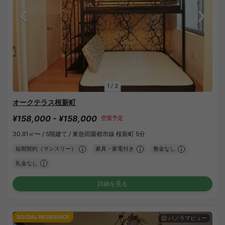
1
/
3
オークテラス桜新町
¥158,000 - ¥158,000
空室予定
30.81㎡〜 /
5階建て /
東急田園都市線 桜新町 5分
短期契約（マンスリー）
家具・家電付き
敷金なし
礼金なし
詳細を見る
SOCIAL RESIDENCE