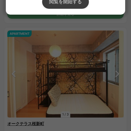
家具・家電付き
敷金なし
詳細を見る
APARTMENT
1
/
3
オークテラス桜新町