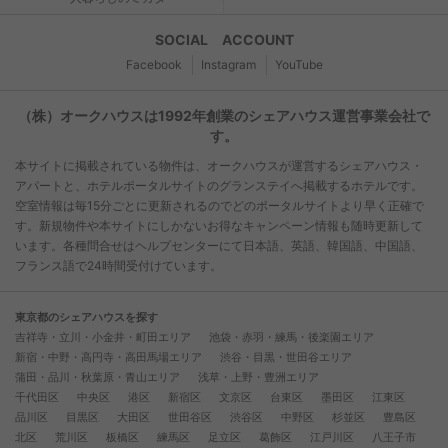
SOCIAL ACCOUNT
Facebook
Instagram
YouTube
（株）オークハウスは1992年創業のシェアハウス運営事業会社で
す。
本サイトに掲載されている物件は、オークハウスが運営するシェアハウス・
アパートと、ホテルポータルサイトのグランステイへ掲載するホテルです。
空室情報は毎15分ごとに更新されるのでどのポータルサイトより早く正確で
す。新規物件や本サイトにしかないお得なキャンペーン情報も随時更新して
います。各種問合せはヘルプセンターにて日本語、英語、韓国語、中国語、
フランス語で24時間受付けています。
東京都のシェアハウスを探す
吉祥寺・立川・小金井・町田エリア
池袋・赤羽・練馬・後楽園エリア
新宿・中野・高円寺・高田馬場エリア
渋谷・目黒・世田谷エリア
蒲田・品川・秋葉原・青山エリア
浅草・上野・豊洲エリア
千代田区
中央区
港区
新宿区
文京区
台東区
墨田区
江東区
品川区
目黒区
大田区
世田谷区
渋谷区
中野区
杉並区
豊島区
北区
荒川区
板橋区
練馬区
足立区
葛飾区
江戸川区
八王子市