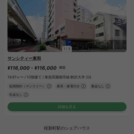
1
/
3
サンシティー東和
¥116,000 - ¥116,000
満室
19.67㎡〜 /
10階建て /
東急田園都市線 駒沢大学 2分
短期契約（マンスリー）
家具・家電付き
敷金なし
礼金なし
詳細を見る
桜新町駅のシェアハウス