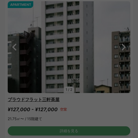
APARTMENT
1
/
2
プラウドフラット三軒茶屋
¥127,000 - ¥127,000
空室
21.75㎡〜 /
15階建て
詳細を見る