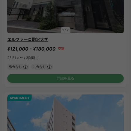
1
/
2
エルファーロ駒沢大学
¥121,000 - ¥180,000
空室
25.51㎡〜 /
3階建て
敷金なし
礼金なし
詳細を見る
APARTMENT