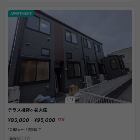
APARTMENT
1
/
1
テラス祖師ヶ谷大蔵
¥95,000 - ¥95,000
空室
12.68㎡〜 /
2階建て
敷金なし