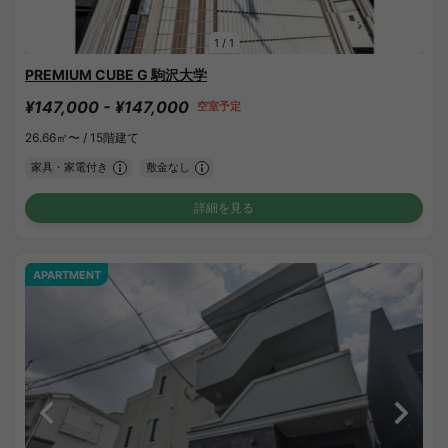
1
/
1
PREMIUM CUBE G 駒沢大学
¥147,000 - ¥147,000
空室予定
26.66㎡〜 /
15階建て
家具・家電付き
敷金なし
詳細を見る
APARTMENT