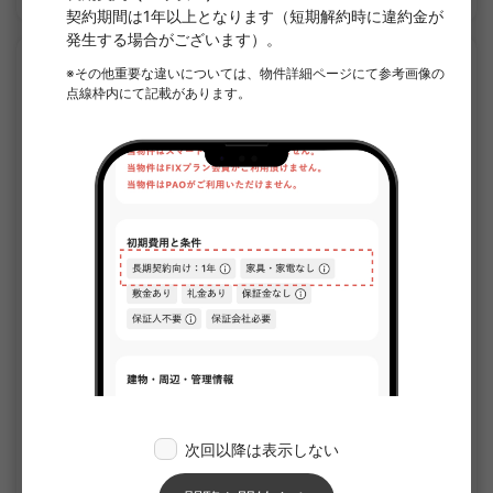
APARTMENT
1
/
1
ジェノヴィア世田谷桜
¥156,000 - ¥157,000
空室予定
25.41㎡〜 /
3階建て