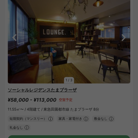
1
/
3
ソーシャルレジデンスたまプラーザ
¥58,000 - ¥113,000
空室予定
11.55㎡〜 /
4階建て /
東急田園都市線 たまプラーザ 8分
短期契約（マンスリー）
家具・家電付き
敷金なし
礼金なし