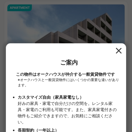
APARTMENT
1
/
2
プライムアーバン用賀
¥198,000 - ¥198,000
空室
41.80㎡〜 /
6階建て
詳細を見る