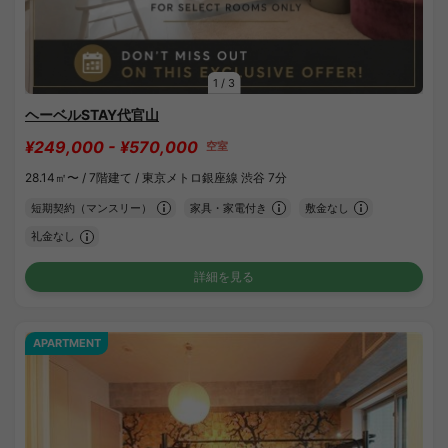
1
/
3
ヘーベルSTAY代官山
¥249,000 - ¥570,000
空室
28.14㎡〜 /
7階建て /
東京メトロ銀座線 渋谷 7分
短期契約（マンスリー）
家具・家電付き
敷金なし
礼金なし
詳細を見る
APARTMENT