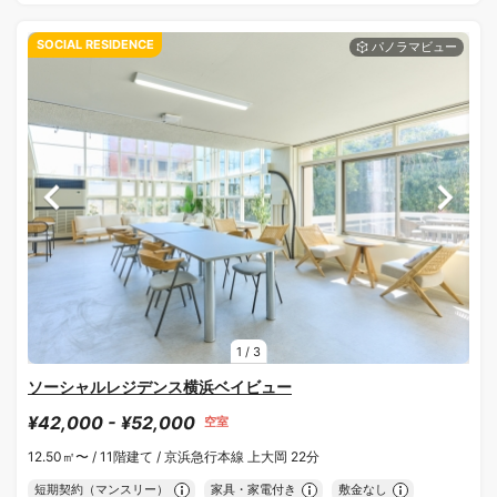
SOCIAL RESIDENCE
1
/
3
ソーシャルレジデンス横浜ベイビュー
¥42,000 - ¥52,000
空室
12.50㎡〜 /
11階建て /
京浜急行本線 上大岡 22分
短期契約（マンスリー）
家具・家電付き
敷金なし