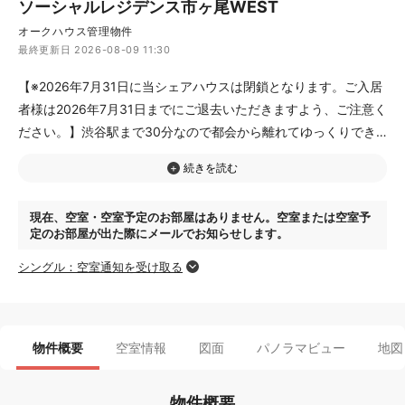
ソーシャルレジデンス市ヶ尾WEST
オークハウス管理物件
最終更新日 2026-08-09 11:30
【※2026年7月31日に当シェアハウスは閉鎖となります。ご入居
者様は2026年7月31日までにご退去いただきますよう、ご注意く
ださい。】渋谷駅まで30分なので都会から離れてゆっくりでき
る全50部屋の大型シェアハウスです。ゆったりと使える大型キ
ッチンやラウンジの他に、シアタールームやテレワークに嬉しい
スタディースペースも完備しています！個室は約8.5畳の広さな
現在、空室・空室予定のお部屋はありません。空室または空室予
のでお手持ちの家具でアレンジできるのも嬉しいポイントです！
定のお部屋が出た際にメールでお知らせします。
周辺にはホームセンターやコンビニ、レストランも徒歩圏内です
シングル：空室通知を受け取る
ので充実しています。また公園がたくさんあり、散歩コースを複
数作れるのもおすすめしたいポイントです。
物件概要
空室情報
図面
パノラマビュー
地図
物件概要