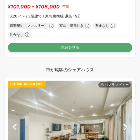
¥101,000 - ¥108,000
空室
16.20㎡〜 /
3階建て /
東急東横線 綱島 19分
短期契約（マンスリー）
家具・家電付き
敷金なし
礼金なし
詳細を見る
市が尾駅のシェアハウス
SOCIAL RESIDENCE