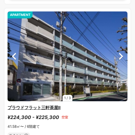
APARTMENT
1
/
3
プラウドフラット三軒茶屋Ⅱ
¥224,300 - ¥225,300
空室
41.58㎡〜 /
6階建て