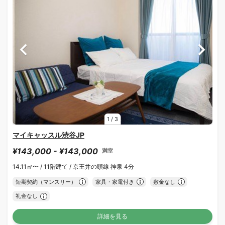
1
/
3
マイキャッスル渋谷JP
¥143,000 - ¥143,000
満室
14.11㎡〜 /
11階建て /
京王井の頭線 神泉 4分
短期契約（マンスリー）
家具・家電付き
敷金なし
礼金なし
詳細を見る