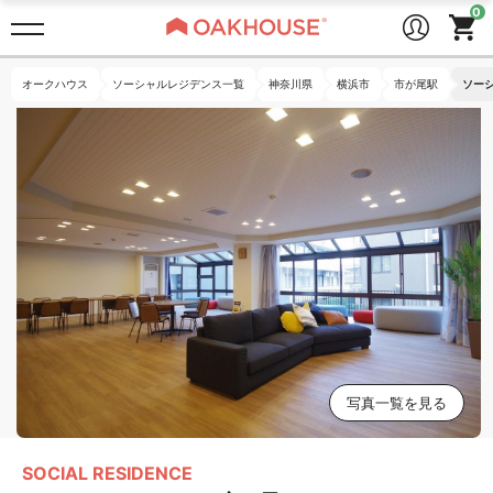
オークハウス
ソーシャルレジデンス一覧
神奈川県
横浜市
市が尾駅
ソー
写真一覧を見る
SOCIAL RESIDENCE