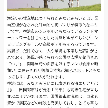
海沿いの埋立地につくられたみなとみらい21は、区
画整理がなされた計画的な街づくりが特徴的なエリ
アです。横浜市のシンボルともなっているランドマ
ークタワーをはじめとした高層ビルが立ち並び、シ
ョッピングモールや高級ホテルもそろっています。
高層ビルだけでなく、人や環境を考慮した設計がさ
れており、海風が感じられる公園や広場が整備され
ています。開港当時の面影を残す赤レンガ倉庫や昭
和5年に建造された帆船日本丸は観光スポットともな
っており、多くの人が訪れます。
横浜には、みなとみらいに代表される海エリアとは
別に、田園都市線が走る山間部にも高級住宅が立ち
並ぶエリアがあります。田園都市線沿線は、自然も
豊かで病院などの施設も充実しており、とても暮ら