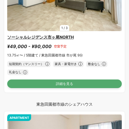
1
/
3
ソーシャルレジデンス市ヶ尾NORTH
¥49,000 - ¥90,000
空室予定
13.75㎡〜 /
5階建て /
東急田園都市線 市が尾 9分
短期契約（マンスリー）
家具・家電付き
敷金なし
礼金なし
詳細を見る
東急田園都市線のシェアハウス
APARTMENT