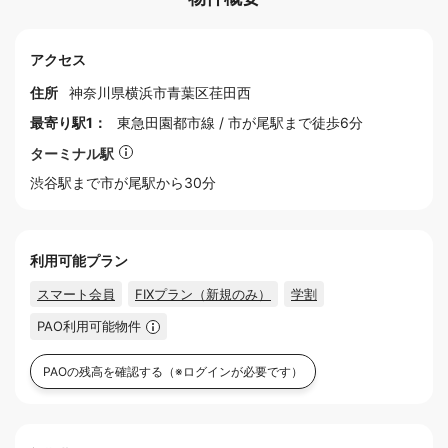
アクセス
住所
神奈川県
横浜市
青葉区荏田西
最寄り駅1：
東急田園都市線
/
市が尾駅
まで徒歩6分
ターミナル駅
渋谷
駅まで市が尾駅から30分
利用可能プラン
スマート会員
FIXプラン（新規のみ）
学割
PAO利用可能物件
PAOの残高を確認する
（※ログインが必要です）