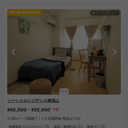
SOCIAL RESIDENCE
1
/
3
ソーシャルレジデンス南流山
¥50,000 - ¥55,000
空室
12.96㎡〜 /
3階建て /
ＪＲ武蔵野線 南流山 13分
短期契約（マンスリー）
家具・家電付き
敷金なし