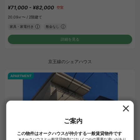
¥71,000 - ¥82,000
空室
20.09㎡〜 /
2階建て
家具・家電付き
敷金なし
詳細を見る
京王線のシェアハウス
APARTMENT