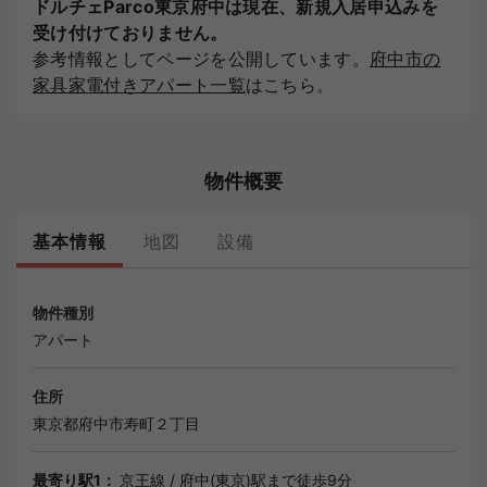
ドルチェParco東京府中は現在、新規入居申込みを
受け付けておりません。
参考情報としてページを公開しています。
府中市の
家具家電付きアパート一覧
はこちら。
物件概要
基本情報
地図
設備
物件種別
アパート
住所
東京都
府中市
寿町２丁目
最寄り駅1：
京王線
/
府中(東京)駅
まで徒歩9分