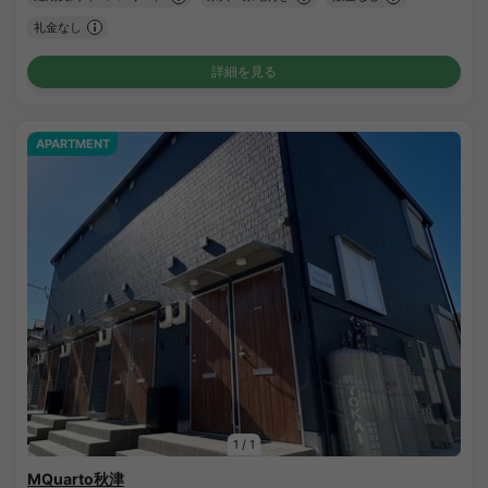
礼金なし
詳細を見る
APARTMENT
1
/
1
MQuarto秋津