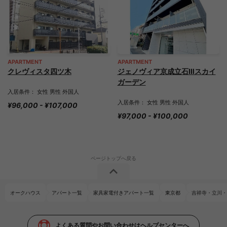
APARTMENT
APARTMENT
クレヴィスタ四ツ木
ジェノヴィア京成立石Ⅲスカイ
ガーデン
入居条件： 女性 男性 外国人
入居条件： 女性 男性 外国人
¥96,000 - ¥107,000
¥97,000 - ¥100,000
オークハウス
アパート一覧
家具家電付きアパート一覧
東京都
吉祥寺・立川・
よくある質問やお問い合わせはヘルプセンターへ