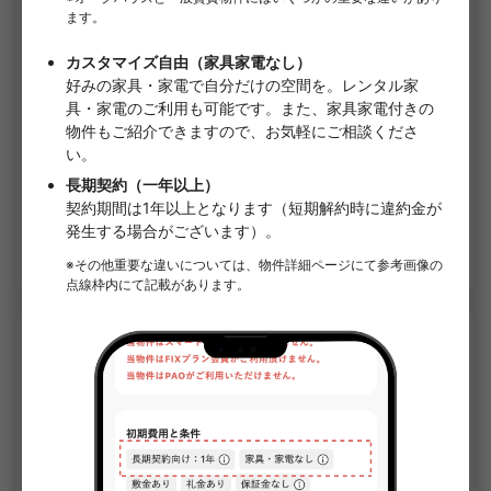
1
/
1
クレール幡ヶ谷
¥130,000 - ¥137,000
空室
23.44㎡〜 /
3階建て
家具・家電付き
敷金なし
詳細を見る
APARTMENT