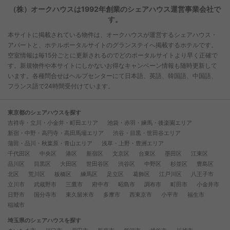
（株）オークハウスは1992年創業のシェアハウス運営事業会社で
す。
本サイトに掲載されている物件は、オークハウスが運営するシェアハウス・
アパートと、ホテルポータルサイトのグランステイへ掲載するホテルです。
空室情報は毎15分ごとに更新されるのでどのポータルサイトより早く正確で
す。新規物件や本サイトにしかないお得なキャンペーン情報も随時更新して
います。各種問合せはヘルプセンターにて日本語、英語、韓国語、中国語、
フランス語で24時間受付けています。
東京都のシェアハウスを探す
吉祥寺・立川・小金井・町田エリア
池袋・赤羽・練馬・後楽園エリア
新宿・中野・高円寺・高田馬場エリア
渋谷・目黒・世田谷エリア
蒲田・品川・秋葉原・青山エリア
浅草・上野・豊洲エリア
千代田区
中央区
港区
新宿区
文京区
台東区
墨田区
江東区
品川区
目黒区
大田区
世田谷区
渋谷区
中野区
杉並区
豊島区
北区
荒川区
板橋区
練馬区
足立区
葛飾区
江戸川区
八王子市
立川市
武蔵野市
三鷹市
府中市
昭島市
調布市
町田市
小金井市
日野市
国分寺市
東久留米市
多摩市
西東京市
小平市
福生市
稲城市
埼玉県のシェアハウスを探す