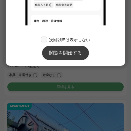
1
/
1
プレール・ドゥーク西新宿
¥78,000 - ¥145,000
空室
22.04㎡〜 /
5階建て
家具・家電付き
敷金なし
詳細を見る
APARTMENT