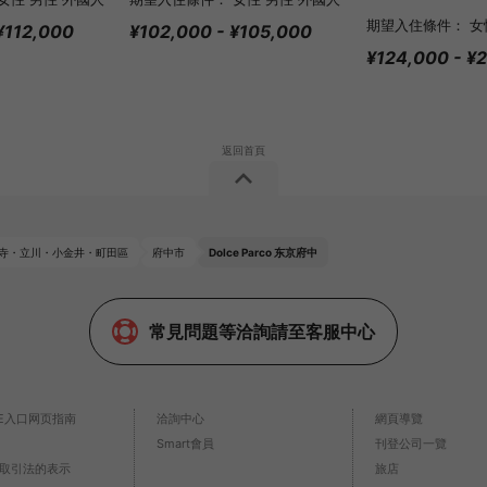
期望入住條件： 女
¥112,000
¥102,000 - ¥105,000
¥124,000 - ¥
寺・立川・小金井・町田區
府中市
Dolce Parco 东京府中
常見問題等洽詢請至客服中心
SE入口网页指南
洽詢中心
網頁導覽
Smart會員
刊登公司一覽
取引法的表示
旅店