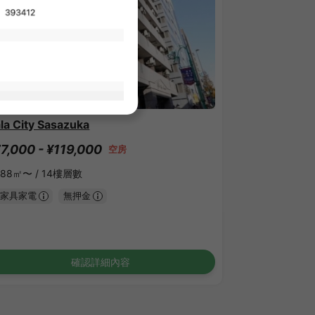
1
/
1
la City Sasazuka
7,000 - ¥119,000
空房
.88㎡〜 /
14樓層數
家具家電
無押金
確認詳細內容