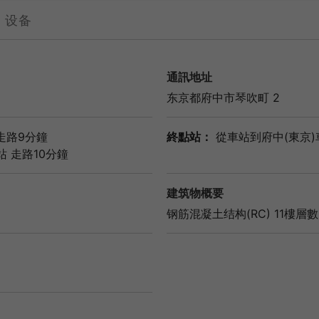
设备
通訊地址
东京都
府中市
琴吹町 2
走路9分鐘
終點站：
從車站到府中(東京)
站
走路10分鐘
建筑物概要
钢筋混凝土结构(RC) 11樓層數