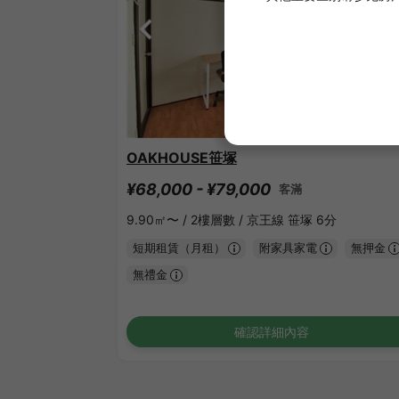
1
/
3
OAKHOUSE笹塚
¥68,000 - ¥79,000
客滿
9.90㎡〜 /
2樓層數 /
京王線 笹塚 6分
短期租賃（月租）
附家具家電
無押金
無禮金
確認詳細內容