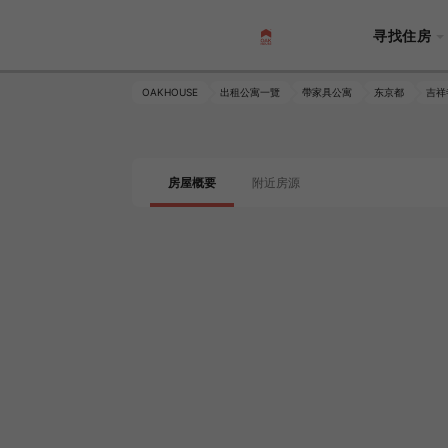
寻找住房
OAKHOUSE
出租公寓一覽
帶家具公寓
东京都
吉祥
房屋概要
附近房源