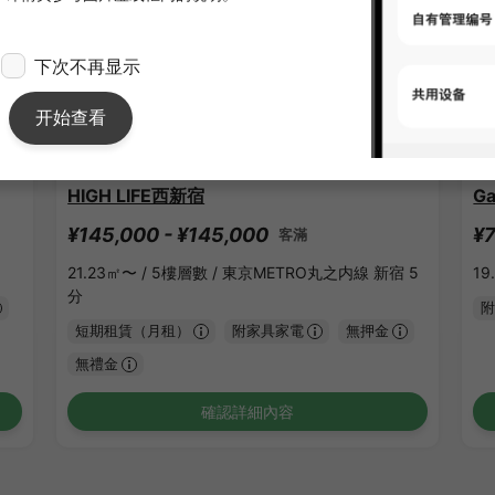
1
/
3
HIGH LIFE西新宿
Ga
¥145,000 - ¥145,000
¥7
客滿
21.23㎡〜 /
5樓層數 /
東京METRO丸之内線 新宿 5
19
分
附
短期租賃（月租）
附家具家電
無押金
無禮金
確認詳細內容