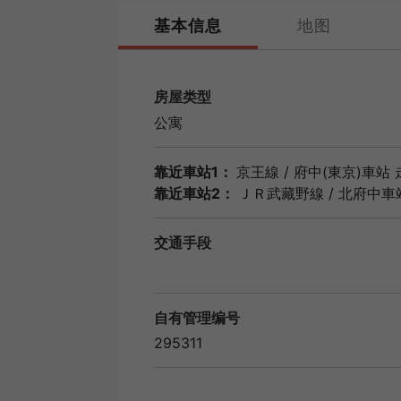
基本信息
地图
房屋类型
公寓
靠近車站1：
京王線
/
府中(東京)車站
靠近車站2：
ＪＲ武藏野線
/
北府中車
交通手段
自有管理编号
295311