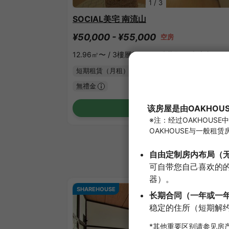
1
/
3
SOCIAL美宅 南流山
¥50,000 - ¥55,000
空房
12.96㎡〜 /
3樓層數 /
ＪＲ武藏野線 南流山 13分
短期租賃（月租）
附家具家電
無押金
無禮金
確認詳細內容
SHAREHOUSE