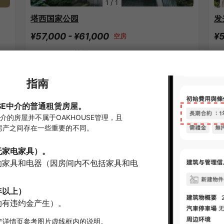
1
/
1
塔西国家公园
发
¥57,000 - ¥61,000
¥5
空房
15.00㎡〜 /
4樓層數
19
附家具家電
無押金
確認詳細內容
京王線的Share House
APARTMENT
A