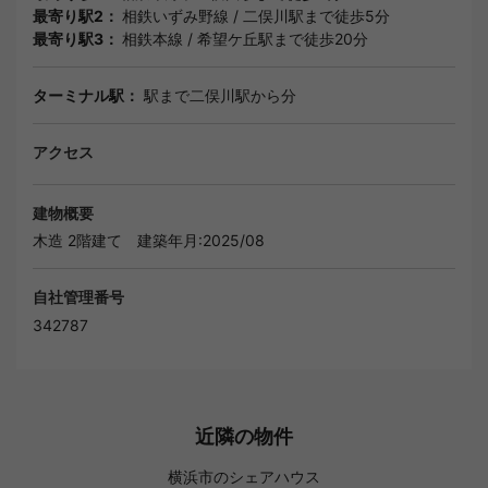
最寄り駅2：
相鉄いずみ野線
/
二俣川駅
まで徒歩5分
最寄り駅3：
相鉄本線
/
希望ケ丘駅
まで徒歩20分
ターミナル駅：
駅まで二俣川駅から分
アクセス
建物概要
木造 2階建て
建築年月:2025/08
自社管理番号
342787
近隣の物件
横浜市のシェアハウス