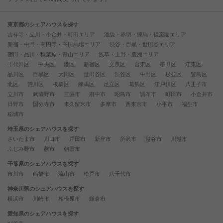
東京都のシェアハウスを探す
吉祥寺・立川・小金井・町田エリア
池袋・赤羽・練馬・後楽園エリア
新宿・中野・高円寺・高田馬場エリア
渋谷・目黒・世田谷エリア
蒲田・品川・秋葉原・青山エリア
浅草・上野・豊洲エリア
千代田区
中央区
港区
新宿区
文京区
台東区
墨田区
江東区
品川区
目黒区
大田区
世田谷区
渋谷区
中野区
杉並区
豊島区
北区
荒川区
板橋区
練馬区
足立区
葛飾区
江戸川区
八王子市
立川市
武蔵野市
三鷹市
府中市
昭島市
調布市
町田市
小金井市
日野市
国分寺市
東久留米市
多摩市
西東京市
小平市
福生市
稲城市
埼玉県のシェアハウスを探す
さいたま市
川口市
戸田市
新座市
所沢市
越谷市
川越市
ふじみ野市
蕨市
朝霞市
千葉県のシェアハウスを探す
市川市
船橋市
流山市
松戸市
八千代市
神奈川県のシェアハウスを探す
横浜市
川崎市
相模原市
鎌倉市
愛知県のシェアハウスを探す