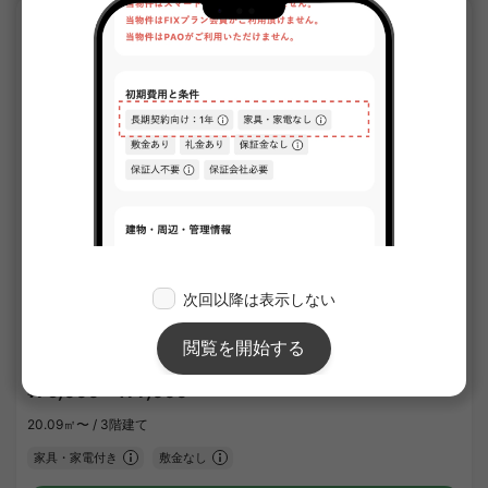
APARTMENT
1
/
2
テラス・ソレイユ・ヤマト
¥75,000 - ¥77,000
空室
20.09㎡〜 /
3階建て
家具・家電付き
敷金なし