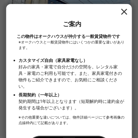
1
/
3
アベニール大和
¥75,000 - ¥78,000
空室予定
21.52㎡〜 /
3階建て
家具・家電付き
敷金なし
詳細を見る