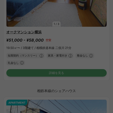
1
/
3
オークマンション横浜
¥51,000 - ¥58,000
空室
19.50㎡〜 /
3階建て /
相模鉄道本線 二俣川 21分
短期契約（マンスリー）
家具・家電付き
敷金なし
礼金なし
詳細を見る
相鉄本線のシェアハウス
APARTMENT