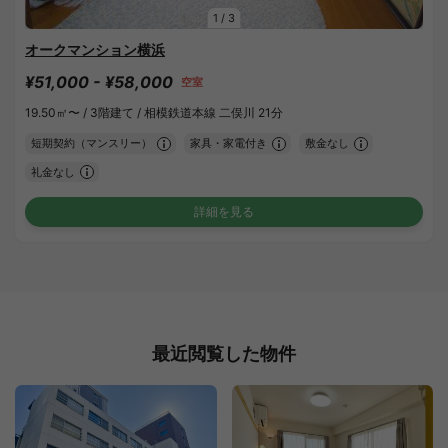
1
/
3
オークマンション横浜
¥51,000 - ¥58,000
空室
19.50㎡〜 /
3階建て /
相模鉄道本線 二俣川 21分
短期契約（マンスリー）
家具・家電付き
敷金なし
礼金なし
詳細を見る
最近閲覧した物件