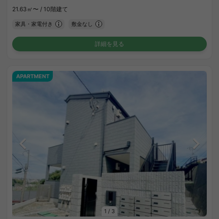
21.63㎡〜 /
10階建て
家具・家電付き
敷金なし
詳細を見る
APARTMENT
1
/
3