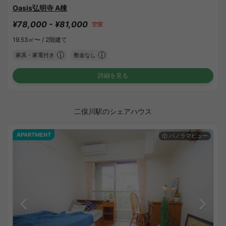
Oasis弘明寺 A棟
¥78,000 - ¥81,000
空室
19.53㎡〜 /
2階建て
家具・家電付き
敷金なし
詳細を見る
二俣川駅のシェアハウス
APARTMENT