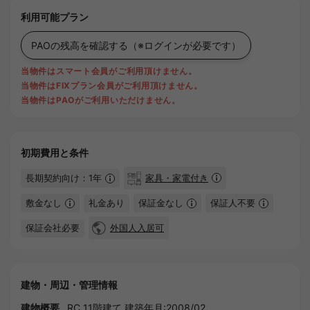
利用可能プラン
PAOの残高を確認する
（※ログインが必要です）
当物件はスマート会員がご利用頂けません。
当物件はFIXプラン会員がご利用頂けません。
当物件はPAOがご利用いただけません。
初期費用と条件
長期契約向け：1年
家具・家電付き
敷金なし
礼金あり
保証金なし
保証人不要
保証会社必要
外国人入居可
建物・周辺・管理情報
建物概要
RC 11階建て 建築年月:2008/02