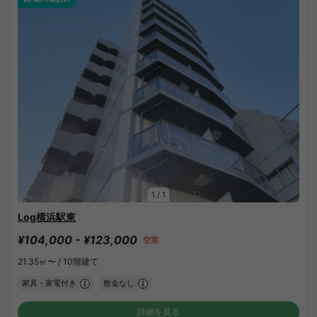
1
/
1
Log横浜駅東
¥104,000 - ¥123,000
空室
21.35㎡〜 /
10階建て
家具・家電付き
敷金なし
詳細を見る