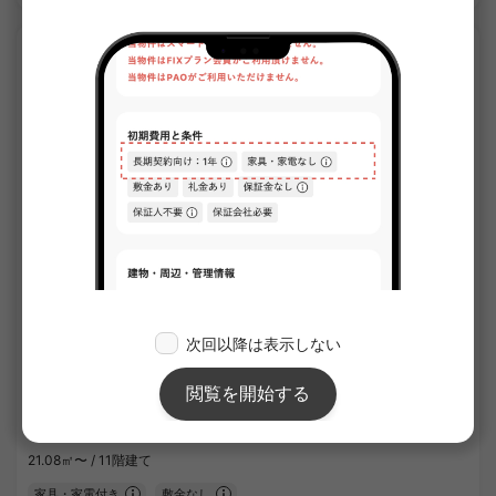
APARTMENT
1
/
3
クレヴィスタ阪東橋Ⅱ
¥97,000 - ¥99,000
空室
21.08㎡〜 /
11階建て
家具・家電付き
敷金なし