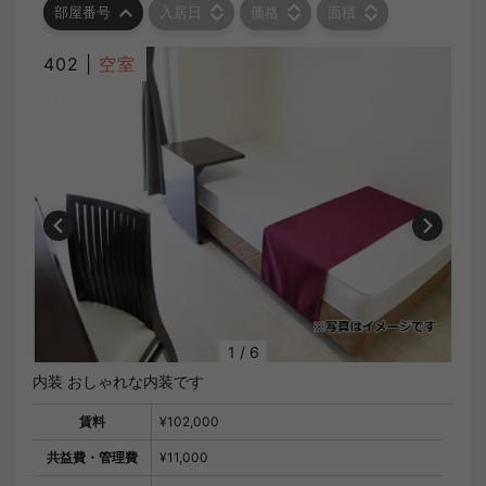
部屋番号
入居日
価格
面積
402 |
空室
1
/
6
内装 おしゃれな内装です
賃料
¥102,000
共益費・管理費
¥11,000