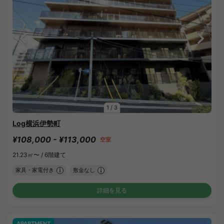
1
/
3
Log横浜伊勢町
¥108,000 - ¥113,000
空室
21.23㎡〜 /
6階建て
家具・家電付き
敷金なし
詳細を見る
APARTMENT