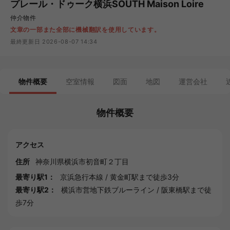
プレール・ドゥーク横浜SOUTH Maison Loire
仲介物件
文章の一部また全部に機械翻訳を使用しています。
最終更新日 2026-08-07 14:34
物件概要
空室情報
図面
地図
運営会社
物件概要
アクセス
住所
神奈川県
横浜市
初音町２丁目
最寄り駅1：
京浜急行本線
/
黄金町駅
まで徒歩3分
最寄り駅2：
横浜市営地下鉄ブルーライン
/
阪東橋駅
まで徒
歩7分