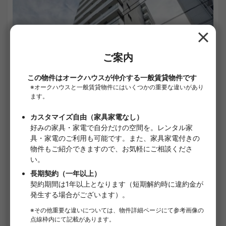
1
/
1
AZEST関内
¥103,000 - ¥123,000
空室
23.10㎡〜 /
11階建て
家具・家電付き
敷金なし
詳細を見る