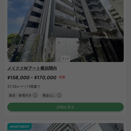
1
/
1
メイクスWアート横浜関内
¥158,000 - ¥170,000
空室
37.36㎡〜 /
11階建て
家具・家電付き
敷金なし
詳細を見る
APARTMENT