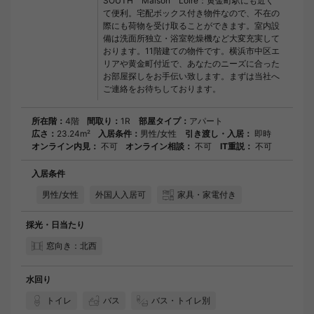
SOUTH Maison Loire：黄金町駅にも近く
て便利。宅配ボックス付き物件なので、不在の
際にも荷物を受け取ることができます。室内設
備は洗面所独立・浴室乾燥機など大変充実して
おります。11階建ての物件です。横浜市中区エ
リアや黄金町付近で、あなたのニーズに合った
お部屋探しをお手伝い致します。まずは当社へ
ご連絡をお待ちしております。
所在階：
4階
間取り：
1R
部屋タイプ：
アパート
広さ：
23.24m²
入居条件：
男性/女性
引き渡し・入居：
即時
オンライン内見：
不可
オンライン相談：
不可
IT重説：
不可
入居条件
男性/女性
外国人入居可
家具・家電付き
採光・日当たり
窓向き：北西
水回り
トイレ
バス
バス・トイレ別