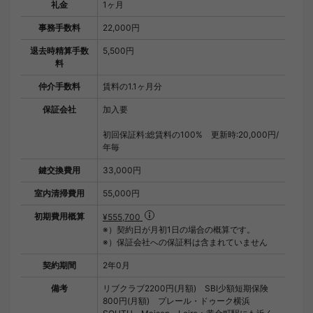
礼金
1ヶ月
事務手数料
22,000円
退去時精算手数
5,500円
料
仲介手数料
賃料の1.1ヶ月分
保証会社
加入要
初回保証料:総賃料の100% 更新時:20,000円/
年毎
鍵交換費用
33,000円
室内清掃費用
55,000円
初期費用概算
¥555,700
※）契約日が月初1日の場合の概算です。
※）保証会社への保証料は含まれていません
契約期間
2年0月
備考
リブクラブ2200円(月額) SBI少額短期保険
800円(月額) プレール・ドゥーク横浜