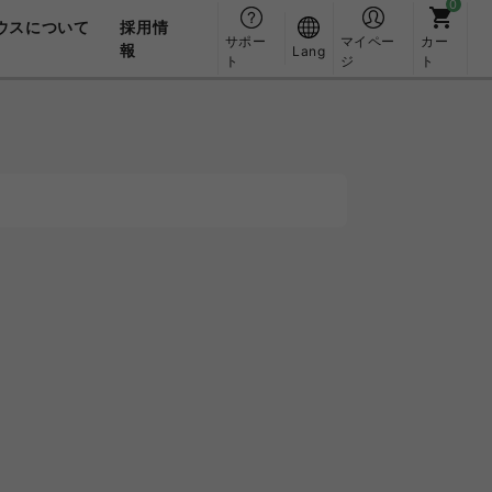
ウスについて
採用情
サポー
マイペー
カー
報
Lang
ト
ジ
ト