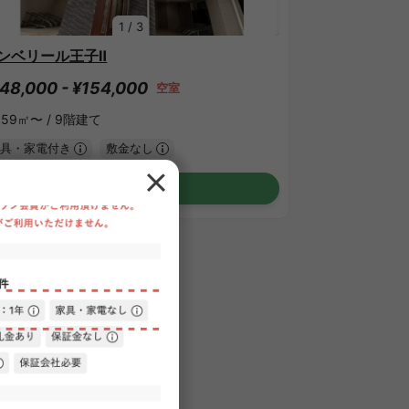
1
/
3
ンベリール王子Ⅱ
48,000 - ¥154,000
空室
.59㎡〜 /
9階建て
具・家電付き
敷金なし
詳細を見る