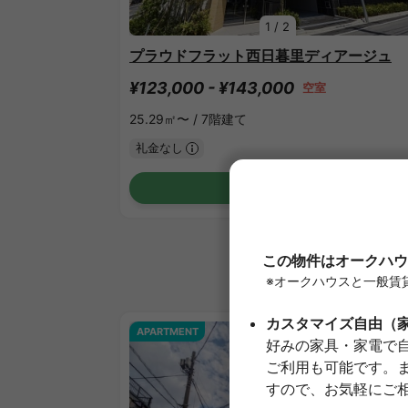
1
/
2
プラウドフラット西日暮里ディアージュ
¥123,000 - ¥143,000
空室
25.29㎡〜 /
7階建て
礼金なし
詳細を見る
APARTMENT