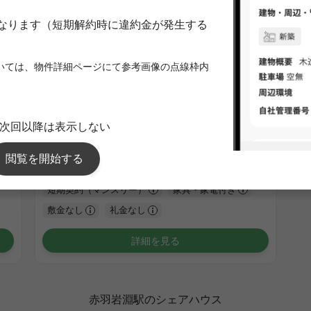
1
/
3
オークハウス赤羽
¥58,000 - ¥66,000
空室
7.40㎡〜 /
2階建て /
東京メトロ南北線 志茂 3分
短期契約（マンスリー）
家具・家電付き
敷金なし
礼金なし
詳細を見る
赤羽岩淵駅のシェアハウス