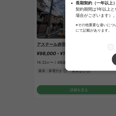
1
/
1
アステール赤羽志茂
¥98,000 - ¥101,000
空室
16.32㎡〜 /
4階建て
家具・家電付き
敷金なし
詳細を見る