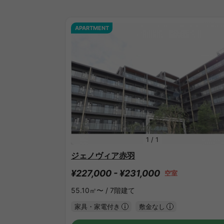
APARTMENT
1
/
1
ジェノヴィア赤羽
¥227,000 - ¥231,000
空室
55.10㎡〜 /
7階建て
家具・家電付き
敷金なし