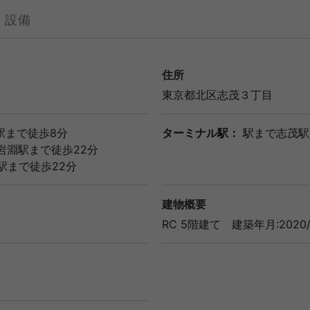
設備
住所
東京都
北区
志茂３丁目
駅
まで徒歩8分
ターミナル駅：
駅まで志茂駅
岩淵駅
まで徒歩22分
駅
まで徒歩22分
建物概要
RC 5階建て
建築年月:2020/