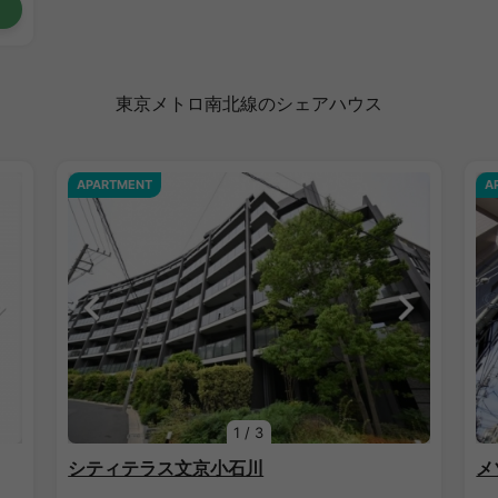
東京メトロ南北線のシェアハウス
APARTMENT
A
1
/
3
シティテラス文京小石川
メ