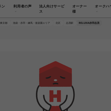
ベン
利用者の声
法人向けサービ
オーナー
オークハ
ス
様
東京都
池袋・赤羽・練馬・後楽園エリア
北区
志茂駅
RELUXIA赤羽志茂