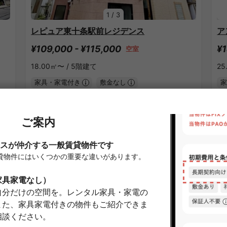
1
/
3
レピュア東十条駅前レジデンス
ア
¥109,000 - ¥115,000
¥1
空室
18.00㎡〜 /
5階建て
25
家具・家電付き
敷金なし
家
詳細を見る
志茂駅のシェアハウス
SHAREHOUSE