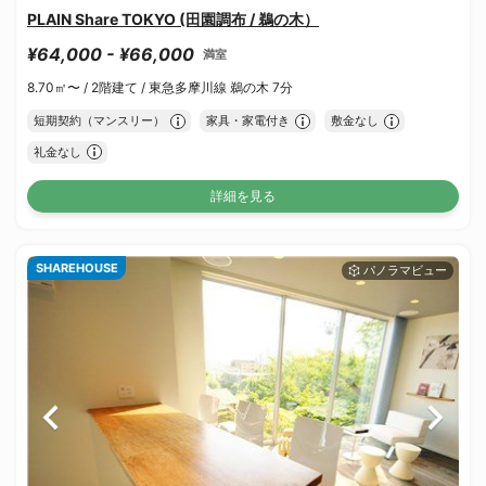
PLAIN Share TOKYO (田園調布 / 鵜の木）
¥64,000 - ¥66,000
満室
8.70㎡〜 /
2階建て /
東急多摩川線 鵜の木 7分
短期契約（マンスリー）
家具・家電付き
敷金なし
礼金なし
詳細を見る
SHAREHOUSE