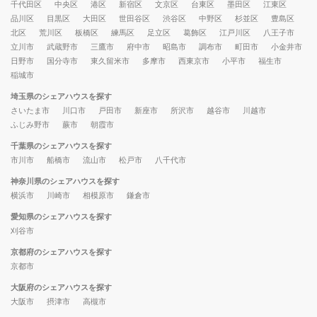
千代田区
中央区
港区
新宿区
文京区
台東区
墨田区
江東区
品川区
目黒区
大田区
世田谷区
渋谷区
中野区
杉並区
豊島区
北区
荒川区
板橋区
練馬区
足立区
葛飾区
江戸川区
八王子市
立川市
武蔵野市
三鷹市
府中市
昭島市
調布市
町田市
小金井市
日野市
国分寺市
東久留米市
多摩市
西東京市
小平市
福生市
稲城市
埼玉県のシェアハウスを探す
さいたま市
川口市
戸田市
新座市
所沢市
越谷市
川越市
ふじみ野市
蕨市
朝霞市
千葉県のシェアハウスを探す
市川市
船橋市
流山市
松戸市
八千代市
神奈川県のシェアハウスを探す
横浜市
川崎市
相模原市
鎌倉市
愛知県のシェアハウスを探す
刈谷市
京都府のシェアハウスを探す
京都市
大阪府のシェアハウスを探す
大阪市
摂津市
高槻市