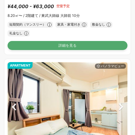
¥44,000 - ¥63,000
空室予定
8.20㎡〜 /
2階建て /
東武大師線 大師前 10分
短期契約（マンスリー）
家具・家電付き
敷金なし
礼金なし
詳細を見る
APARTMENT