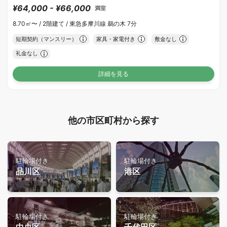
¥64,000 - ¥66,000
満室
8.70㎡〜 /
2階建て /
東急多摩川線 鵜の木 7分
短期契約（マンスリー）
家具・家電付き
敷金なし
礼金なし
詳細を見る
他の市区町村から探す
駐輪場付き
駐輪場付き
品川区
港区
駐輪場付き
駐輪場付き