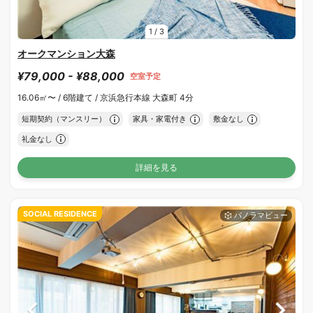
1
/
3
オークマンション大森
¥79,000 - ¥88,000
空室予定
16.06㎡〜 /
6階建て /
京浜急行本線 大森町 4分
短期契約（マンスリー）
家具・家電付き
敷金なし
礼金なし
詳細を見る
SOCIAL RESIDENCE