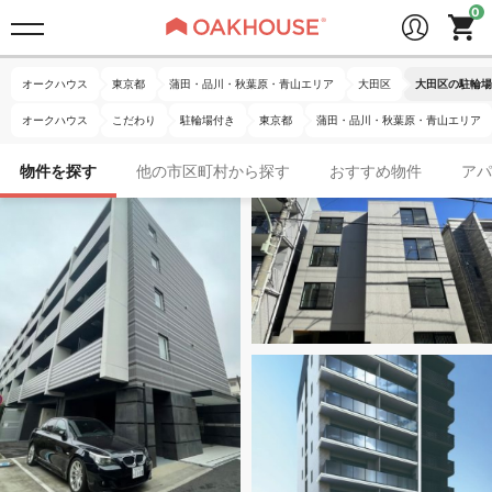
オークハウス
東京都
蒲田・品川・秋葉原・青山エリア
大田区
大田区の駐輪場
オークハウス
こだわり
駐輪場付き
東京都
蒲田・品川・秋葉原・青山エリア
物件を探す
他の市区町村から探す
おすすめ物件
アパ