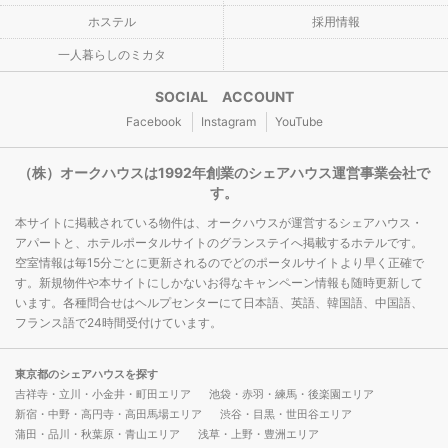
ホステル
採用情報
一人暮らしのミカタ
SOCIAL ACCOUNT
Facebook
Instagram
YouTube
（株）オークハウスは1992年創業のシェアハウス運営事業会社で
す。
本サイトに掲載されている物件は、オークハウスが運営するシェアハウス・
アパートと、ホテルポータルサイトのグランステイへ掲載するホテルです。
空室情報は毎15分ごとに更新されるのでどのポータルサイトより早く正確で
す。新規物件や本サイトにしかないお得なキャンペーン情報も随時更新して
います。各種問合せはヘルプセンターにて日本語、英語、韓国語、中国語、
フランス語で24時間受付けています。
東京都のシェアハウスを探す
吉祥寺・立川・小金井・町田エリア
池袋・赤羽・練馬・後楽園エリア
新宿・中野・高円寺・高田馬場エリア
渋谷・目黒・世田谷エリア
蒲田・品川・秋葉原・青山エリア
浅草・上野・豊洲エリア