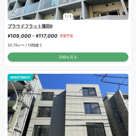
1
/
3
プラウドフラット蒲田Ⅱ
¥109,000 - ¥117,000
空室予定
20.79㎡〜 /
15階建て
詳細を見る
APARTMENT