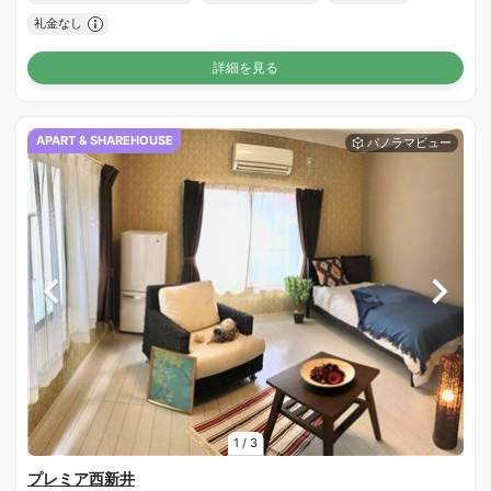
礼金なし
詳細を見る
APART & SHAREHOUSE
1
/
3
プレミア西新井