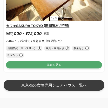
1
/
3
カフェSAKURA TOKYO (田園調布 / 沼部)
¥61,000 - ¥72,000
満室
7.46㎡〜 /
2階建て /
東急多摩川線 沼部 7分
短期契約（マンスリー）
家具・家電付き
敷金なし
礼金なし
詳細を見る
東京都の女性専用シェアハウス一覧へ