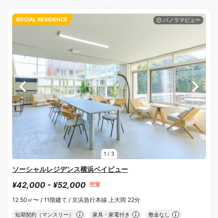
SOCIAL RESIDENCE
1
/
3
ソーシャルレジデンス横浜ベイビュー
¥42,000 - ¥52,000
空室
12.50㎡〜 /
11階建て /
京浜急行本線 上大岡 22分
短期契約（マンスリー）
家具・家電付き
敷金なし