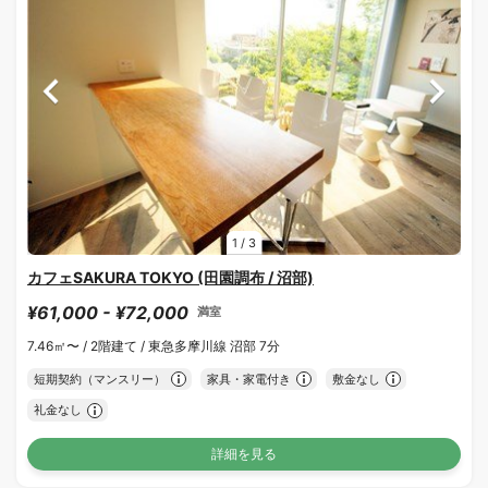
1
/
3
カフェSAKURA TOKYO (田園調布 / 沼部)
¥61,000 - ¥72,000
満室
7.46㎡〜 /
2階建て /
東急多摩川線 沼部 7分
短期契約（マンスリー）
家具・家電付き
敷金なし
礼金なし
詳細を見る