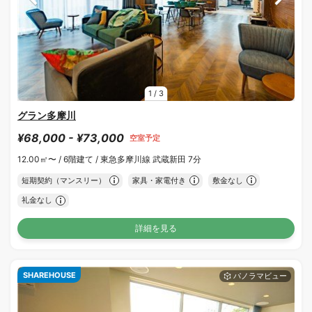
1
/
3
グラン多摩川
¥68,000 - ¥73,000
空室予定
12.00㎡〜 /
6階建て /
東急多摩川線 武蔵新田 7分
短期契約（マンスリー）
家具・家電付き
敷金なし
礼金なし
詳細を見る
SHAREHOUSE