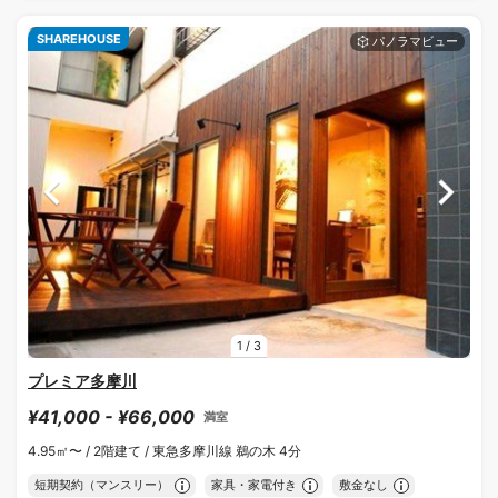
SHAREHOUSE
1
/
3
プレミア多摩川
¥41,000 - ¥66,000
満室
4.95㎡〜 /
2階建て /
東急多摩川線 鵜の木 4分
短期契約（マンスリー）
家具・家電付き
敷金なし