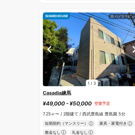
SHAREHOUSE
1
/
3
Casadia練馬
¥49,000 - ¥50,000
空室予定
7.25㎡〜 /
2階建て /
西武豊島線 豊島園 5分
短期契約（マンスリー）
家具・家電付き
敷金なし
礼金なし