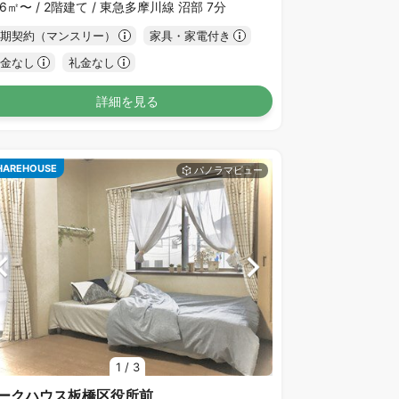
46㎡〜 /
2階建て /
東急多摩川線 沼部 7分
期契約（マンスリー）
家具・家電付き
金なし
礼金なし
詳細を見る
HAREHOUSE
1
/
3
ークハウス板橋区役所前