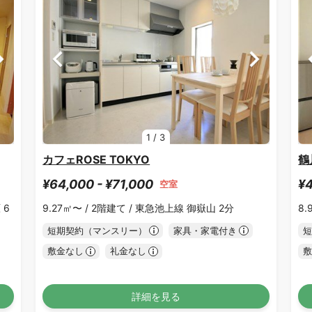
1
/
3
カフェROSE TOKYO
鶴
¥64,000 - ¥71,000
¥4
空室
 6
9.27㎡〜 /
2階建て /
東急池上線 御嶽山 2分
8.
短期契約（マンスリー）
家具・家電付き
短
敷金なし
礼金なし
敷
詳細を見る