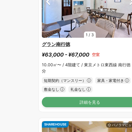
1
/
3
グラン南行徳
¥63,000 - ¥67,000
空室
10.00㎡〜 /
4階建て /
東京メトロ東西線 南行徳 
分
短期契約（マンスリー）
家具・家電付き
敷金なし
礼金なし
詳細を見る
SHAREHOUSE