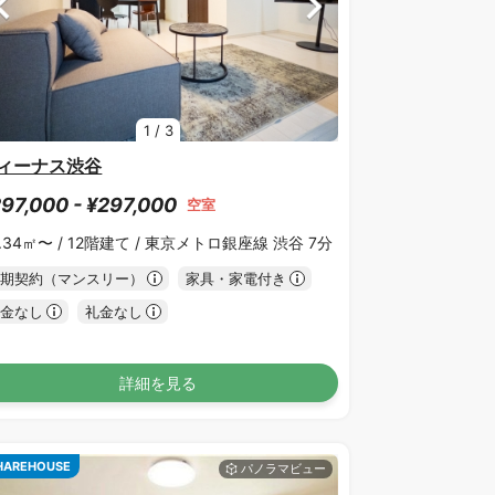
1
/
3
ィーナス渋谷
97,000 - ¥297,000
空室
.34㎡〜 /
12階建て /
東京メトロ銀座線 渋谷 7分
期契約（マンスリー）
家具・家電付き
金なし
礼金なし
詳細を見る
HAREHOUSE