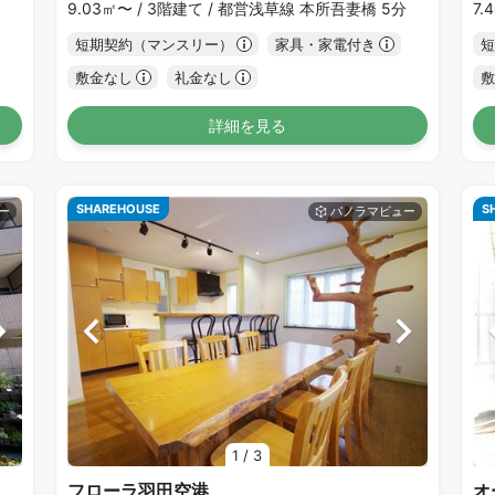
9.03㎡〜 /
3階建て /
都営浅草線 本所吾妻橋 5分
7.
短期契約（マンスリー）
家具・家電付き
短
敷金なし
礼金なし
敷
詳細を見る
SHAREHOUSE
S
1
/
3
フローラ羽田空港
オ