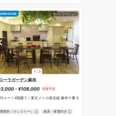
HAREHOUSE
1
/
3
ローラガーデン麻布
3,000 - ¥108,000
空室予定
.15㎡〜 /
4階建て /
東京メトロ南北線 麻布十番 9
期契約（マンスリー）
家具・家電付き