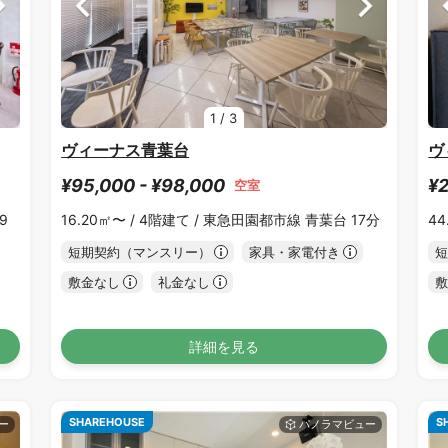
1
/
3
ヴィーナス青葉台
ヴ
¥95,000 - ¥98,000
¥2
空室
9
16.20㎡〜 /
4階建て /
東急田園都市線 青葉台 17分
44
短期契約（マンスリー）
家具・家電付き
短
敷金なし
礼金なし
敷
詳細を見る
SHAREHOUSE
S