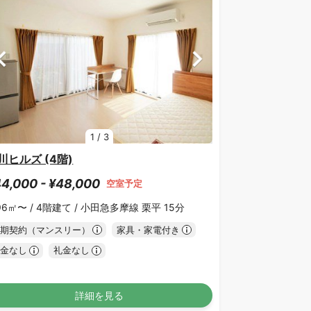
1
/
3
川ヒルズ (4階)
4,000 - ¥48,000
空室予定
96㎡〜 /
4階建て /
小田急多摩線 栗平 15分
期契約（マンスリー）
家具・家電付き
金なし
礼金なし
詳細を見る