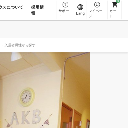
ウスについて
採用情
サポー
マイペー
カー
報
Lang
ト
ジ
ト
り・入居者属性から探す