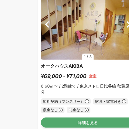
1
/
3
オークハウスAKIBA
¥69,000 - ¥71,000
空室
6.60㎡〜 /
2階建て /
東京メトロ日比谷線 秋葉原
分
短期契約（マンスリー）
家具・家電付き
敷金なし
礼金なし
詳細を見る