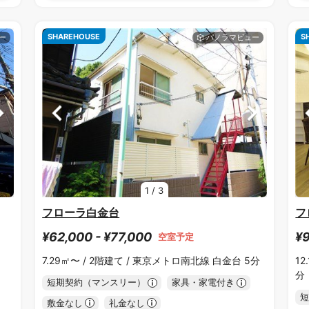
SHAREHOUSE
S
1
/
3
フローラ白金台
フ
¥62,000 - ¥77,000
¥9
空室予定
7.29㎡〜 /
2階建て /
東京メトロ南北線 白金台 5分
12
分
短期契約（マンスリー）
家具・家電付き
短
敷金なし
礼金なし