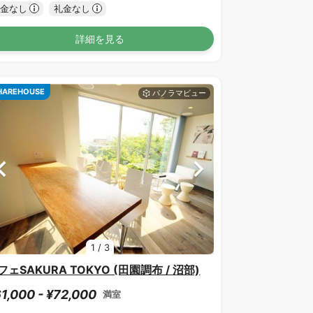
金なし
礼金なし
詳細を見る
HAREHOUSE
1
/
3
フェSAKURA TOKYO (田園調布 / 沼部)
1,000 - ¥72,000
満室