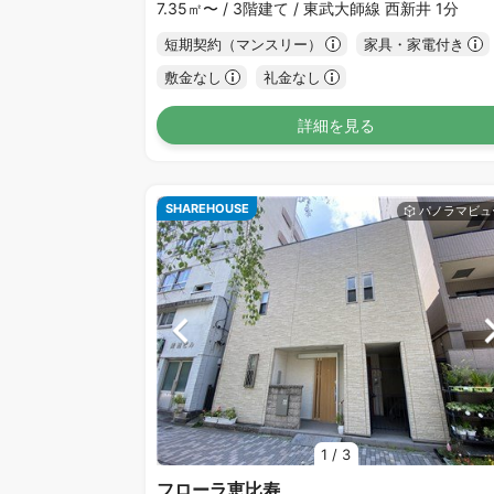
7.35㎡〜 /
3階建て /
東武大師線 西新井 1分
短期契約（マンスリー）
家具・家電付き
敷金なし
礼金なし
詳細を見る
SHAREHOUSE
1
/
3
フローラ恵比寿