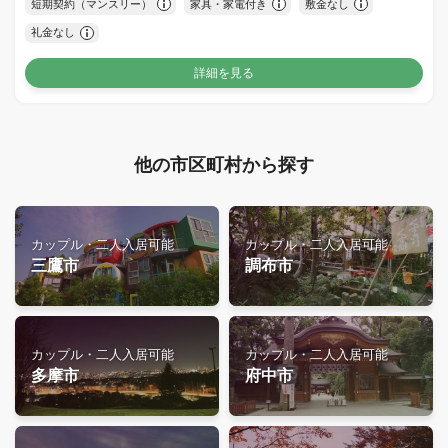
短期契約（マンスリー）
家具・家電付き
敷金なし
礼金なし
詳細を見る
他の市区町村から探す
カップル・二人入居可能
カップル・二人入居可能
三鷹市
調布市
カップル・二人入居可能
カップル・二人入居可能
多摩市
府中市