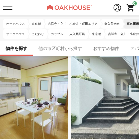
オークハウス
東京都
吉祥寺・立川・小金井・町田エリア
東久留米市
東久留米
オークハウス
こだわり
カップル・二人入居可能
東京都
吉祥寺・立川・小金井
物件を探す
他の市区町村から探す
おすすめ物件
アパ