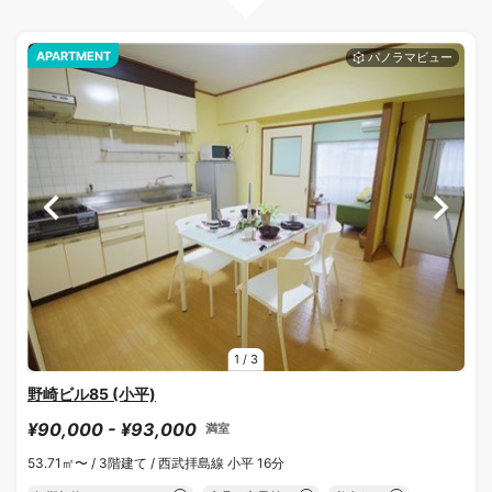
APARTMENT
1
/
3
野崎ビル85 (小平)
¥90,000 - ¥93,000
満室
53.71㎡〜 /
3階建て /
西武拝島線 小平 16分