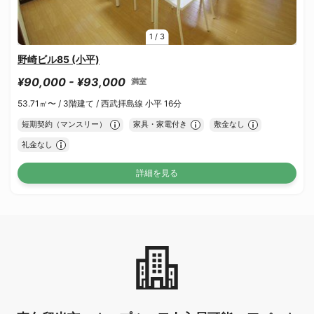
1
/
3
野崎ビル85 (小平)
¥90,000 - ¥93,000
満室
53.71㎡〜 /
3階建て /
西武拝島線 小平 16分
短期契約（マンスリー）
家具・家電付き
敷金なし
礼金なし
詳細を見る