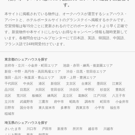
す。
本サイトに掲載されている物件は、オークハウスが運営するシェアハウス・
アパートと、ホテルポータルサイトのグランステイへ掲載するホテルです。
空室情報は毎15分ごとに更新されるのでどのポータルサイトより早く正確で
す。新規物件や本サイトにしかないお得なキャンペーン情報も随時更新して
います。各種問合せはヘルプセンターにて日本語、英語、韓国語、中国語、
フランス語で24時間受付けています。
東京都のシェアハウスを探す
吉祥寺・立川・小金井・町田エリア
池袋・赤羽・練馬・後楽園エリア
新宿・中野・高円寺・高田馬場エリア
渋谷・目黒・世田谷エリア
蒲田・品川・秋葉原・青山エリア
浅草・上野・豊洲エリア
千代田区
中央区
港区
新宿区
文京区
台東区
墨田区
江東区
品川区
目黒区
大田区
世田谷区
渋谷区
中野区
杉並区
豊島区
北区
荒川区
板橋区
練馬区
足立区
葛飾区
江戸川区
八王子市
立川市
武蔵野市
三鷹市
府中市
昭島市
調布市
町田市
小金井市
日野市
国分寺市
東久留米市
多摩市
西東京市
小平市
福生市
稲城市
埼玉県のシェアハウスを探す
さいたま市
川口市
戸田市
新座市
所沢市
越谷市
川越市
ふじみ野市
蕨市
朝霞市