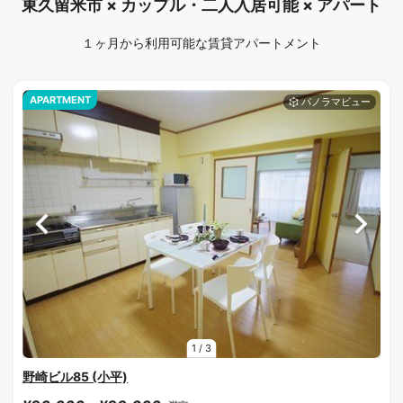
東久留米市 × カップル・二人入居可能 × アパート
１ヶ月から利用可能な賃貸アパートメント
APARTMENT
1
/
3
野崎ビル85 (小平)