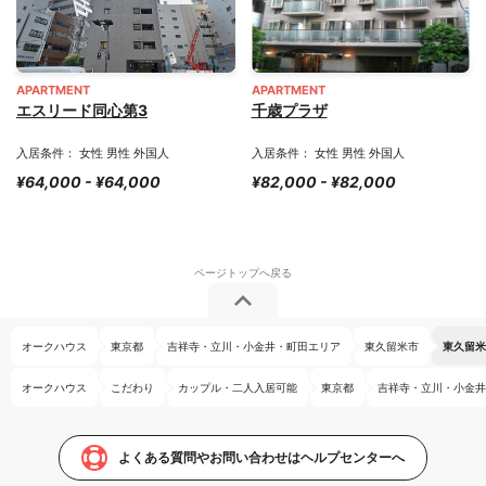
APARTMENT
APARTMENT
エスリード同心第3
千歳プラザ
入居条件： 女性 男性 外国人
入居条件： 女性 男性 外国人
¥64,000 - ¥64,000
¥82,000 - ¥82,000
オークハウス
東京都
吉祥寺・立川・小金井・町田エリア
東久留米市
東久留米
オークハウス
こだわり
カップル・二人入居可能
東京都
吉祥寺・立川・小金井
よくある質問やお問い合わせはヘルプセンターへ