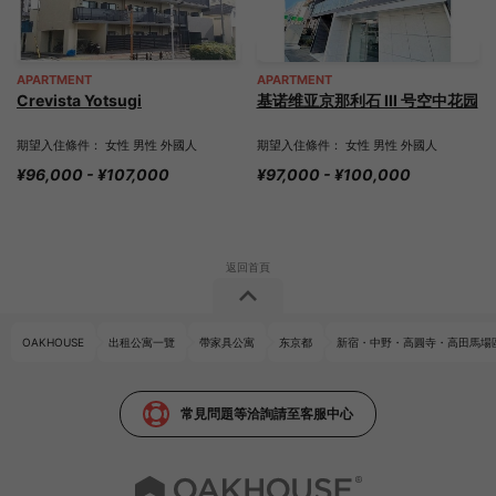
APARTMENT
APARTMENT
Crevista Yotsugi
基诺维亚京那利石 III 号空中花园
期望入住條件： 女性 男性 外國人
期望入住條件： 女性 男性 外國人
¥96,000 - ¥107,000
¥97,000 - ¥100,000
OAKHOUSE
出租公寓一覽
帶家具公寓
东京都
新宿・中野・高圓寺・高田馬場
常見問題等洽詢請至客服中心