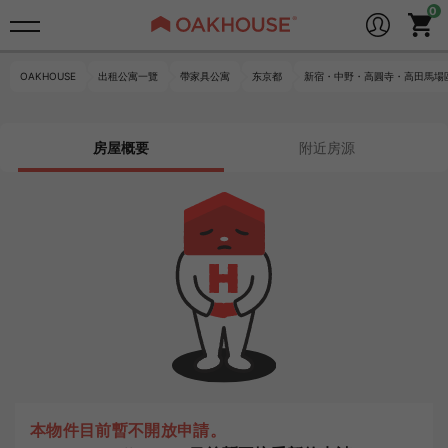
OAKHOUSE
出租公寓一覽
帶家具公寓
东京都
新宿・中野・高圓寺・高田馬場
房屋概要
附近房源
本物件目前暫不開放申請。