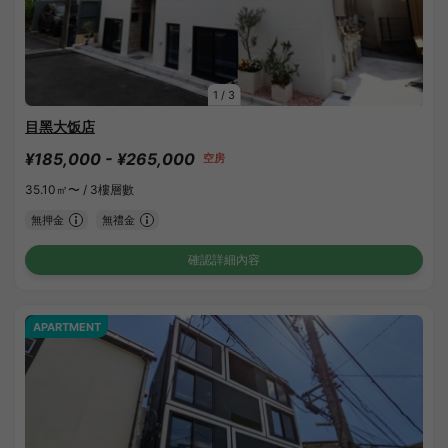
1
/
3
目黑大饭店
¥185,000 - ¥265,000
空房
35.10㎡〜 /
3樓層數
無押金
無禮金
確認詳細內容
APARTMENT