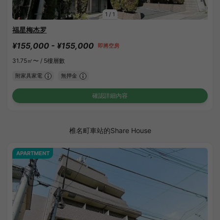
1
/
1
福星梅杰罗
¥155,000 - ¥155,000
即將空房
31.75㎡〜 /
5樓層數
附家具家電
無押金
確認詳細內容
椎名町車站的Share House
APARTMENT