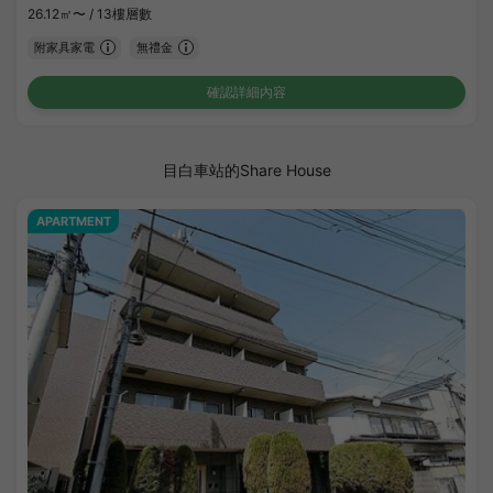
26.12㎡〜 /
13樓層數
附家具家電
無禮金
確認詳細內容
目白車站的Share House
APARTMENT