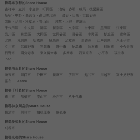
搜尋东京都的Share House
吉祥寺・立川・小金井・町田區
池袋・赤羽・練馬・後樂園區
新宿・中野・高圓寺・高田馬場區
澀谷・目黒・世田谷區
蒲田・品川・秋葉原・青山區
淺草・上野・豊洲區
千代田區
中央區
港區
新宿區
文京區
台東區
墨田區
江東區
品川區
目黒區
大田區
世田谷區
澀谷區
中野區
杉並區
豐島區
北區
荒川區
板橋區
練馬區
足立區
葛飾區
江戶川區
八王子市
立川市
武蔵野市
三鷹市
府中市
昭島市
調布市
町田市
小金井市
日野市
國分寺市
東久留米市
多摩市
西東京市
小平市
福生市
Inagi
搜尋埼玉县的Share House
埼玉市
川口市
戶田市
新座市
所澤市
越谷市
川越市
富士見野市
蕨市
Asaka
搜尋千叶县的Share House
市川市
船橋市
流山市
松戶市
八千代市
搜尋神奈川县的Share House
橫濱市
川崎市
相模原市
镰仓市
搜尋爱知县的Share House
刈谷市
搜尋京都的Share House