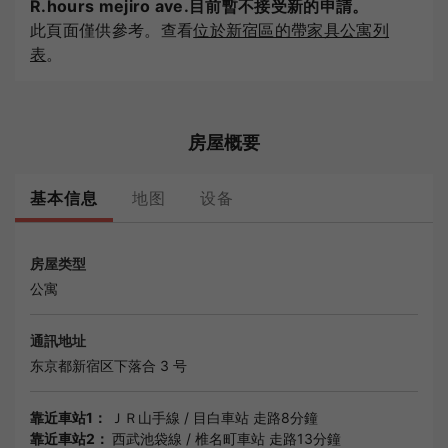
R.hours mejiro ave.目前暫不接受新的申請。
此頁面僅供參考。查看
位於新宿區的帶家具公寓列
表
。
房屋概要
基本信息
地图
设备
房屋类型
公寓
通訊地址
东京都
新宿区下落合 3 号
靠近車站1：
ＪＲ山手線
/
目白車站
走路8分鐘
靠近車站2：
西武池袋線
/
椎名町車站
走路13分鐘