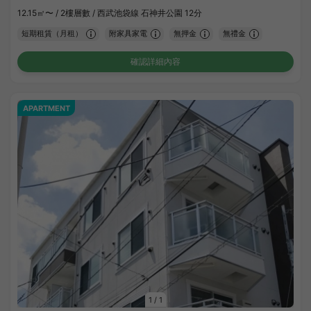
12.15㎡〜 /
2樓層數 /
西武池袋線 石神井公園 12分
短期租賃（月租）
附家具家電
無押金
無禮金
確認詳細內容
APARTMENT
1
/
1