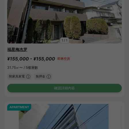
1
/
1
福星梅杰罗
¥155,000 - ¥155,000
即將空房
31.75㎡〜 /
5樓層數
附家具家電
無押金
確認詳細內容
APARTMENT