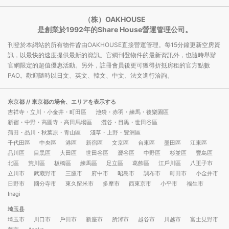
（株）OAKHOUSE
是創業於1992年的Share House營運管理公司。
刊登於本網站的所有物件皆由OAKHOUSE直接營運管理。每15分鐘更新空房資
訊，以最快的速度提供最新的資訊。官網刊登物件的最新資訊外，也隨時舉辦
官網限定的超值優惠活動。另外，註冊會員後更可獲得折抵房租的官方點數
PAO。歡迎隨時以日文、英文、韓文、中文、法文進行洽詢。
东京都
// 東京都の場合、エリアを表示する
吉祥寺・立川・小金井・町田區
池袋・赤羽・練馬・後樂園區
新宿・中野・高圓寺・高田馬場區
澀谷・目黒・世田谷區
蒲田・品川・秋葉原・青山區
淺草・上野・豊洲區
千代田區
中央區
港區
新宿區
文京區
台東區
墨田區
江東區
品川區
目黒區
大田區
世田谷區
澀谷區
中野區
杉並區
豐島區
北區
荒川區
板橋區
練馬區
足立區
葛飾區
江戶川區
八王子市
立川市
武蔵野市
三鷹市
府中市
昭島市
調布市
町田市
小金井市
日野市
國分寺市
東久留米市
多摩市
西東京市
小平市
福生市
Inagi
埼玉县
埼玉市
川口市
戶田市
新座市
所澤市
越谷市
川越市
富士見野市