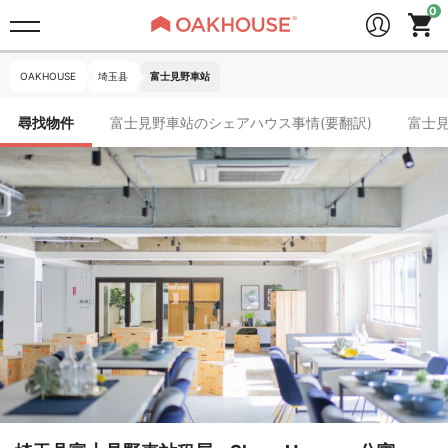
OAKHOUSE
埼玉县
富士見野車站
尋找物件
富士見野車站のシェアハウス事情(要翻訳)
富士