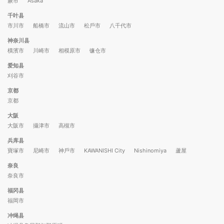
蕨市
Asaka
千叶县
市川市
船橋市
流山市
松戶市
八千代市
神奈川县
橫濱市
川崎市
相模原市
镰仓市
爱知县
刈谷市
京都
京都
大阪
大阪市
攝津市
高槻市
兵库县
寶塚市
尼崎市
神戶市
KAWANISHI City
Nishinomiya
蘆屋
奈良
奈良市
福冈县
福岡市
冲绳县