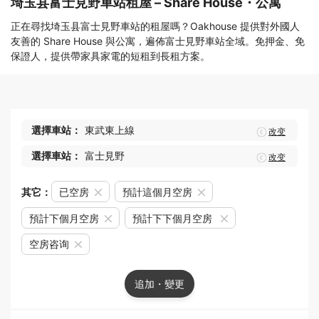
埼玉县富士見野車站租屋 – Share House・公寓
正在尋找埼玉县富士見野車站的租屋嗎？Oakhouse 提供對外國人
友善的 Share House 與公寓，遍佈富士見野車站全域。免押金、免
保證人，提供帶家具家電的短租到長租方案。
選擇車站：
東武東上線
改变
選擇車站：
富士見野
改变
其它：
已空房
預計這個月空房
預計下個月空房
預計下下個月空房
空房咨询
追加・變更