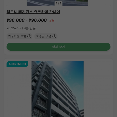
1
/
1
하모니 레지던스 요코하마 간나이
¥96,000 - ¥96,000
공실
20.25㎡〜 /
9층 건물
가구가전 포함
보증금 없음
상세 보기
APARTMENT