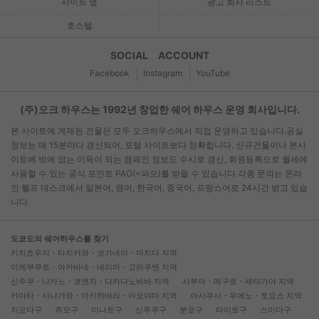
사이트 맵
광고 회사 리스트
호스텔
SOCIAL ACCOUNT
Facebook
Instagram
YouTube
(주)오크 하우스는 1992년 창업한 쉐어 하우스 운영 회사입니다.
본 사이트에 게재된 건물은 모두 오크하우스에서 직접 운영하고 있습니다.공실
정보는 매 15분마다 갱신되어, 포털 사이트보다 정확합니다. 신규건물이나 본사
이트에 밖에 없는 이득이 되는 캠페인 정보도 수시로 갱신, 회원등록으로 월세에
사용할 수 있는 공식 포인트 PAO(=파오)를 받을 수 있습니다.각종 문의는 온라
인 헬프 데스크에서 일본어, 영어, 한국어, 중국어, 프랑스어로 24시간 받고 있습
니다.
도쿄도의 쉐어하우스를 찾기
키치죠우지・타치카와・코가네이・마치다 지역
이케부쿠로・아카바네・네리마・고라쿠엔 지역
신주쿠・나카노・코엔지・다카다노바바 지역
시부야・메구로・세타가야 지역
카마타・시나가와・아키하바라・아오야마 지역
아사쿠사・우에노・토요스 지역
치요다구
쥬오구
미나토구
신주쿠구
분쿄구
타이토구
스미다구