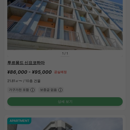
1
/
1
투르몽드 신요코하마
¥86,000 - ¥95,000
공실예정
21.81㎡〜 /
10층 건물
가구가전 포함
보증금 없음
상세 보기
APARTMENT