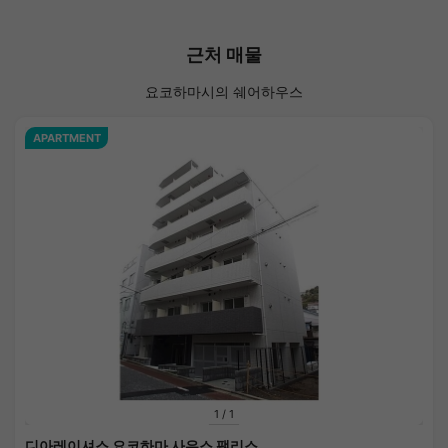
근처 매물
요코하마시의 쉐어하우스
APARTMENT
1
/
1
디아레이셔스 요코하마 사우스 팰리스