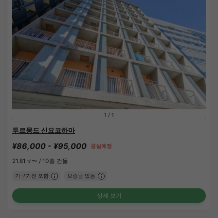
1
/
1
투르몽드 신요코하마
¥86,000 - ¥95,000
공실예정
21.81㎡〜 /
10층 건물
가구가전 포함
보증금 없음
상세 보기