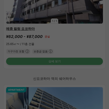
1
/
1
메종 컬럼 요코하마
¥62,000 - ¥87,000
공실
25.65㎡〜 /
11층 건물
가구가전 포함
보증금 없음
상세 보기
신요코하마 역의 쉐어하우스
APARTMENT