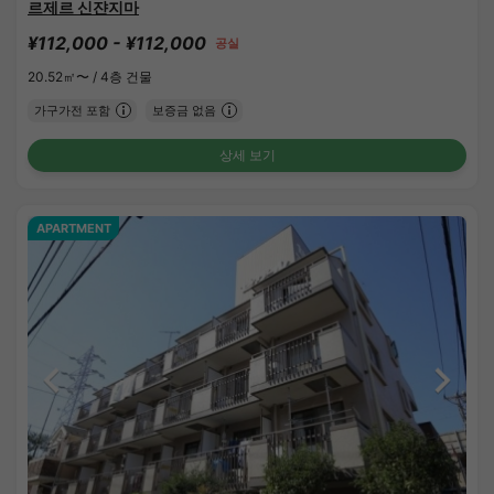
르제르 신쟌지마
¥112,000 - ¥112,000
공실
20.52㎡〜 /
4층 건물
가구가전 포함
보증금 없음
상세 보기
APARTMENT