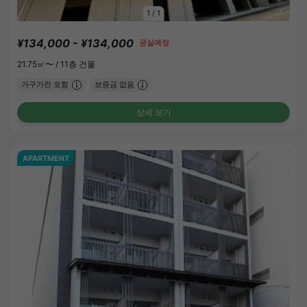
1
/
1
¥134,000 - ¥134,000
공실예정
21.75㎡〜 /
11층 건물
가구가전 포함
보증금 없음
상세 보기
APARTMENT