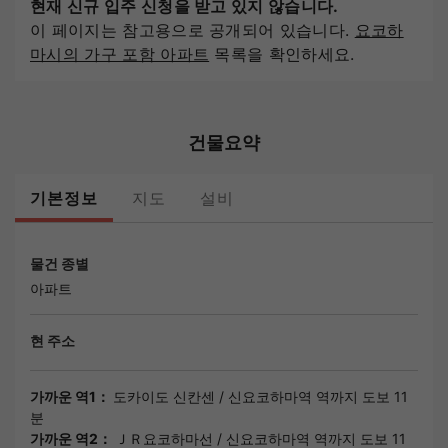
현재 신규 입주 신청을 받고 있지 않습니다.
이 페이지는 참고용으로 공개되어 있습니다.
요코하
마시의 가구 포함 아파트
목록을 확인하세요.
건물요약
기본정보
지도
설비
물건 종별
아파트
현 주소
가까운 역1：
도카이도 신칸센
/
신요코하마역
역까지 도보 11
분
가까운 역2：
ＪＲ요코하마선
/
신요코하마역
역까지 도보 11