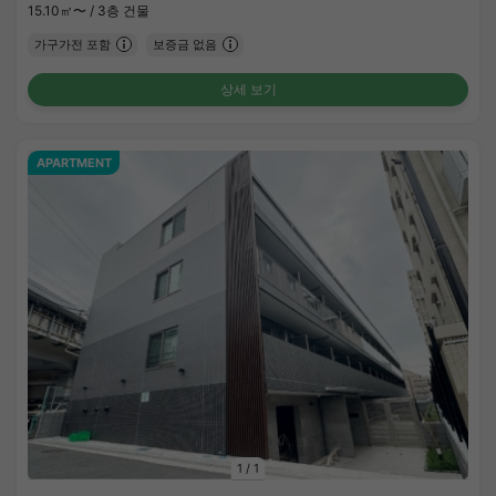
15.10㎡〜 /
3층 건물
가구가전 포함
보증금 없음
상세 보기
APARTMENT
1
/
1