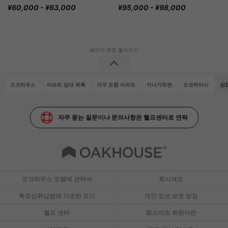
¥60,000 - ¥63,000
¥95,000 - ¥98,000
오크하우스
아파트 임대 목록
가구 포함 아파트
카나가와켄
요코하마시
신
자주 묻는 질문이나 문의사항은 헬프센터로 연락
오크하우스 포털에 관하여
회사개요
특정상취납법에 기초한 표기
개인 정보 보호 방침
헬프 센터
新스마트 회원이란