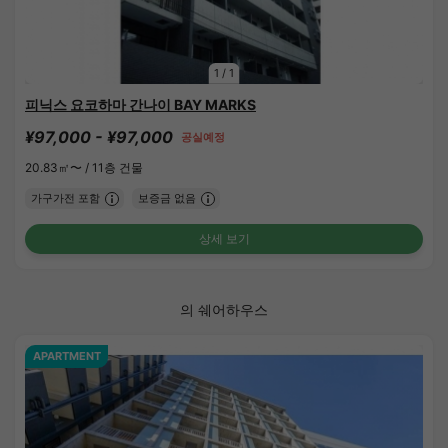
1
/
1
피닉스 요코하마 간나이 BAY MARKS
¥97,000 - ¥97,000
공실예정
20.83㎡〜 /
11층 건물
가구가전 포함
보증금 없음
상세 보기
의 쉐어하우스
APARTMENT