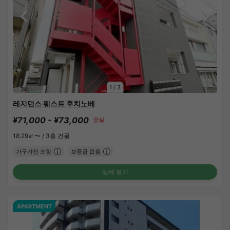
1
/
3
레지던스 웨스트 후치노베
¥71,000 - ¥73,000
공실
18.29㎡〜 /
3층 건물
가구가전 포함
보증금 없음
상세 보기
APARTMENT