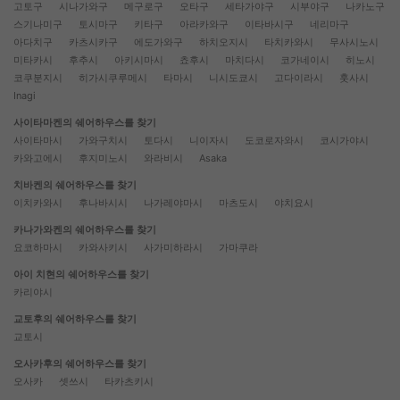
고토구
시나가와구
메구로구
오타구
세타가야구
시부야구
나카노구
스기나미구
토시마구
키타구
아라카와구
이타바시구
네리마구
아다치구
카츠시카구
에도가와구
하치오지시
타치카와시
무사시노시
미타카시
후추시
아키시마시
쵸후시
마치다시
코가네이시
히노시
코쿠분지시
히가시쿠루메시
타마시
니시도쿄시
고다이라시
훗사시
Inagi
사이타마켄의 쉐어하우스를 찾기
사이타마시
가와구치시
토다시
니이자시
도코로자와시
코시가야시
카와고에시
후지미노시
와라비시
Asaka
치바켄의 쉐어하우스를 찾기
이치카와시
후나바시시
나가레야마시
마츠도시
야치요시
카나가와켄의 쉐어하우스를 찾기
요코하마시
카와사키시
사가미하라시
가마쿠라
아이 치현의 쉐어하우스를 찾기
카리야시
교토후의 쉐어하우스를 찾기
교토시
오사카후의 쉐어하우스를 찾기
오사카
셋쓰시
타카츠키시