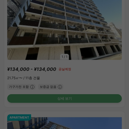
1
/
1
¥134,000 - ¥134,000
공실예정
21.75㎡〜 /
11층 건물
가구가전 포함
보증금 없음
상세 보기
APARTMENT