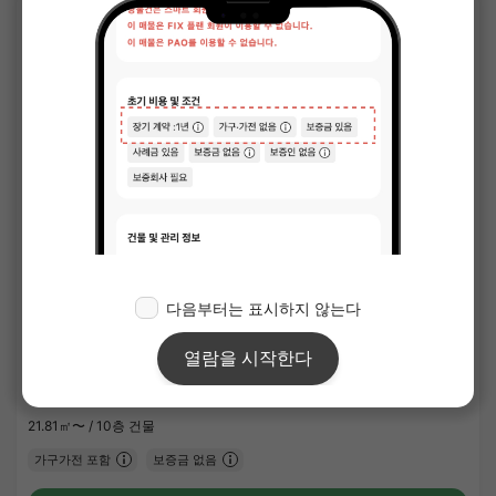
APARTMENT
1
/
1
투르몽드 신요코하마
¥86,000 - ¥95,000
공실예정
21.81㎡〜 /
10층 건물
가구가전 포함
보증금 없음