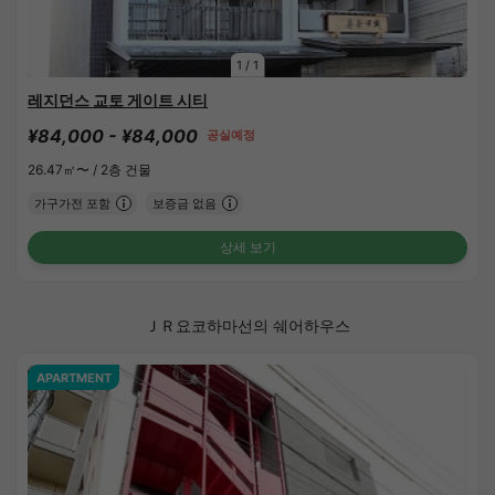
1
/
1
레지던스 교토 게이트 시티
¥84,000 - ¥84,000
공실예정
26.47㎡〜 /
2층 건물
가구가전 포함
보증금 없음
상세 보기
ＪＲ요코하마선의 쉐어하우스
APARTMENT