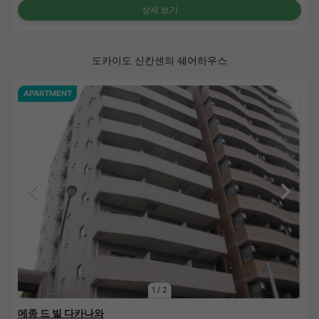
상세 보기
도카이도 신칸센의 쉐어하우스
APARTMENT
1
/
2
메종 드 빌 다카나와