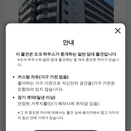
1
/
1
G-comfort WEST 신요코하마
¥114,000 - ¥114,000
공실
22.99㎡〜 /
11층 건물
가구가전 포함
보증금 없음
상세 보기