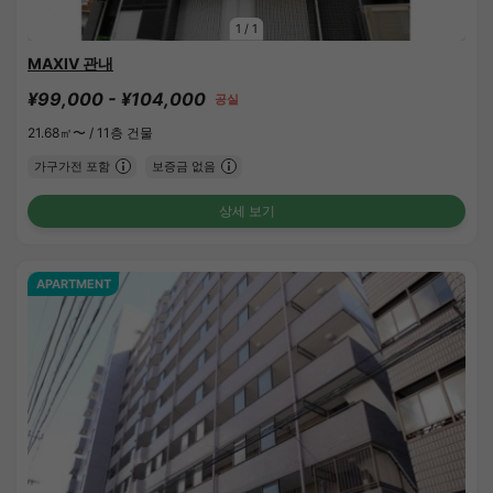
1
/
1
MAXIV 관내
¥99,000 - ¥104,000
공실
21.68㎡〜 /
11층 건물
가구가전 포함
보증금 없음
상세 보기
APARTMENT