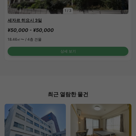
1
/
3
세자르 히요시 3일
¥50,000 - ¥50,000
18.46㎡〜 /
4층 건물
상세 보기
최근 열람한 물건