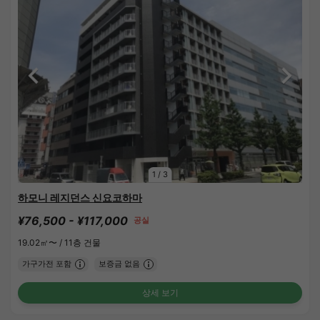
1
/
3
하모니 레지던스 신요코하마
¥76,500 - ¥117,000
공실
19.02㎡〜 /
11층 건물
가구가전 포함
보증금 없음
상세 보기