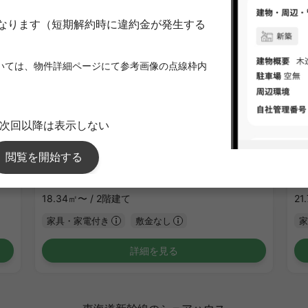
1
/
3
ラフィーネ・パーク岸根公園
C
¥89,000 - ¥94,000
¥1
空室
18.34㎡〜 /
2階建て
21
家具・家電付き
敷金なし
家
詳細を見る