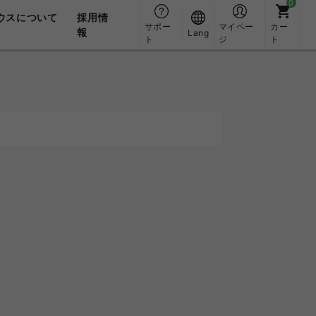
ウスについて
採用情
サポー
マイペー
カー
報
Lang
ト
ジ
ト