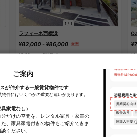
1
/
1
ラフィーネ西横浜
O
¥82,000 - ¥86,000
¥7
空室
19.62㎡〜 /
3階建て
19
家具・家電付き
敷金なし
家
詳細を見る
新横浜駅のシェアハウス
APARTMENT
A