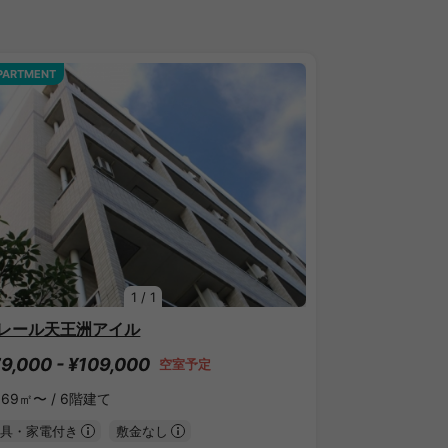
PARTMENT
1
/
1
レール天王洲アイル
9,000 - ¥109,000
空室予定
.69㎡〜 /
6階建て
具・家電付き
敷金なし