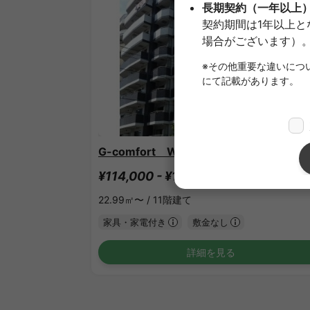
1
/
1
G-comfort WEST新横浜
¥114,000 - ¥114,000
空室
22.99㎡〜 /
11階建て
家具・家電付き
敷金なし
詳細を見る