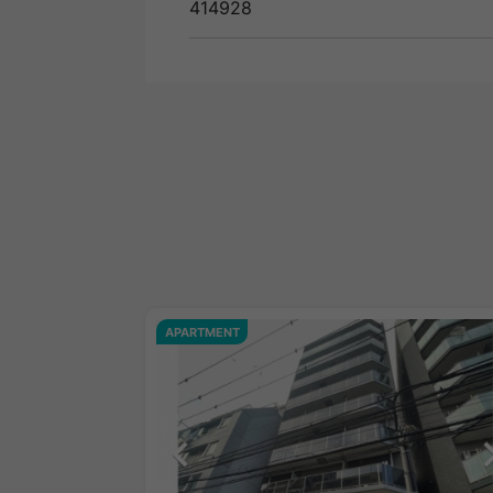
414928
APARTMENT