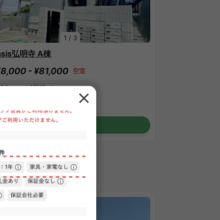
1
/
3
asis弘明寺 A棟
8,000 - ¥81,000
空室
.53㎡〜 /
2階建て
具・家電付き
敷金なし
詳細を見る
PARTMENT