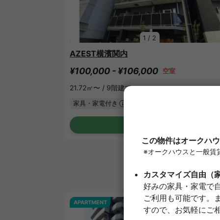
1
/
2
AZEST横濱関内
¥100,000 - ¥106,000
空室
21.72㎡〜 /
9階建て
家具・家電付き
敷金なし
詳細を見る
APARTMENT