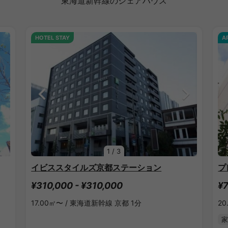
東海道新幹線のシェアハウス
HOTEL STAY
A
1
/
3
イビススタイルズ京都ステーション
プ
¥310,000 - ¥310,000
¥7
17.00㎡〜 /
東海道新幹線 京都 1分
20
家