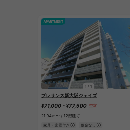
APARTMENT
1
/
1
プレサンス新大阪ジェイズ
¥71,000 - ¥77,500
空室
21.94㎡〜 /
12階建て
家具・家電付き
敷金なし