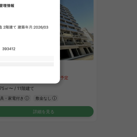
1
/
1
REST TAPP新横浜
34,000 - ¥134,000
空室予定
.75㎡〜 /
11階建て
具・家電付き
敷金なし
詳細を見る