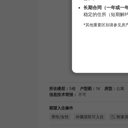
所在楼层：
5楼
户型图：
1K
房型：
公寓
信息技术简报：
不可
期望入住條件
男性/女性
外國居民可入住
附家