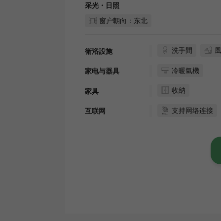
采光・日照
窗户朝向：东北
洗手間
衛浴設施
冷暖氣機
家电与器具
收納
家具
支持网络连接
互联网