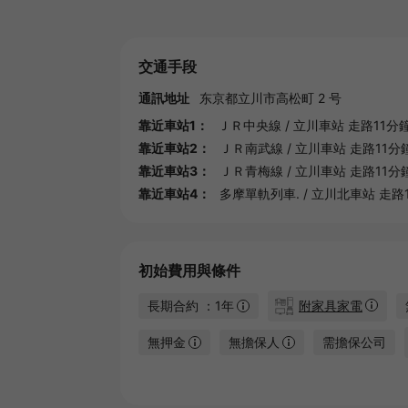
交通手段
通訊地址
东京都
立川市
高松町 2 号
靠近車站1：
ＪＲ中央線
/
立川車站
走路11分
靠近車站2：
ＪＲ南武線
/
立川車站
走路11分
靠近車站3：
ＪＲ青梅線
/
立川車站
走路11分
靠近車站4：
多摩單軌列車.
/
立川北車站
走路
初始費用與條件
長期合約 ：1年
附家具家電
無押金
無擔保人
需擔保公司