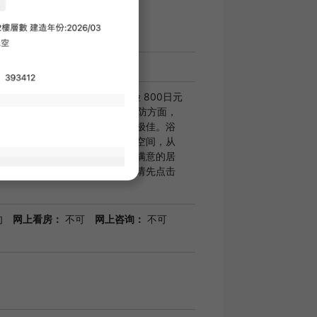
第一天的合同日期估算。
相关费用不包含在内。
 2200日元（月费） SBI小额短期保险 800日元
您前来参观“AZEST立川”。在安防方面，
讲机、自动门锁等设施，安全性极佳。浴
，若想在室内晾衣，可利用浴室空间，从
的居住空间。何不选择一处令您满意的居
共同营造更美好的居住环境吧。请先点击
旬
网上看房：
不可
网上咨询：
不可