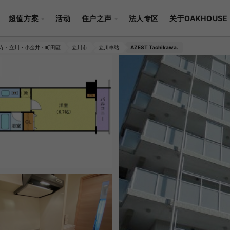
超值方案
活动
住户之声
法人专区
关于OAKHOUSE
寺・立川・小金井・町田區
立川市
立川車站
AZEST Tachikawa.