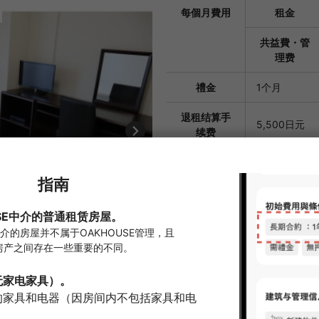
每個月費用
租金
共益費・管
理费
禮金
1个月
退租结算手
5,500日元
续费
中介费
租金的1.1个
担保公司
需要订阅
首次保证金：总
元
换钥匙费用
33,000日元
房间清洁费
55,000日元