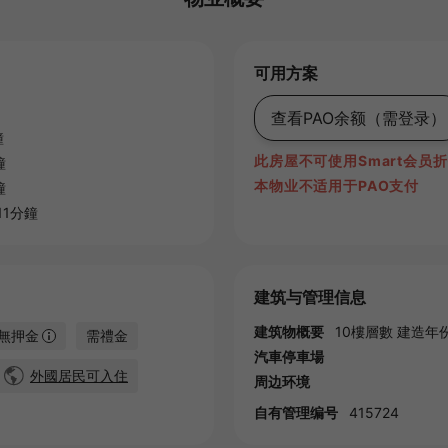
可用方案
查看PAO余额
（需登录）
鐘
此房屋不可使用Smart会员
鐘
本物业不适用于PAO支付
鐘
11分鐘
建筑与管理信息
建筑物概要
10樓層數 建造年份:
無押金
需禮金
汽車停車場
外國居民可入住
周边环境
自有管理编号
415724