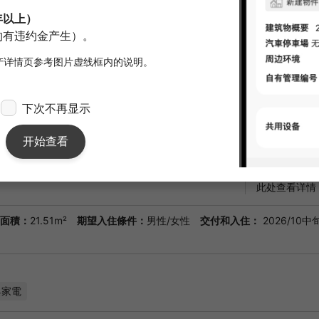
初期费用估
¥527,000
价。
※）根据每月
※）担保公司
合同期间
2年0月
备注
Rib Club
（月费） 诚邀
配备了电视对
室配有烘干机
而确保更宽敞
所呢？让我们
此处查看详情
面積：
21.51m²
期望入住條件：
男性/女性
交付和入住：
2026/10中
具家電