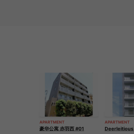
APARTMENT
APARTMENT
豪华公寓 赤羽西 #01
Deerleitiou