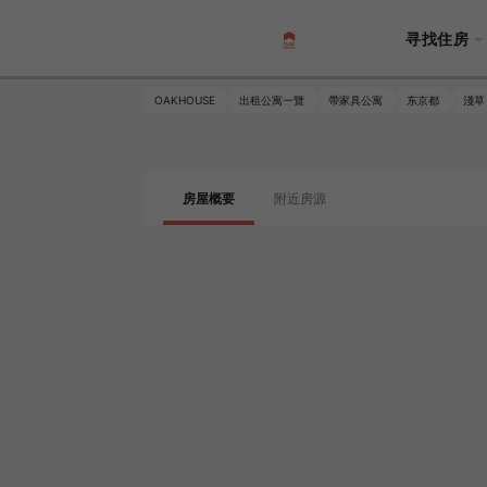
寻找住房
OAKHOUSE
出租公寓一覽
帶家具公寓
东京都
淺草
房屋概要
附近房源