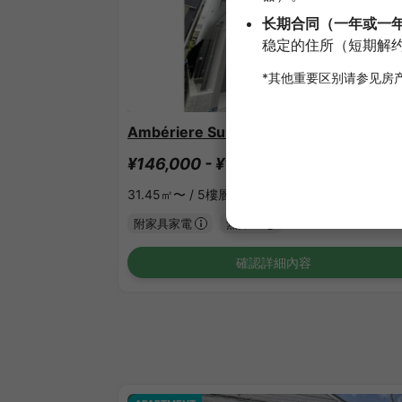
1
/
1
Ambériere Sumida III
¥146,000 - ¥149,000
空房
31.45㎡〜 /
5樓層數
附家具家電
無押金
確認詳細內容