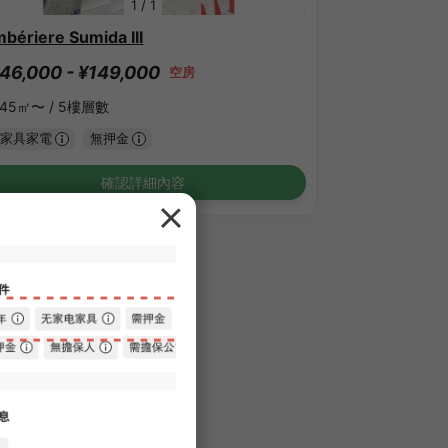
1
/
1
bériere Sumida III
46,000 - ¥149,000
空房
.45㎡〜 /
5樓層數
家具家電
無押金
確認詳細內容