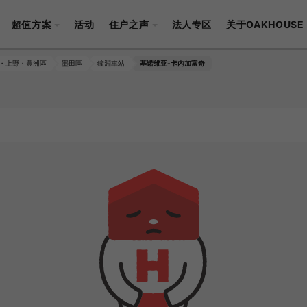
超值方案
活动
住户之声
法人专区
关于OAKHOUSE
・上野・豊洲區
墨田區
鐘淵車站
基诺维亚-卡内加富奇