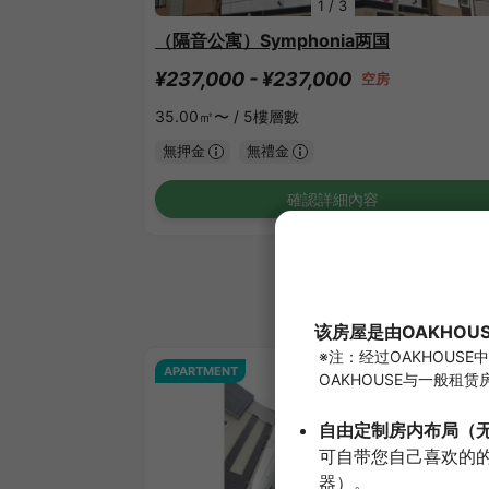
1
/
3
（隔音公寓）Symphonia两国
¥237,000 - ¥237,000
空房
35.00㎡〜 /
5樓層數
無押金
無禮金
確認詳細內容
APARTMENT