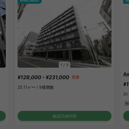
APARTMENT
A
1
/
3
Am
¥128,000 - ¥231,000
空房
¥1
25.11㎡〜 /
9樓層數
31
附
確認詳細內容