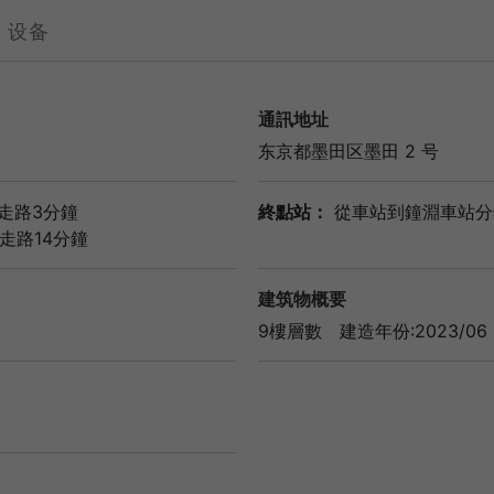
设备
通訊地址
东京都
墨田区墨田 2 号
走路3分鐘
終點站：
從車站到鐘淵車站分
走路14分鐘
建筑物概要
9樓層數
建造年份:2023/06