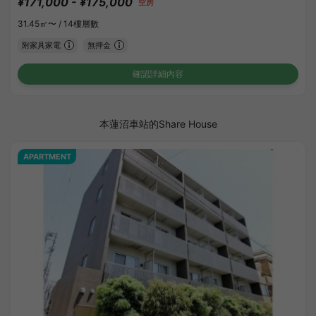
¥171,000 - ¥175,000
空房
31.45㎡〜 /
14樓層數
附家具家電
無押金
確認詳細內容
本蓮沼車站的Share House
APARTMENT