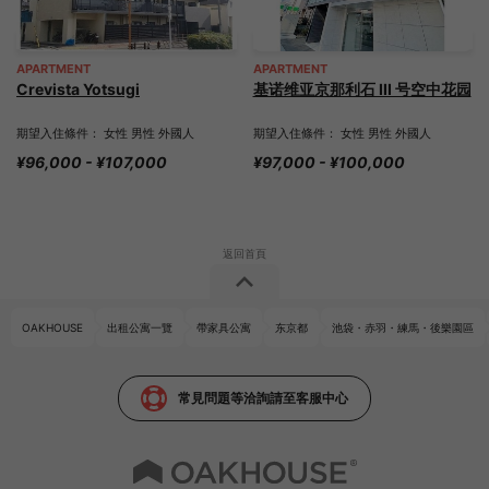
APARTMENT
APARTMENT
Crevista Yotsugi
基诺维亚京那利石 III 号空中花园
期望入住條件： 女性 男性 外國人
期望入住條件： 女性 男性 外國人
¥96,000 - ¥107,000
¥97,000 - ¥100,000
OAKHOUSE
出租公寓一覽
帶家具公寓
东京都
池袋・赤羽・練馬・後樂園區
常見問題等洽詢請至客服中心