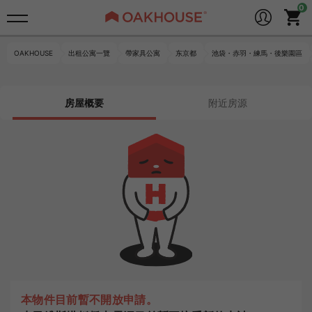
OAKHOUSE
出租公寓一覽
帶家具公寓
东京都
池袋・赤羽・練馬・後樂園區
房屋概要
附近房源
本物件目前暫不開放申請。