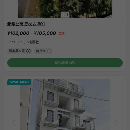
1
/
1
豪华公寓 赤羽西 #01
¥102,000 - ¥105,000
空房
25.50㎡〜 /
5樓層數
附家具家電
無押金
確認詳細內容
APARTMENT