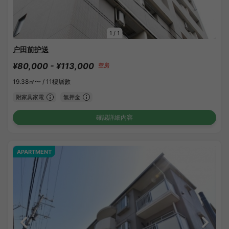
1
/
1
户田前护送
¥80,000 - ¥113,000
空房
19.38㎡〜 /
11樓層數
附家具家電
無押金
確認詳細內容
APARTMENT