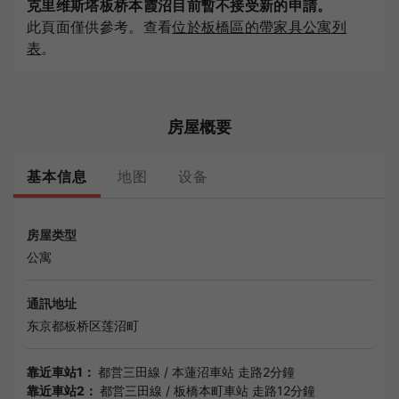
克里维斯塔板桥本霞沼目前暫不接受新的申請。
此頁面僅供參考。查看
位於板橋區的帶家具公寓列
表
。
房屋概要
基本信息
地图
设备
房屋类型
公寓
通訊地址
东京都
板桥区莲沼町
靠近車站1：
都営三田線
/
本蓮沼車站
走路2分鐘
靠近車站2：
都営三田線
/
板橋本町車站
走路12分鐘