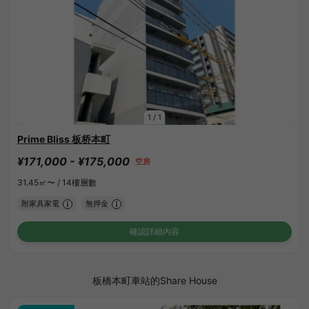
1
/
1
Prime Bliss 板桥本町
¥171,000 - ¥175,000
空房
31.45㎡〜 /
14樓層數
附家具家電
無押金
確認詳細內容
板橋本町車站的Share House