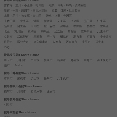
搜尋东京都的Share House
吉祥寺・立川・小金井・町田區
池袋・赤羽・練馬・後樂園區
新宿・中野・高圓寺・高田馬場區
澀谷・目黒・世田谷區
蒲田・品川・秋葉原・青山區
淺草・上野・豊洲區
千代田區
中央區
港區
新宿區
文京區
台東區
墨田區
江東區
品川區
目黒區
大田區
世田谷區
澀谷區
中野區
杉並區
豐島區
北區
荒川區
板橋區
練馬區
足立區
葛飾區
江戶川區
八王子市
立川市
武蔵野市
三鷹市
府中市
昭島市
調布市
町田市
小金井市
日野市
國分寺市
東久留米市
多摩市
西東京市
小平市
福生市
Inagi
搜尋埼玉县的Share House
埼玉市
川口市
戶田市
新座市
所澤市
越谷市
川越市
富士見野市
蕨市
Asaka
搜尋千叶县的Share House
市川市
船橋市
流山市
松戶市
八千代市
搜尋神奈川县的Share House
橫濱市
川崎市
相模原市
镰仓市
搜尋爱知县的Share House
刈谷市
搜尋京都的Share House