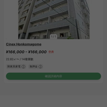
1
/
1
Cinex Honkomagome
¥166,000 - ¥166,000
空房
22.82㎡〜 /
14樓層數
附家具家電
無押金
確認詳細內容