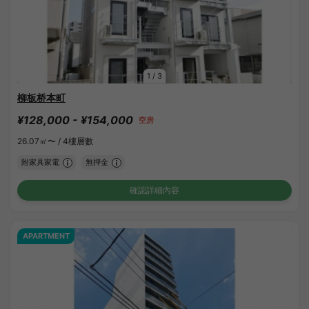
1
/
3
柳板桥本町
¥128,000 - ¥154,000
空房
26.07㎡〜 /
4樓層數
附家具家電
無押金
確認詳細內容
APARTMENT