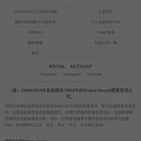
OAKHOUSE入口网页指南
企業簡介
基於特定商取引法的表示
个人信息保护方针
洽詢中心
Smart會員
網頁導覽
刊登公司一覽
旅店
SOCIAL ACCOUNT
Facebook
Instagram
YouTube
（株）OAKHOUSE是創業於1992年的Share House營運管理公
司。
刊登於本網站的所有物件皆由OAKHOUSE直接營運管理。每15分鐘更新空房資
訊，以最快的速度提供最新的資訊。官網刊登物件的最新資訊外，也隨時舉辦
官網限定的超值優惠活動。另外，註冊會員後更可獲得折抵房租的官方點數
PAO。歡迎隨時以日文、英文、韓文、中文、法文進行洽詢。