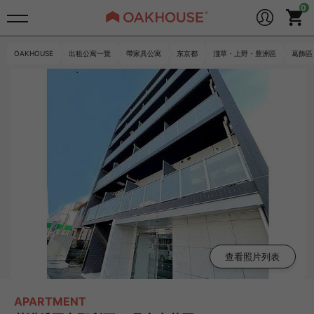
OAKHOUSE
出租公寓一覽
帶家具公寓
东京都
淺草・上野・豊洲區
葛飾區
查看照片列表
APARTMENT