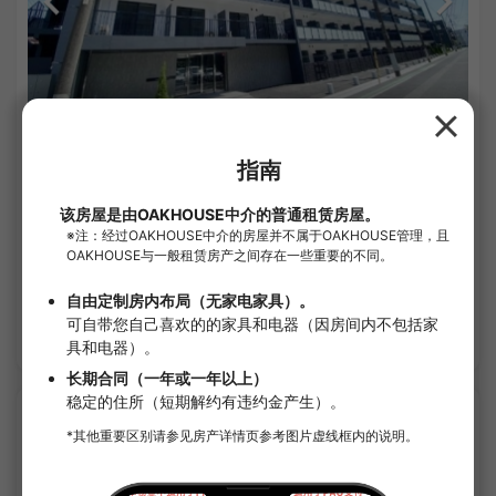
1
/
3
Crevista Tateishi II
¥113,000 - ¥113,000
空房
25.65㎡〜 /
5樓層數
附家具家電
無押金
確認詳細內容
APARTMENT