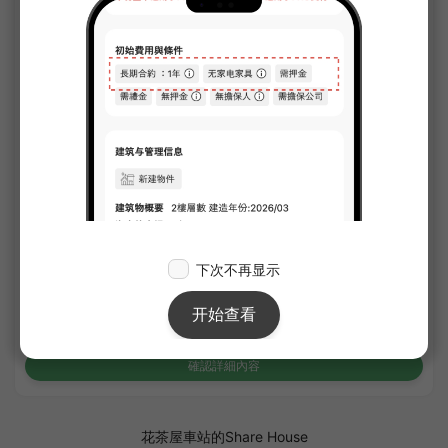
1
/
1
Clevista Tateishi
¥90,000 - ¥93,000
即將空房
22.30㎡〜 /
4樓層數
附家具家電
無押金
確認詳細內容
花茶屋車站的Share House