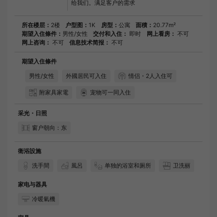
给我们。满足客户的需求
所在楼层：
2楼
户型图：
1K
房型：
公寓
面積：
20.77m²
期望入住條件：
男性/女性
交付和入住：
即时
网上看房：
不可
网上咨询：
不可
信息技术简报：
不可
期望入住條件
男性/女性
外國居民可入住
情侣・2人入住可
附家具家電
宠物可一同入住
采光・日照
窗户朝向：东
衛浴設施
洗手間
風呂
单独的浴室和厕所
卫洗丽
家电与器具
冷暖氣機