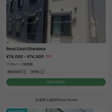
1
/
1
Renai Court Ohanajaya
¥74,000 - ¥74,000
空房
17.39㎡〜 /
2樓層數
附家具家電
無押金
確認詳細內容
京成押上線的Share House
APARTMENT