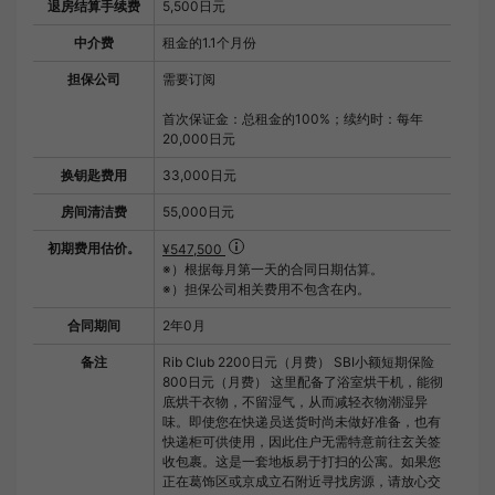
退房结算手续费
5,500日元
中介费
租金的1.1个月份
担保公司
需要订阅
首次保证金：总租金的100%；续约时：每年
20,000日元
换钥匙费用
33,000日元
房间清洁费
55,000日元
初期费用估价。
¥547,500
※）根据每月第一天的合同日期估算。
※）担保公司相关费用不包含在内。
合同期间
2年0月
备注
Rib Club 2200日元（月费） SBI小额短期保险
800日元（月费） 这里配备了浴室烘干机，能彻
底烘干衣物，不留湿气，从而减轻衣物潮湿异
味。即使您在快递员送货时尚未做好准备，也有
快递柜可供使用，因此住户无需特意前往玄关签
收包裹。这是一套地板易于打扫的公寓。如果您
正在葛饰区或京成立石附近寻找房源，请放心交