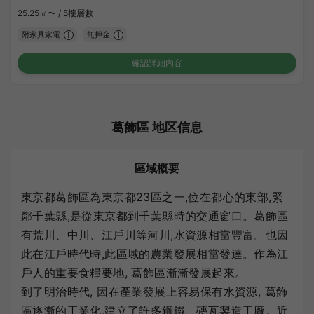
25.25㎡〜 /
5樓層數
附家具家電
無押金
確認詳細內容
葛飾區 地区信息
區域概要
東京都葛飾區為東京都23區之一,位在都心的東部,緊
鄰千葉縣,是從東京都到千葉縣時的交通窗口。葛飾區
有荒川、中川、江戶川等河川,水資源相當豐富。也因
此在江戶時代時,此區域的農業發展相當發達。作為江
戶人的重要食糧要地, 葛飾區漸漸發展起來。
到了明治時代, 因在產業發展上容易保有水資源, 葛飾
區逐漸的工業化,建立了許多鋼鐵、磚瓦製造工廠。近