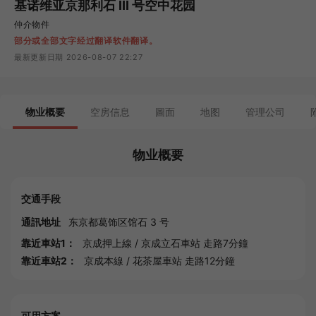
基诺维亚京那利石 III 号空中花园
仲介物件
部分或全部文字经过翻译软件翻译。
最新更新日期 2026-08-07 22:27
物业概要
空房信息
圖面
地图
管理公司
物业概要
交通手段
通訊地址
东京都
葛饰区馆石 3 号
靠近車站1：
京成押上線
/
京成立石車站
走路7分鐘
靠近車站2：
京成本線
/
花茶屋車站
走路12分鐘
可用方案