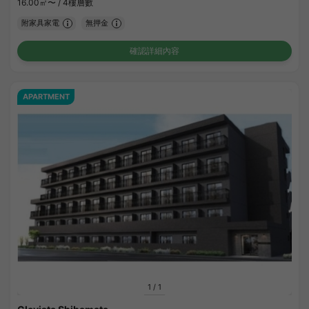
16.00㎡〜 /
4樓層數
附家具家電
無押金
確認詳細內容
APARTMENT
1
/
1