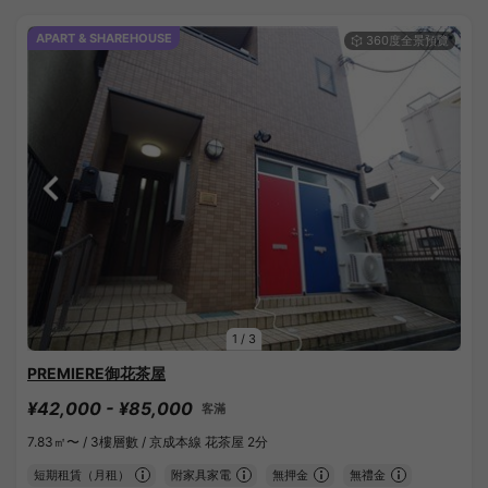
APART & SHAREHOUSE
1
/
3
PREMIERE御花茶屋
¥42,000 - ¥85,000
客滿
7.83㎡〜 /
3樓層數 /
京成本線 花茶屋 2分
短期租賃（月租）
附家具家電
無押金
無禮金