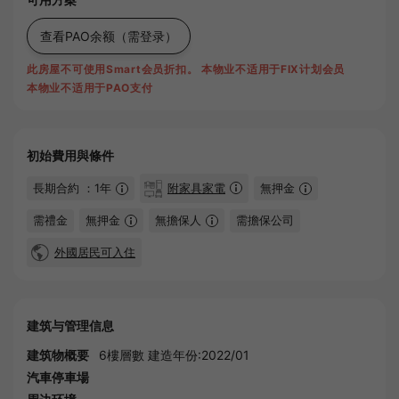
查看PAO余额
（需登录）
此房屋不可使用Smart会员折扣。
本物业不适用于FIX计划会员
本物业不适用于PAO支付
初始費用與條件
長期合約 ：1年
附家具家電
無押金
需禮金
無押金
無擔保人
需擔保公司
外國居民可入住
建筑与管理信息
建筑物概要
6樓層數 建造年份:2022/01
汽車停車場