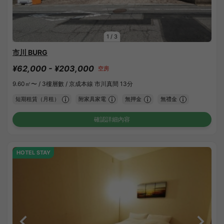
1
/
3
市川 BURG
¥62,000 - ¥203,000
空房
9.60㎡〜 /
3樓層數 /
京成本線 市川真間 13分
短期租賃（月租）
附家具家電
無押金
無禮金
確認詳細內容
HOTEL STAY