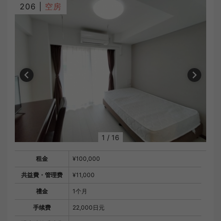
206 |
空房
1
/
16
租金
¥100,000
共益費・管理费
¥11,000
禮金
1个月
手续费
22,000日元