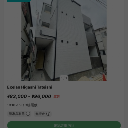
1
/
1
Exelan Higashi Tateishi
¥83,000 - ¥96,000
空房
18.18㎡〜 /
3樓層數
附家具家電
無押金
確認詳細內容