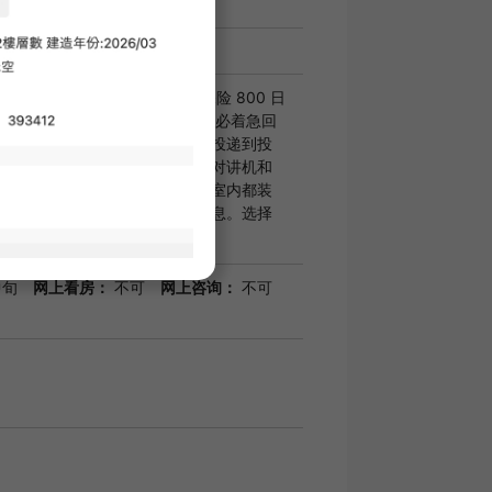
相关费用不包含在内。
2,200 日元（每月） SBI 小额短期保险 800 日
如果您无法在指定时间送货，也不必着急回
有一个投递箱，可以将您的包裹投递到投
亲自去收。此外，还安装了电视对讲机和
全性极高。无论酷暑还是严寒，室内都装
调节气候。我们提供大量住房信息。选择
房
中旬
网上看房：
不可
网上咨询：
不可