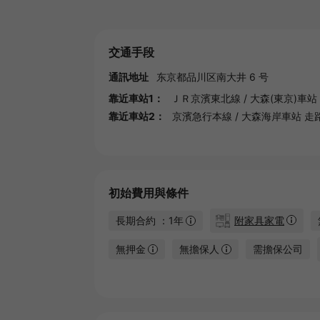
交通手段
通訊地址
东京都
品川区南大井 6 号
靠近車站1：
ＪＲ京濱東北線
/
大森(東京)車站
靠近車站2：
京濱急行本線
/
大森海岸車站
走路
初始費用與條件
長期合約 ：1年
附家具家電
無押金
無擔保人
需擔保公司