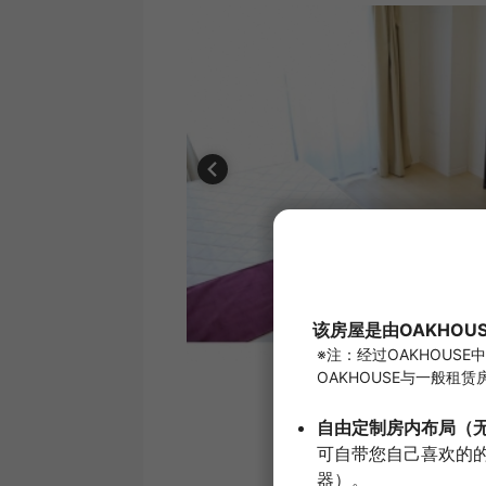
1
/
6