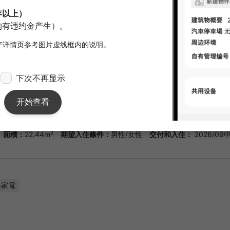
※）担保公司
合同期间
2年0月
备注
Rib Club 
元（每月） 
家，因为这里
递箱，而不是
自动门锁，安
有空调，便于
更适合您的住
面積：
22.44m²
期望入住條件：
男性/女性
交付和入住：
2026/09
具家電