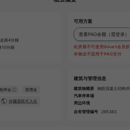
可用方案
查看PAO余额
（需登录）
走路4分鐘
此房屋不可使用Smart会员
10分鐘
本物业不适用于PAO支付
建筑与管理信息
建筑物概要
钢筋混凝土结构(RC
無押金
需禮金
汽車停車場
外國居民可入住
周边环境
自有管理编号
295383