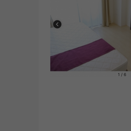
1
/
6