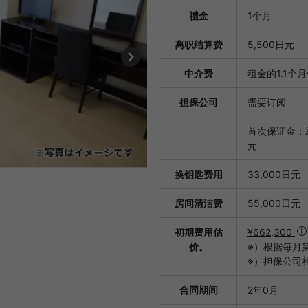
禮金
1个月
离职结算费
5,500日元
中介费
租金的1.1个
担保公司
需要订阅
首次保证金：总
元
换钥匙费用
33,000日元
房间清洁费
55,000日元
初期费用估
¥662,300
价。
※）根据每月
※）担保公司
合同期间
2年0月