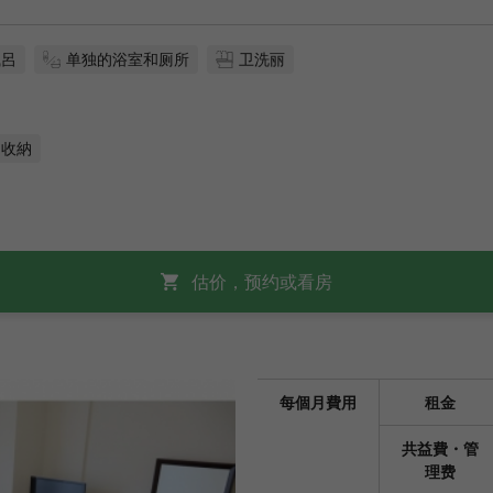
風呂
单独的浴室和厕所
卫洗丽
收納
估价，预约或看房
每個月費用
租金
共益費・管
理费