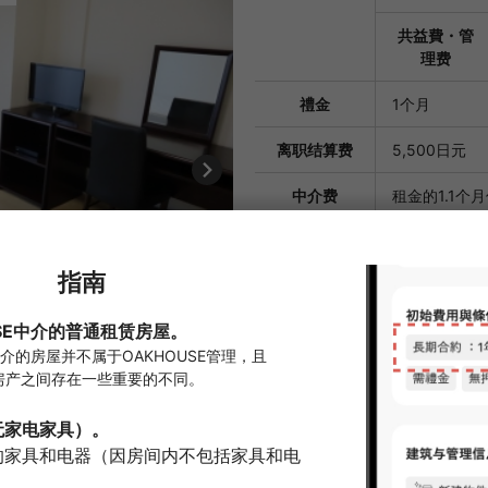
共益費・管
理费
禮金
1个月
离职结算费
5,500日元
中介费
租金的1.1个
担保公司
需要订阅
首次保证金：总
元
换钥匙费用
33,000日元
房间清洁费
55,000日元
初期费用估
¥678,700
价。
※）根据每月