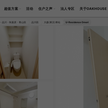
超值方案
活动
住户之声
法人专区
关于OAKHOUSE
・品川・秋葉原・青山區
品川區
大森(東京)車站
U-Residence Omori