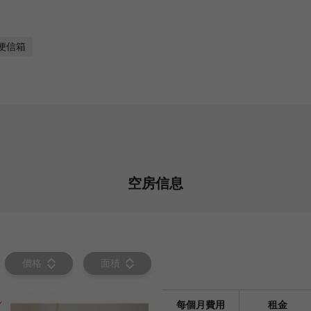
便信箱
空房信息
價格
面積
~
每個月費用
租金