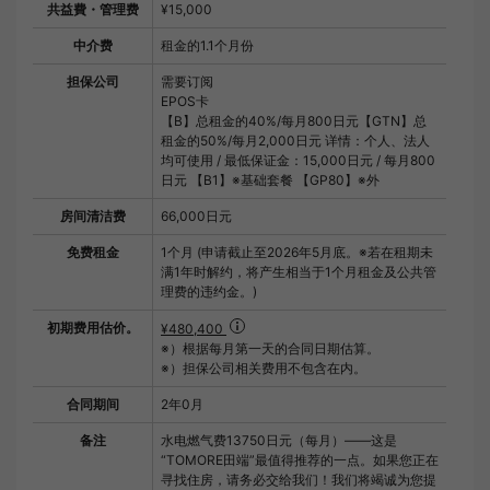
共益費・管理费
¥15,000
中介费
租金的1.1个月份
担保公司
需要订阅
EPOS卡
【B】总租金的40%/每月800日元【GTN】总
租金的50%/每月2,000日元 详情：个人、法人
均可使用 / 最低保证金：15,000日元 / 每月800
日元 【B1】※基础套餐 【GP80】※外
房间清洁费
66,000日元
免费租金
1个月 (申请截止至2026年5月底。※若在租期未
满1年时解约，将产生相当于1个月租金及公共管
理费的违约金。)
初期费用估价。
¥480,400
※）根据每月第一天的合同日期估算。
※）担保公司相关费用不包含在内。
合同期间
2年0月
备注
水电燃气费13750日元（每月）——这是
“TOMORE田端”最值得推荐的一点。如果您正在
寻找住房，请务必交给我们！我们将竭诚为您提