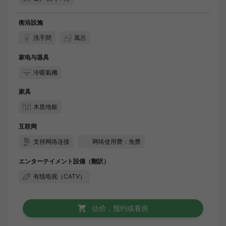
衛浴設施
洗手間
風呂
家电与器具
冷暖氣機
家具
木质地板
互联网
支持网络连接
网络使用费：免费
エンターテイメント設備（翻訳）
有线电视（CATV）
估价，预约或看房