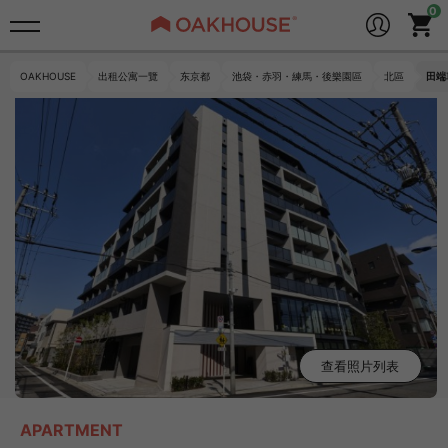
OAKHOUSE
出租公寓一覽
东京都
池袋・赤羽・練馬・後樂園區
北區
田端
查看照片列表
APARTMENT