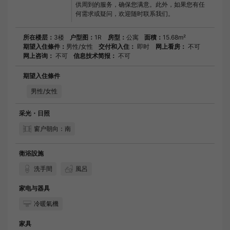
供周到的服务，确保您满意。此外，如果您有任
何需求或疑问，欢迎随时联系我们。
所在楼层：
3楼
户型图：
1R
房型：
公寓
面積：
15.68m²
期望入住條件：
男性/女性
交付和入住：
即时
网上看房：
不可
网上咨询：
不可
信息技术简报：
不可
期望入住條件
男性/女性
采光・日照
窗户朝向：南
衛浴設施
洗手間
風呂
家电与器具
冷暖氣機
家具