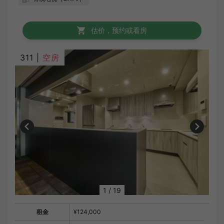
估价，预约或看房
311 |
空房
1
/
19
租金
¥124,000