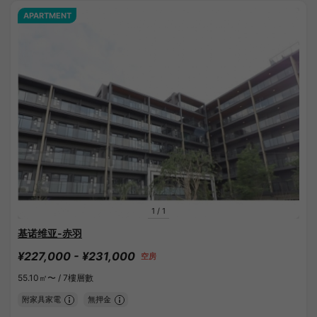
APARTMENT
1
/
1
基诺维亚-赤羽
¥227,000 - ¥231,000
空房
55.10㎡〜 /
7樓層數
附家具家電
無押金