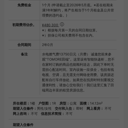
免费租金
1个月 (申请截止至2026年5月底。※若在租期未
满1年时解约，将产生相当于1个月租金及公共管
理费的违约金。)
初期费用估价。
¥480,300
※）根据每月第一天的合同日期估算。
※）担保公司相关费用不包含在内。
合同期间
2年0月
备注
水电燃气费13750日元（月费） 诚邀您前来参
观“TOMORE田端”。这里设有智能快递柜，您不
在家时订购的商品也能顺利送达，因此下单时无
需担心配送时间。室内设施一应俱全，包括有线
电视、空调，且无需支付网络使用费。该房源还
配有自行车停放处。如果您在找房时特别重视交
通便利性，请放心交给我们！我们这里汇集了田
端周边丰富的租赁房源信息。
所在楼层：
1楼
户型图：
1R
房型：
公寓
面積：
14.12m²
期望入住條件：
男性/女性
交付和入住：
即时
网上看房：
不可
网上咨询：
不可
信息技术简报：
不可
期望入住條件