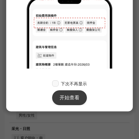
初期费用估价。
¥440,100
※）根据每月第一天的合同日期估算。
※）担保公司相关费用不包含在内。
合同期间
2年0月
备注
水电燃气费13750日元（每月）。室内设施齐
全，包括免网络费、空调、有线电视等，居住环
境舒适。公共区域设有快递柜，可实现无接触收
件。垃圾投放处近在咫尺，使用十分便利。该房
源配有自行车停放处。如果您正在田端周边寻找
住所，请通过本公司寻找房源。只要通过本公
司，一定能为您找到符合您期望条件的房源。
所在楼层：
5楼
户型图：
1R
房型：
公寓
面積：
13.37m²
期望入住條件：
男性/女性
交付和入住：
即时
网上看房：
不可
网上咨询：
不可
信息技术简报：
不可
期望入住條件
男性/女性
采光・日照
窗户朝向：南