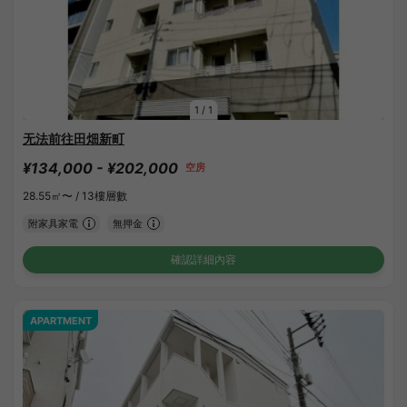
1
/
1
无法前往田畑新町
¥134,000 - ¥202,000
空房
28.55㎡〜 /
13樓層數
附家具家電
無押金
確認詳細內容
APARTMENT