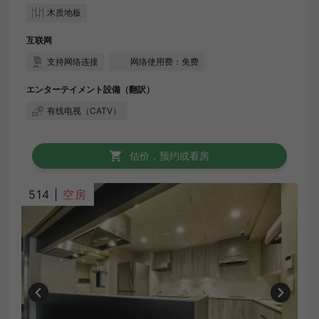
木质地板
互联网
支持网络连接
网络使用费：免费
エンターテイメント設備（翻訳）
有线电视（CATV）
估价，预约或看房
514 |
空房