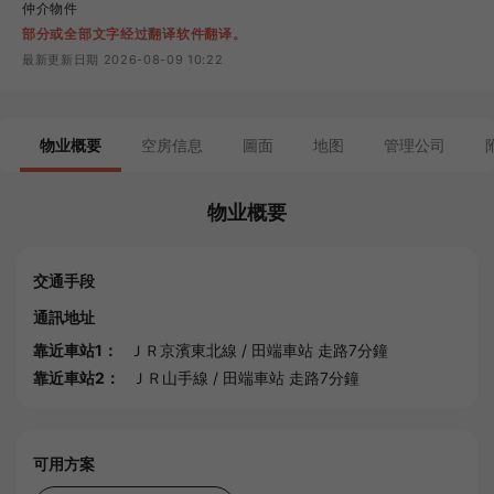
仲介物件
部分或全部文字经过翻译软件翻译。
最新更新日期 2026-08-09 10:22
物业概要
空房信息
圖面
地图
管理公司
物业概要
交通手段
通訊地址
靠近車站1：
ＪＲ京濱東北線
/
田端車站
走路7分鐘
靠近車站2：
ＪＲ山手線
/
田端車站
走路7分鐘
可用方案