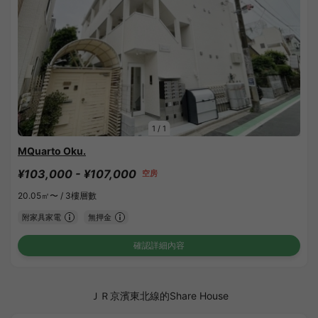
1
/
1
MQuarto Oku.
¥103,000 - ¥107,000
空房
20.05㎡〜 /
3樓層數
附家具家電
無押金
確認詳細內容
ＪＲ京濱東北線的Share House