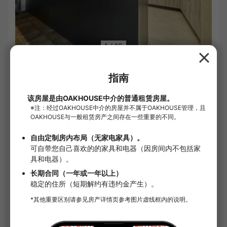
1
/
19
租金
¥111,000
共益費・管理费
¥15,000
中介费
租金的1.1个月份
担保公司
需要订阅
EPOS卡
【B】总租金的40%/每月800日元【GTN】总
租金的50%/每月2,000日元 详情：个人、法人
均可使用 / 最低保证金：15,000日元 / 每月800
日元 【B1】※基础套餐 【GP80】※外
房间清洁费
66,000日元
免费租金
1个月 (申请截止至2026年7月底。※若在租期未
满1年时解约，将产生相当于1个月租金及公共管
理费的违约金。)