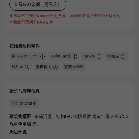
查看PAO余额
（需登录）
此房屋不可使用Smart会员折扣。
本物业不适用于FIX计划会员
本物业不适用于PAO支付
初始費用與條件
長期合約 ：1年
无家电家具
無押金
無禮金
無押金
無擔保人
需擔保公司
建筑与管理信息
新建物件
建筑物概要
钢筋混凝土结构(RC) 8樓層數 建造年份:2026/03
汽車停車場
无
周边环境