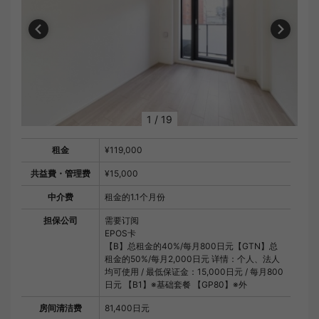
1
/
19
租金
¥119,000
共益費・管理费
¥15,000
中介费
租金的1.1个月份
担保公司
需要订阅
EPOS卡
【B】总租金的40%/每月800日元【GTN】总
租金的50%/每月2,000日元 详情：个人、法人
均可使用 / 最低保证金：15,000日元 / 每月800
日元 【B1】※基础套餐 【GP80】※外
房间清洁费
81,400日元