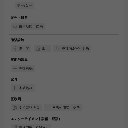
男性/女性
采光・日照
窗户朝向：西南
衛浴設施
洗手間
風呂
单独的浴室和厕所
家电与器具
冷暖氣機
家具
木质地板
互联网
支持网络连接
网络使用费：免费
エンターテイメント設備（翻訳）
有线电视（CATV）