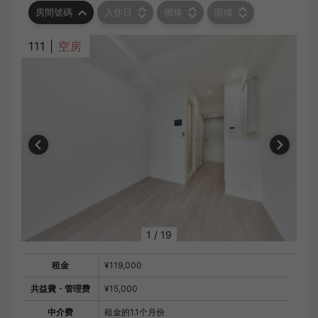
房間號碼
入住日
價格
面積
111 |
空房
1
/
19
租金
¥119,000
共益費・管理费
¥15,000
中介费
租金的1.1个月份