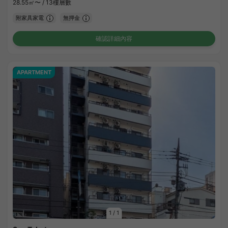
28.55㎡〜 /
13樓層數
附家具家電
無押金
確認詳細內容
APARTMENT
1
/
1