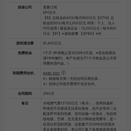
担保公司
需要订阅
EPOS卡
【B】总租金的40%/每月800日元【GTN】总
租金的50%/每月2,000日元 详情：个人、法人
均可使用 / 最低保证金：15,000日元 / 每月800
日元 【B1】※基础套餐 【GP80】※外
房间清洁费
81,400日元
免费租金
1个月 (申请截止至2026年5月底。※若在租期未
满1年时解约，将产生相当于1个月租金及公共管
理费的违约金。)
初期费用估价。
¥480,300
※）根据每月第一天的合同日期估算。
※）担保公司相关费用不包含在内。
合同期间
2年0月
备注
水电燃气费13750日元（每月）。使用快递柜，
即使您不在家或无法亲自签收，也不必等待二次
配送即可收到包裹。室内设施一应俱全，包括有
线电视、空调，且无需支付网络使用费等，是一
处居住舒适的房源。这套建于2026年的房源深
受众多租客好评。本公司汇集了各类精选房源及