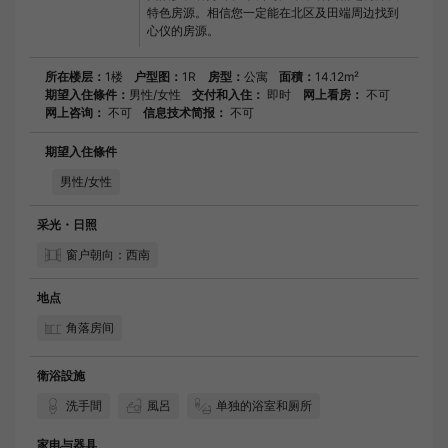
特色房源。相信您一定能在北区及田端周边找到
心仪的房源。
所在楼层：
1楼
户型图：
1R
房型：
公寓
面積：
14.12m²
期望入住條件：
男性/女性
交付和入住：
即时
网上看房：
不可
网上咨询：
不可
信息技术简报：
不可
期望入住條件
男性/女性
采光・日照
窗户朝向：西南
地点
角落房间
衛浴設施
洗手間
風呂
单独的浴室和厕所
家电与器具