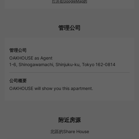
打开在GoogleMap的
管理公司
管理公司
OAKHOUSE as Agent
1-6, Shinogawamachi, Shinjuku-ku, Tokyo 162-0814
公司概要
OAKHOUSE will show you this apartment.
附近房源
北區的Share House