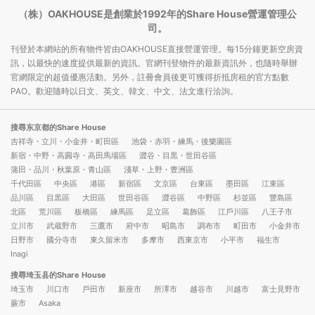
（株）OAKHOUSE是創業於1992年的Share House營運管理公
司。
刊登於本網站的所有物件皆由OAKHOUSE直接營運管理。每15分鐘更新空房資
訊，以最快的速度提供最新的資訊。官網刊登物件的最新資訊外，也隨時舉辦
官網限定的超值優惠活動。另外，註冊會員後更可獲得折抵房租的官方點數
PAO。歡迎隨時以日文、英文、韓文、中文、法文進行洽詢。
搜尋东京都的Share House
吉祥寺・立川・小金井・町田區
池袋・赤羽・練馬・後樂園區
新宿・中野・高圓寺・高田馬場區
澀谷・目黒・世田谷區
蒲田・品川・秋葉原・青山區
淺草・上野・豊洲區
千代田區
中央區
港區
新宿區
文京區
台東區
墨田區
江東區
品川區
目黒區
大田區
世田谷區
澀谷區
中野區
杉並區
豐島區
北區
荒川區
板橋區
練馬區
足立區
葛飾區
江戶川區
八王子市
立川市
武蔵野市
三鷹市
府中市
昭島市
調布市
町田市
小金井市
日野市
國分寺市
東久留米市
多摩市
西東京市
小平市
福生市
Inagi
搜尋埼玉县的Share House
埼玉市
川口市
戶田市
新座市
所澤市
越谷市
川越市
富士見野市
蕨市
Asaka