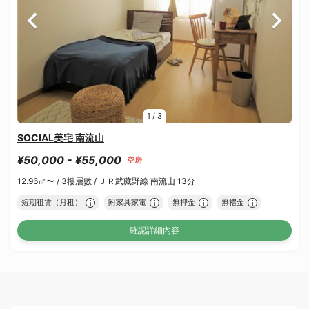
1
/
3
SOCIAL美宅 南流山
¥50,000 - ¥55,000
空房
12.96㎡〜 /
3樓層數 /
ＪＲ武藏野線 南流山 13分
短期租賃（月租）
附家具家電
無押金
無禮金
確認詳細內容