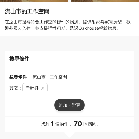
流山市的工作空間
在流山市搜尋符合工作空間條件的房源。提供附家具家電房型、歡
迎外國人入住，並支援彈性租期。透過Oakhouse輕鬆找房。
搜尋條件
搜尋條件：
流山市
工作空間
其它：
千叶县
追加・變更
1
70
找到
個物件，
間房間。