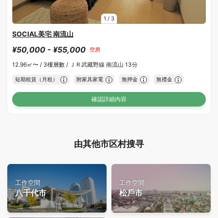
1
/
3
SOCIAL美宅 南流山
¥50,000 - ¥55,000
空房
12.96㎡〜 /
3樓層數 /
ＪＲ武藏野線 南流山 13分
短期租賃（月租）
附家具家電
無押金
無禮金
確認詳細內容
由其他市区村搜寻
工作空間
工作空間
八千代市
松戶市