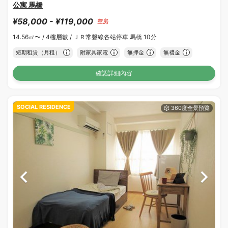
公寓 馬橋
¥58,000 - ¥119,000
空房
14.56㎡〜 /
4樓層數 /
ＪＲ常磐線各站停車 馬橋 10分
短期租賃（月租）
附家具家電
無押金
無禮金
確認詳細內容
SOCIAL RESIDENCE