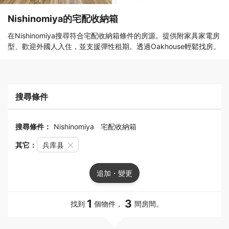
Nishinomiya的宅配收納箱
在Nishinomiya搜尋符合宅配收納箱條件的房源。提供附家具家電房
型、歡迎外國人入住，並支援彈性租期。透過Oakhouse輕鬆找房。
搜尋條件
搜尋條件：
Nishinomiya
宅配收納箱
其它：
兵库县
追加・變更
1
3
找到
個物件，
間房間。