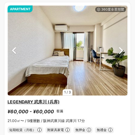
APARTMENT
1
/
3
LEGENDARY 武库川 (兵库)
¥60,000 - ¥60,000
客滿
21.00㎡〜 /
5樓層數 /
阪神武庫川線 武庫川 17分
短期租賃（月租）
附家具家電
無押金
無禮金