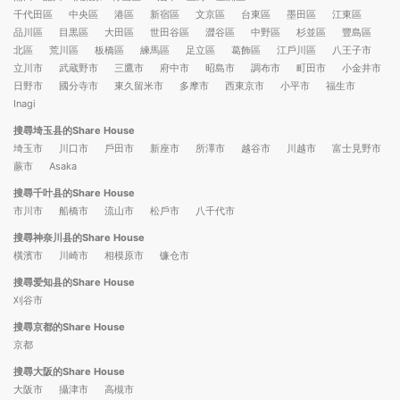
千代田區
中央區
港區
新宿區
文京區
台東區
墨田區
江東區
品川區
目黒區
大田區
世田谷區
澀谷區
中野區
杉並區
豐島區
北區
荒川區
板橋區
練馬區
足立區
葛飾區
江戶川區
八王子市
立川市
武蔵野市
三鷹市
府中市
昭島市
調布市
町田市
小金井市
日野市
國分寺市
東久留米市
多摩市
西東京市
小平市
福生市
Inagi
搜尋埼玉县的Share House
埼玉市
川口市
戶田市
新座市
所澤市
越谷市
川越市
富士見野市
蕨市
Asaka
搜尋千叶县的Share House
市川市
船橋市
流山市
松戶市
八千代市
搜尋神奈川县的Share House
橫濱市
川崎市
相模原市
镰仓市
搜尋爱知县的Share House
刈谷市
搜尋京都的Share House
京都
搜尋大阪的Share House
大阪市
攝津市
高槻市