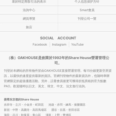
基於特定商取引法的表示
个人信息保护方针
洽詢中心
Smart會員
網頁導覽
刊登公司一覽
旅店
SOCIAL ACCOUNT
Facebook
Instagram
YouTube
（株）OAKHOUSE是創業於1992年的Share House營運管理公
司。
刊登於本網站的所有物件皆由OAKHOUSE直接營運管理。每15分鐘更新空房資
訊，以最快的速度提供最新的資訊。官網刊登物件的最新資訊外，也隨時舉辦
官網限定的超值優惠活動。另外，註冊會員後更可獲得折抵房租的官方點數
PAO。歡迎隨時以日文、英文、韓文、中文、法文進行洽詢。
搜尋东京都的Share House
吉祥寺・立川・小金井・町田區
池袋・赤羽・練馬・後樂園區
新宿・中野・高圓寺・高田馬場區
澀谷・目黒・世田谷區
蒲田・品川・秋葉原・青山區
淺草・上野・豊洲區