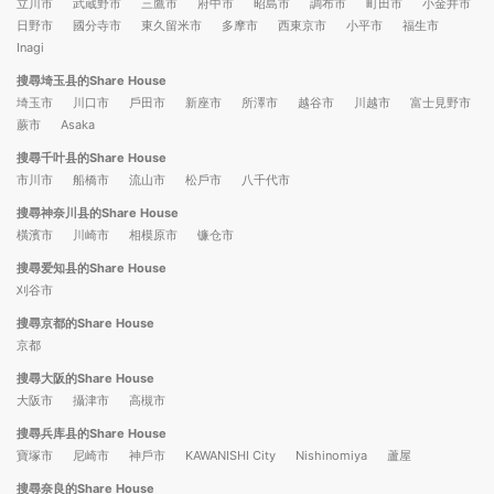
立川市
武蔵野市
三鷹市
府中市
昭島市
調布市
町田市
小金井市
日野市
國分寺市
東久留米市
多摩市
西東京市
小平市
福生市
Inagi
搜尋埼玉县的Share House
埼玉市
川口市
戶田市
新座市
所澤市
越谷市
川越市
富士見野市
蕨市
Asaka
搜尋千叶县的Share House
市川市
船橋市
流山市
松戶市
八千代市
搜尋神奈川县的Share House
橫濱市
川崎市
相模原市
镰仓市
搜尋爱知县的Share House
刈谷市
搜尋京都的Share House
京都
搜尋大阪的Share House
大阪市
攝津市
高槻市
搜尋兵库县的Share House
寶塚市
尼崎市
神戶市
KAWANISHI City
Nishinomiya
蘆屋
搜尋奈良的Share House