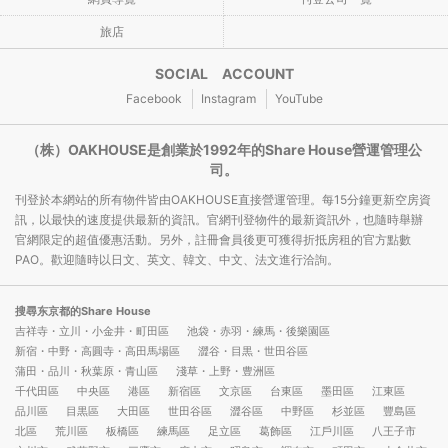
旅店
SOCIAL ACCOUNT
Facebook
Instagram
YouTube
（株）OAKHOUSE是創業於1992年的Share House營運管理公
司。
刊登於本網站的所有物件皆由OAKHOUSE直接營運管理。每15分鐘更新空房資
訊，以最快的速度提供最新的資訊。官網刊登物件的最新資訊外，也隨時舉辦
官網限定的超值優惠活動。另外，註冊會員後更可獲得折抵房租的官方點數
PAO。歡迎隨時以日文、英文、韓文、中文、法文進行洽詢。
搜尋东京都的Share House
吉祥寺・立川・小金井・町田區
池袋・赤羽・練馬・後樂園區
新宿・中野・高圓寺・高田馬場區
澀谷・目黒・世田谷區
蒲田・品川・秋葉原・青山區
淺草・上野・豊洲區
千代田區
中央區
港區
新宿區
文京區
台東區
墨田區
江東區
品川區
目黒區
大田區
世田谷區
澀谷區
中野區
杉並區
豐島區
北區
荒川區
板橋區
練馬區
足立區
葛飾區
江戶川區
八王子市