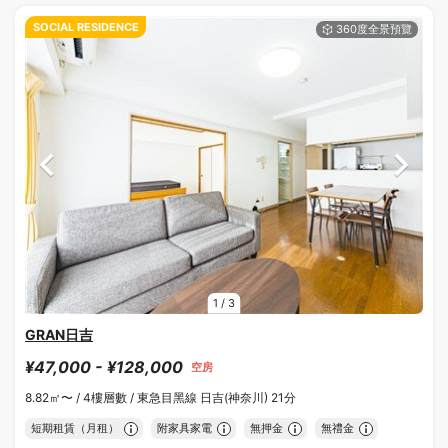
SOCIAL RESIDENCE
1
/
3
GRAN日吉
¥47,000 - ¥128,000
空房
8.82㎡〜 /
4樓層數 /
東急目黑線 日吉(神奈川) 21分
短期租賃（月租）
附家具家電
無押金
無禮金