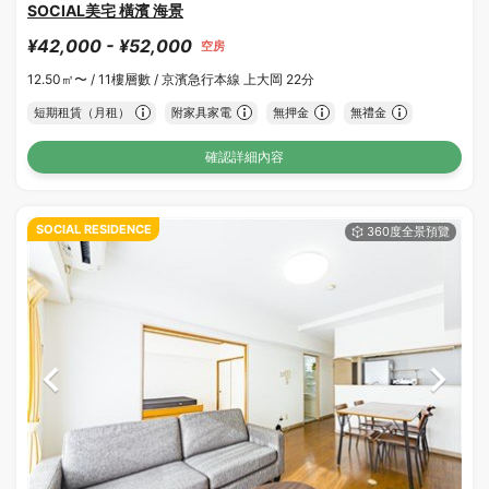
SOCIAL美宅 橫濱 海景
¥42,000 - ¥52,000
空房
12.50㎡〜 /
11樓層數 /
京濱急行本線 上大岡 22分
短期租賃（月租）
附家具家電
無押金
無禮金
確認詳細內容
SOCIAL RESIDENCE