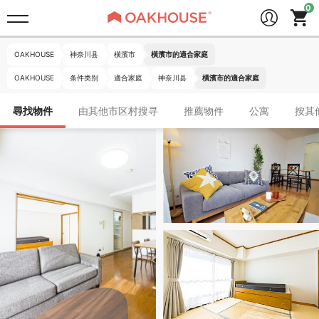
OAKHOUSE
神奈川县
橫濱市
橫濱市的適合家庭
OAKHOUSE
条件类别
適合家庭
神奈川县
橫濱市的適合家庭
尋找物件
由其他市区村搜寻
推薦物件
公寓
按其