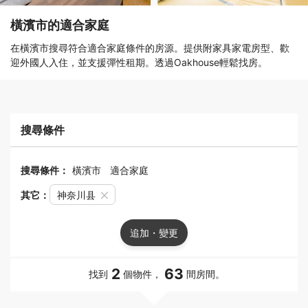
橫濱市的適合家庭
在橫濱市搜尋符合適合家庭條件的房源。提供附家具家電房型、歡
迎外國人入住，並支援彈性租期。透過Oakhouse輕鬆找房。
搜尋條件
搜尋條件：
橫濱市
適合家庭
其它：
神奈川县
追加・變更
2
63
找到
個物件，
間房間。