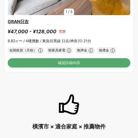
1
/
3
GRAN日吉
¥47,000 - ¥128,000
空房
8.82㎡〜 /
4樓層數 /
東急目黑線 日吉(神奈川) 21分
短期租賃（月租）
附家具家電
無押金
無禮金
確認詳細內容
橫濱市 × 適合家庭 × 推薦物件