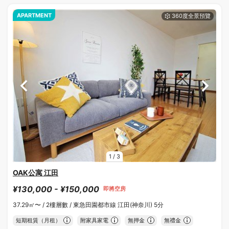
APARTMENT
1
/
3
OAK公寓 江田
¥130,000 - ¥150,000
即將空房
37.29㎡〜 /
2樓層數 /
東急田園都市線 江田(神奈川) 5分
短期租賃（月租）
附家具家電
無押金
無禮金