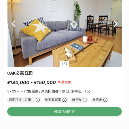
1
/
3
OAK公寓 江田
¥130,000 - ¥150,000
即將空房
37.29㎡〜 /
2樓層數 /
東急田園都市線 江田(神奈川) 5分
短期租賃（月租）
附家具家電
無押金
無禮金
確認詳細內容