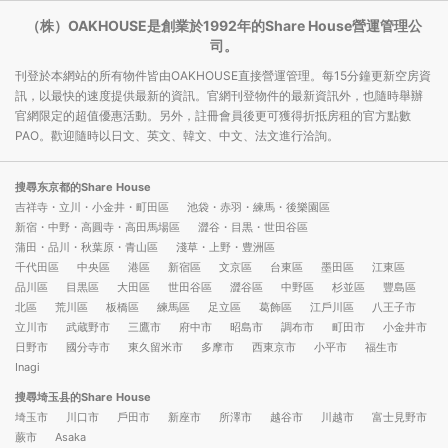
（株）OAKHOUSE是創業於1992年的Share House營運管理公
司。
刊登於本網站的所有物件皆由OAKHOUSE直接營運管理。每15分鐘更新空房資
訊，以最快的速度提供最新的資訊。官網刊登物件的最新資訊外，也隨時舉辦
官網限定的超值優惠活動。另外，註冊會員後更可獲得折抵房租的官方點數
PAO。歡迎隨時以日文、英文、韓文、中文、法文進行洽詢。
搜尋东京都的Share House
吉祥寺・立川・小金井・町田區
池袋・赤羽・練馬・後樂園區
新宿・中野・高圓寺・高田馬場區
澀谷・目黒・世田谷區
蒲田・品川・秋葉原・青山區
淺草・上野・豊洲區
千代田區
中央區
港區
新宿區
文京區
台東區
墨田區
江東區
品川區
目黒區
大田區
世田谷區
澀谷區
中野區
杉並區
豐島區
北區
荒川區
板橋區
練馬區
足立區
葛飾區
江戶川區
八王子市
立川市
武蔵野市
三鷹市
府中市
昭島市
調布市
町田市
小金井市
日野市
國分寺市
東久留米市
多摩市
西東京市
小平市
福生市
Inagi
搜尋埼玉县的Share House
埼玉市
川口市
戶田市
新座市
所澤市
越谷市
川越市
富士見野市
蕨市
Asaka