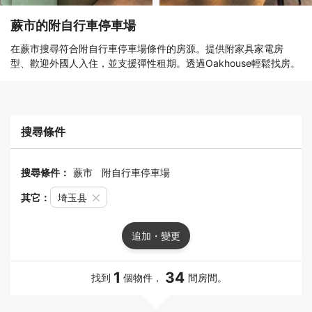
蕨市的附自行車停車場
在蕨市搜尋符合附自行車停車場條件的房源。提供附家具家電房
型、歡迎外國人入住，並支援彈性租期。透過Oakhouse輕鬆找房。
搜尋條件
搜尋條件：
蕨市
附自行車停車場
其它：
埼玉县
追加・變更
1
34
找到
個物件，
間房間。