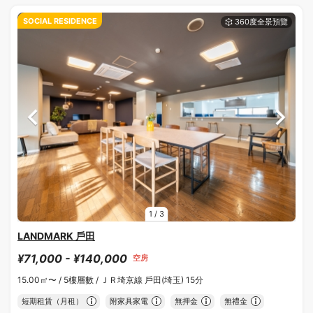
SOCIAL RESIDENCE
1
/
3
LANDMARK 戶田
¥71,000 - ¥140,000
空房
15.00㎡〜 /
5樓層數 /
ＪＲ埼京線 戶田(埼玉) 15分
短期租賃（月租）
附家具家電
無押金
無禮金