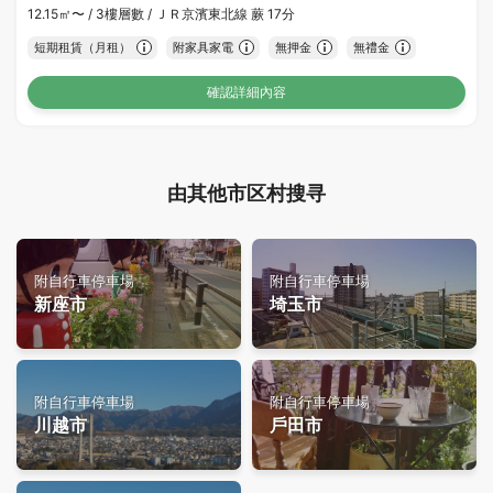
12.15㎡〜 /
3樓層數 /
ＪＲ京濱東北線 蕨 17分
短期租賃（月租）
附家具家電
無押金
無禮金
確認詳細內容
由其他市区村搜寻
附自行車停車場
附自行車停車場
新座市
埼玉市
附自行車停車場
附自行車停車場
川越市
戶田市