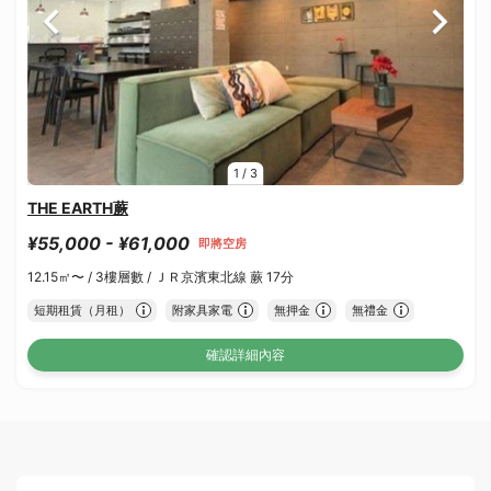
1
/
3
THE EARTH蕨
¥55,000 - ¥61,000
即將空房
12.15㎡〜 /
3樓層數 /
ＪＲ京濱東北線 蕨 17分
短期租賃（月租）
附家具家電
無押金
無禮金
確認詳細內容