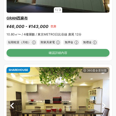
1
/
3
GRAN西麻布
¥46,000 - ¥143,000
空房
10.80㎡〜 /
4樓層數 /
東京METRO日比谷線 廣尾 12分
短期租賃（月租）
附家具家電
無押金
無禮金
確認詳細內容
SHAREHOUSE