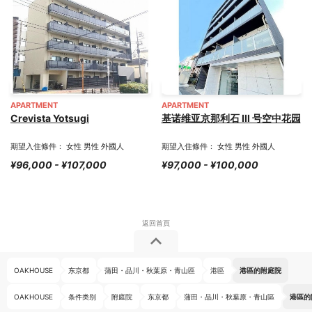
APARTMENT
APARTMENT
Crevista Yotsugi
基诺维亚京那利石 III 号空中花园
期望入住條件： 女性 男性 外國人
期望入住條件： 女性 男性 外國人
¥96,000 - ¥107,000
¥97,000 - ¥100,000
OAKHOUSE
东京都
蒲田・品川・秋葉原・青山區
港區
港區的附庭院
OAKHOUSE
条件类别
附庭院
东京都
蒲田・品川・秋葉原・青山區
港區的