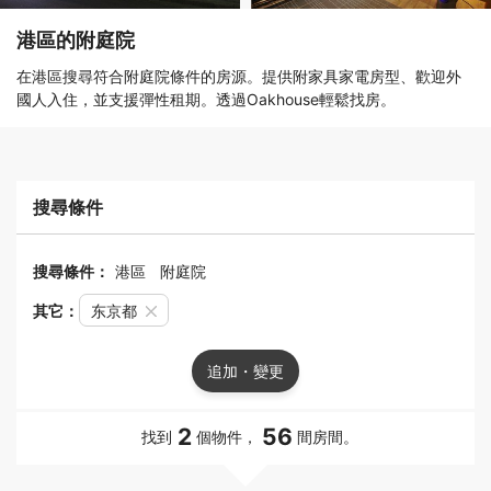
港區的附庭院
在港區搜尋符合附庭院條件的房源。提供附家具家電房型、歡迎外
國人入住，並支援彈性租期。透過Oakhouse輕鬆找房。
搜尋條件
搜尋條件：
港區
附庭院
其它：
东京都
追加・變更
2
56
找到
個物件，
間房間。