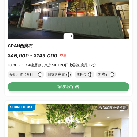
1
/
3
GRAN西麻布
¥46,000 - ¥143,000
空房
10.80㎡〜 /
4樓層數 /
東京METRO日比谷線 廣尾 12分
短期租賃（月租）
附家具家電
無押金
無禮金
確認詳細內容
SHAREHOUSE