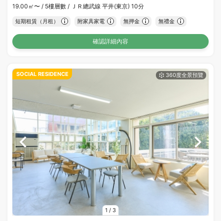
19.00㎡〜 /
5樓層數 /
ＪＲ總武線 平井(東京) 10分
短期租賃（月租）
附家具家電
無押金
無禮金
確認詳細內容
SOCIAL RESIDENCE
1
/
3