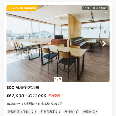
SOCIAL RESIDENCE
1
/
3
SOCIAL美宅 本八幡
¥62,000 - ¥111,000
即將空房
10.00㎡〜 /
8樓層數 /
京成本線 鬼越 2分
短期租賃（月租）
附家具家電
無押金
無禮金