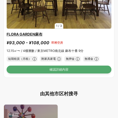
1
/
3
FLORA GARDEN麻布
¥93,000 - ¥108,000
即將空房
12.15㎡〜 /
4樓層數 /
東京METRO南北線 麻布十番 9分
短期租賃（月租）
附家具家電
無押金
無禮金
確認詳細內容
由其他市区村搜寻
附庭院