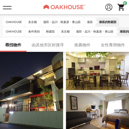
OAKHOUSE
东京都
蒲田・品川・秋葉原・青山區
港區
港區的附庭院
OAKHOUSE
条件类别
附庭院
东京都
蒲田・品川・秋葉原・青山區
港區的
尋找物件
由其他市区村搜寻
推薦物件
女性專用物件