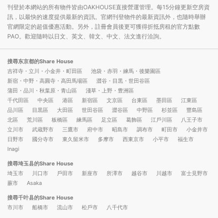
刊登於本網站的所有物件皆由OAKHOUSE直接營運管理。每15分鐘更新空房資
訊，以最快的速度提供最新的資訊。官網刊登物件的最新資訊外，也隨時舉辦
官網限定的超值優惠活動。另外，註冊會員後更可獲得折抵房租的官方點數
PAO。歡迎隨時以日文、英文、韓文、中文、法文進行洽詢。
搜尋东京都的Share House
吉祥寺・立川・小金井・町田區
池袋・赤羽・練馬・後樂園區
新宿・中野・高圓寺・高田馬場區
澀谷・目黒・世田谷區
蒲田・品川・秋葉原・青山區
淺草・上野・豊洲區
千代田區
中央區
港區
新宿區
文京區
台東區
墨田區
江東區
品川區
目黒區
大田區
世田谷區
澀谷區
中野區
杉並區
豐島區
北區
荒川區
板橋區
練馬區
足立區
葛飾區
江戶川區
八王子市
立川市
武蔵野市
三鷹市
府中市
昭島市
調布市
町田市
小金井市
日野市
國分寺市
東久留米市
多摩市
西東京市
小平市
福生市
Inagi
搜尋埼玉县的Share House
埼玉市
川口市
戶田市
新座市
所澤市
越谷市
川越市
富士見野市
蕨市
Asaka
搜尋千叶县的Share House
市川市
船橋市
流山市
松戶市
八千代市