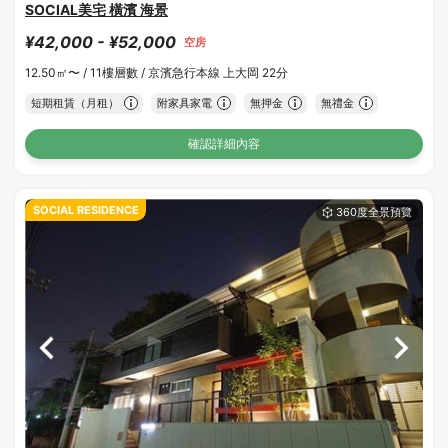
SOCIAL美宅 橫濱 海景
¥42,000 - ¥52,000
空房
12.50㎡〜 /
11樓層數 /
京濱急行本線 上大岡 22分
短期租賃（月租）
附家具家電
無押金
無禮金
確認詳細內容
SOCIAL RESIDENCE