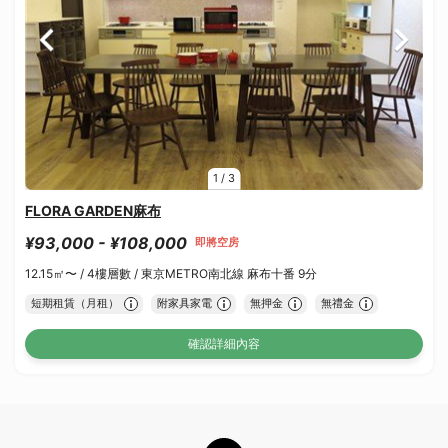
1
/
3
FLORA GARDEN麻布
¥93,000 - ¥108,000
即將空房
12.15㎡〜 /
4樓層數 /
東京METRO南北線 麻布十番 9分
短期租賃（月租）
附家具家電
無押金
無禮金
確認詳細內容