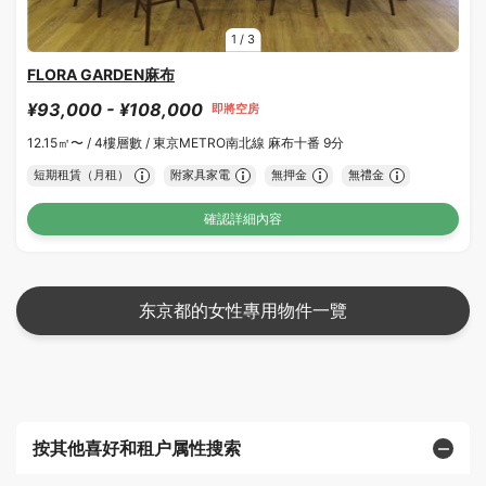
1
/
3
FLORA GARDEN麻布
¥93,000 - ¥108,000
即將空房
12.15㎡〜 /
4樓層數 /
東京METRO南北線 麻布十番 9分
短期租賃（月租）
附家具家電
無押金
無禮金
確認詳細內容
东京都的女性專用物件一覽
按其他喜好和租户属性搜索