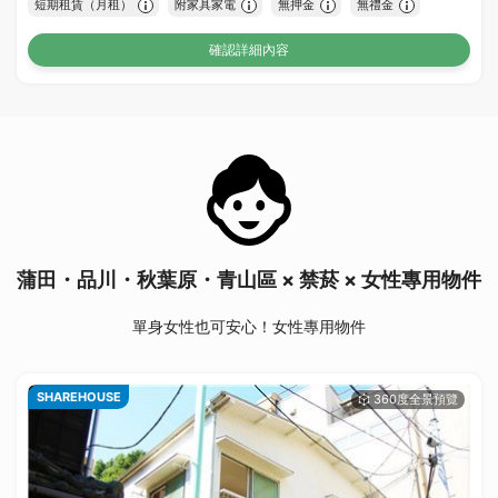
短期租賃（月租）
附家具家電
無押金
無禮金
確認詳細內容
蒲田・品川・秋葉原・青山區 × 禁菸 × 女性專用物件
單身女性也可安心！女性專用物件
SHAREHOUSE