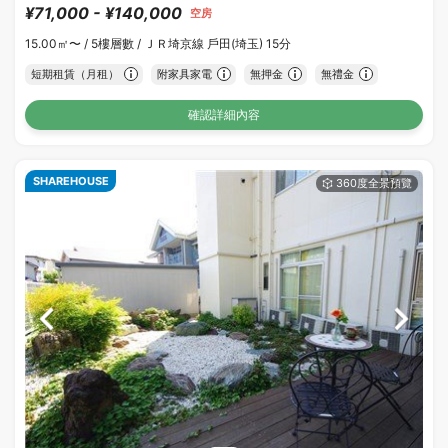
¥71,000 - ¥140,000
空房
15.00㎡〜 /
5樓層數 /
ＪＲ埼京線 戶田(埼玉) 15分
短期租賃（月租）
附家具家電
無押金
無禮金
確認詳細內容
SHAREHOUSE