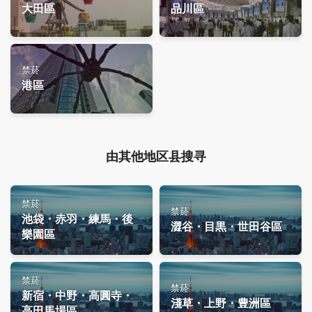
大田區
品川區
禁菸
港區
由其他地区县搜寻
禁菸
禁菸
池袋・赤羽・練馬・後
澀谷・目黒・世田谷區
樂園區
禁菸
禁菸
新宿・中野・高圓寺・
淺草・上野・豊洲區
高田馬場區