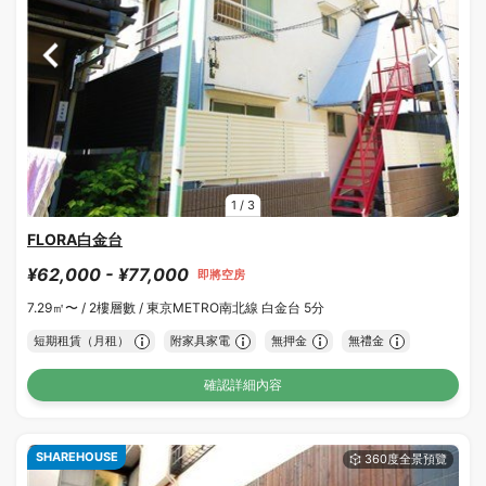
1
/
3
FLORA白金台
¥62,000 - ¥77,000
即將空房
7.29㎡〜 /
2樓層數 /
東京METRO南北線 白金台 5分
短期租賃（月租）
附家具家電
無押金
無禮金
確認詳細內容
SHAREHOUSE