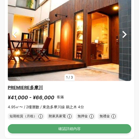
1
/
3
PREMIERE多摩川
¥41,000 - ¥66,000
客滿
4.95㎡〜 /
2樓層數 /
東急多摩川線 鵜之木 4分
短期租賃（月租）
附家具家電
無押金
無禮金
確認詳細內容