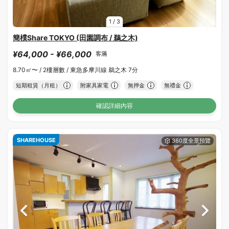
1
/
3
簡樸Share TOKYO (田園調布 / 鵜之木)
¥64,000 - ¥66,000
客滿
8.70㎡〜 /
2樓層數 /
東急多摩川線 鵜之木 7分
短期租賃（月租）
附家具家電
無押金
無禮金
確認詳細內容
SHAREHOUSE