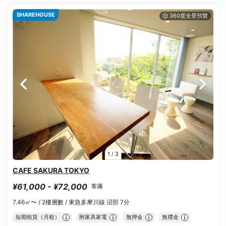
SHAREHOUSE
1
/
3
CAFE SAKURA TOKYO
¥61,000 - ¥72,000
客滿
7.46㎡〜 /
2樓層數 /
東急多摩川線 沼部 7分
短期租賃（月租）
附家具家電
無押金
無禮金