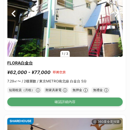
1
/
3
FLORA白金台
¥62,000 - ¥77,000
即將空房
7.29㎡〜 /
2樓層數 /
東京METRO南北線 白金台 5分
短期租賃（月租）
附家具家電
無押金
無禮金
確認詳細內容
SHAREHOUSE