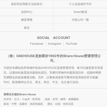
基於特定商取引法的表示
个人信息保护方针
洽詢中心
Smart會員
網頁導覽
刊登公司一覽
旅店
SOCIAL ACCOUNT
Facebook
Instagram
YouTube
（株）OAKHOUSE是創業於1992年的Share House營運管理公
司。
刊登於本網站的所有物件皆由OAKHOUSE直接營運管理。每15分鐘更新空房資
訊，以最快的速度提供最新的資訊。官網刊登物件的最新資訊外，也隨時舉辦
官網限定的超值優惠活動。另外，註冊會員後更可獲得折抵房租的官方點數
PAO。歡迎隨時以日文、英文、韓文、中文、法文進行洽詢。
搜尋东京都的Share House
吉祥寺・立川・小金井・町田區
池袋・赤羽・練馬・後樂園區
新宿・中野・高圓寺・高田馬場區
澀谷・目黒・世田谷區