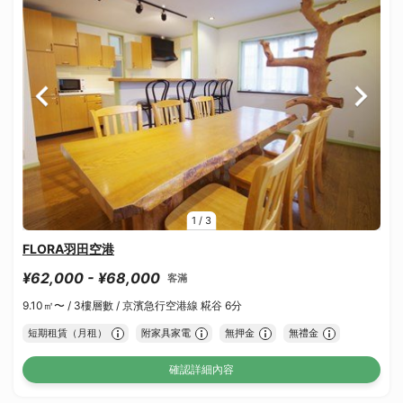
1
/
3
FLORA羽田空港
¥62,000 - ¥68,000
客滿
9.10㎡〜 /
3樓層數 /
京濱急行空港線 糀谷 6分
短期租賃（月租）
附家具家電
無押金
無禮金
確認詳細內容