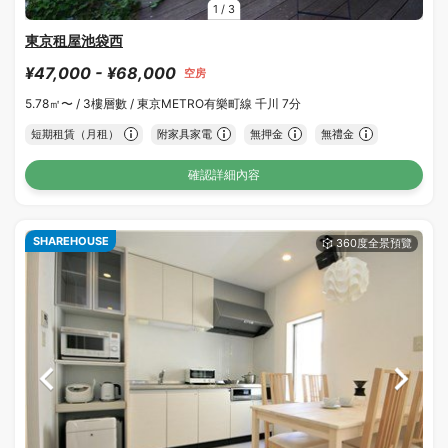
1
/
3
東京租屋池袋西
¥47,000 - ¥68,000
空房
5.78㎡〜 /
3樓層數 /
東京METRO有樂町線 千川 7分
短期租賃（月租）
附家具家電
無押金
無禮金
確認詳細內容
SHAREHOUSE