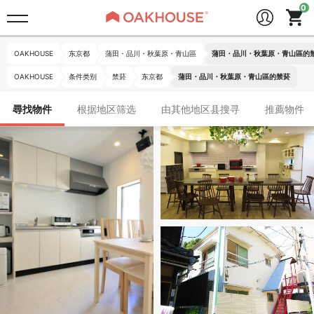
OAKHOUSE
东京都
蒲田・品川・秋葉原・青山區
蒲田・品川・秋葉原・青山區的
OAKHOUSE
条件类别
禁菸
东京都
蒲田・品川・秋葉原・青山區的禁菸
尋找物件
根据地区筛选
由其他地区县搜寻
推薦物件