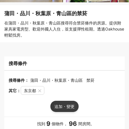
蒲田・品川・秋葉原・青山區的禁菸
在蒲田・品川・秋葉原・青山區搜尋符合禁菸條件的房源。提供附
家具家電房型、歡迎外國人入住，並支援彈性租期。透過Oakhouse
輕鬆找房。
搜尋條件
搜尋條件：
蒲田・品川・秋葉原・青山區
禁菸
其它：
东京都
追加・變更
9
96
找到
個物件，
間房間。