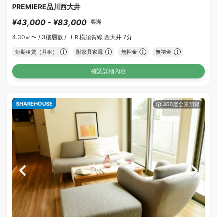
PREMIERE品川西大井
¥43,000 - ¥83,000
客滿
4.30㎡〜 /
3樓層數 /
ＪＲ横須賀線 西大井 7分
短期租賃（月租）
附家具家電
無押金
無禮金
確認詳細內容
SHAREHOUSE