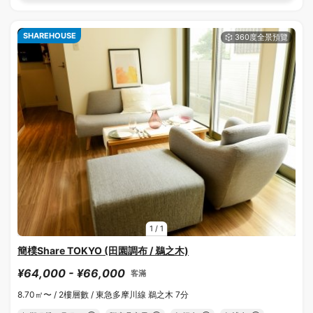
SHAREHOUSE
1
/
1
簡樸Share TOKYO (田園調布 / 鵜之木)
¥64,000 - ¥66,000
客滿
8.70㎡〜 /
2樓層數 /
東急多摩川線 鵜之木 7分