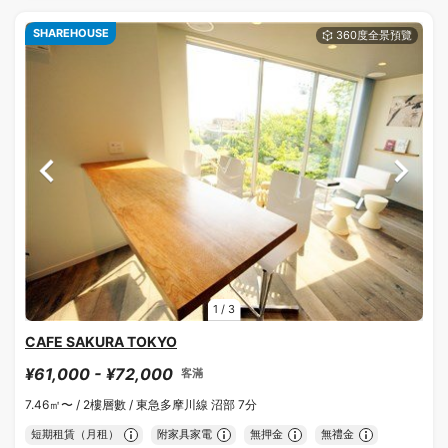
SHAREHOUSE
1
/
3
CAFE SAKURA TOKYO
¥61,000 - ¥72,000
客滿
7.46㎡〜 /
2樓層數 /
東急多摩川線 沼部 7分
短期租賃（月租）
附家具家電
無押金
無禮金