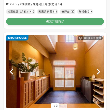
8.12㎡〜 /
2樓層數 /
東急池上線 旗之台 1分
短期租賃（月租）
附家具家電
無押金
無禮金
確認詳細內容
SHAREHOUSE
1
/
3