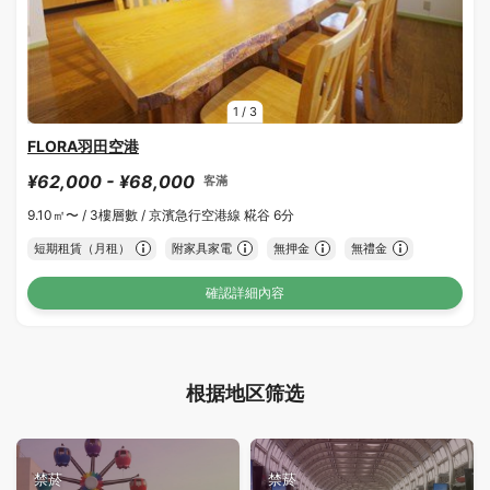
1
/
3
FLORA羽田空港
¥62,000 - ¥68,000
客滿
9.10㎡〜 /
3樓層數 /
京濱急行空港線 糀谷 6分
短期租賃（月租）
附家具家電
無押金
無禮金
確認詳細內容
根据地区筛选
禁菸
禁菸