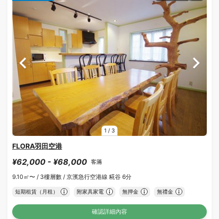
1
/
3
FLORA羽田空港
¥62,000 - ¥68,000
客滿
9.10㎡〜 /
3樓層數 /
京濱急行空港線 糀谷 6分
短期租賃（月租）
附家具家電
無押金
無禮金
確認詳細內容