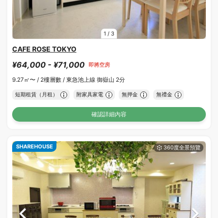
1
/
3
CAFE ROSE TOKYO
¥64,000 - ¥71,000
即將空房
9.27㎡〜 /
2樓層數 /
東急池上線 御嶽山 2分
短期租賃（月租）
附家具家電
無押金
無禮金
確認詳細內容
SHAREHOUSE