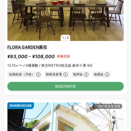
1
/
3
FLORA GARDEN麻布
¥93,000 - ¥108,000
即將空房
12.15㎡〜 /
4樓層數 /
東京METRO南北線 麻布十番 9分
短期租賃（月租）
附家具家電
無押金
無禮金
確認詳細內容
SHAREHOUSE