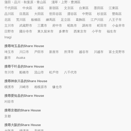
蒲田・品川・秋葉原・青山區
淺草・上野・豊洲區
千代田區
中央區
港區
新宿區
文京區
台東區
墨田區
江東區
品川區
目黒區
大田區
世田谷區
澀谷區
中野區
杉並區
豐島區
北區
荒川區
板橋區
練馬區
足立區
葛飾區
江戶川區
八王子市
立川市
武蔵野市
三鷹市
府中市
昭島市
調布市
町田市
小金井市
日野市
國分寺市
東久留米市
多摩市
西東京市
小平市
福生市
Inagi
搜尋埼玉县的Share House
埼玉市
川口市
戶田市
新座市
所澤市
越谷市
川越市
富士見野市
蕨市
Asaka
搜尋千叶县的Share House
市川市
船橋市
流山市
松戶市
八千代市
搜尋神奈川县的Share House
橫濱市
川崎市
相模原市
镰仓市
搜尋爱知县的Share House
刈谷市
搜尋京都的Share House
京都
搜尋大阪的Share House
大阪市
攝津市
高槻市