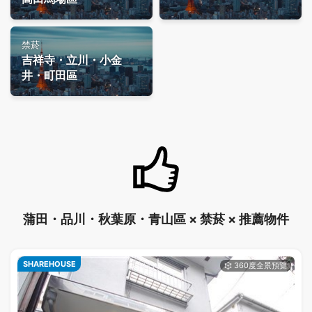
禁菸
吉祥寺・立川・小金
井・町田區
蒲田・品川・秋葉原・青山區 × 禁菸 × 推薦物件
SHAREHOUSE