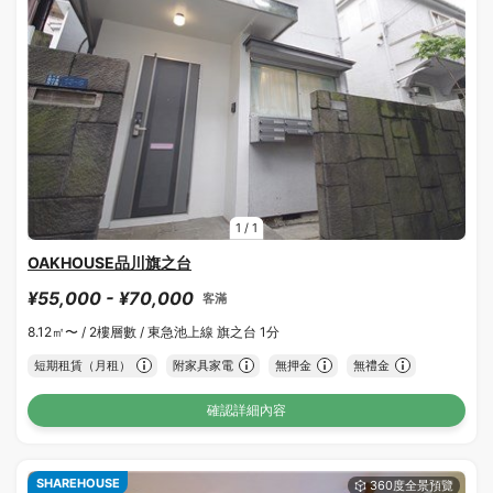
1
/
1
OAKHOUSE品川旗之台
¥55,000 - ¥70,000
客滿
8.12㎡〜 /
2樓層數 /
東急池上線 旗之台 1分
短期租賃（月租）
附家具家電
無押金
無禮金
確認詳細內容
SHAREHOUSE