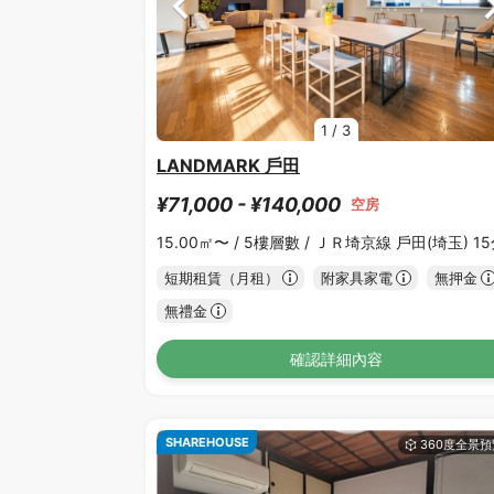
1
/
3
LANDMARK 戶田
¥71,000 - ¥140,000
空房
15.00㎡〜 /
5樓層數 /
ＪＲ埼京線 戶田(埼玉) 1
短期租賃（月租）
附家具家電
無押金
無禮金
確認詳細內容
SHAREHOUSE