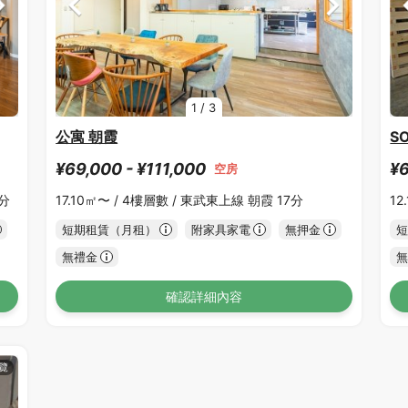
1
/
3
公寓 朝霞
S
¥69,000 - ¥111,000
¥6
空房
5分
17.10㎡〜 /
4樓層數 /
東武東上線 朝霞 17分
12
短期租賃（月租）
附家具家電
無押金
短
無禮金
無
確認詳細內容