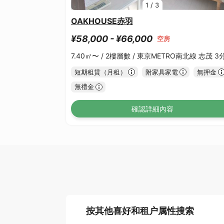
1
/
3
OAKHOUSE赤羽
¥58,000 - ¥66,000
空房
7.40㎡〜 /
2樓層數 /
東京METRO南北線 志茂 3
短期租賃（月租）
附家具家電
無押金
無禮金
確認詳細內容
按其他喜好和租户属性搜索