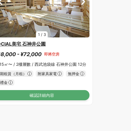
1
/
3
OCIAL美宅 石神井公園
8,000 - ¥72,000
即將空房
.15㎡〜 /
2樓層數 /
西武池袋線 石神井公園 12分
期租賃（月租）
附家具家電
無押金
禮金
確認詳細內容