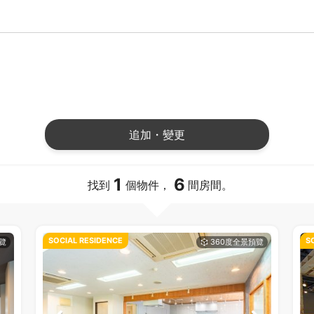
追加・變更
1
6
找到
個物件，
間房間。
SOCIAL RESIDENCE
S