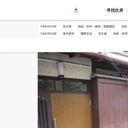
寻找住房
OAKHOUSE
东京都
池袋・赤羽・練馬・後樂園區
北區
OAKHOUSE
条件类别
國際交流
东京都
池袋・赤羽