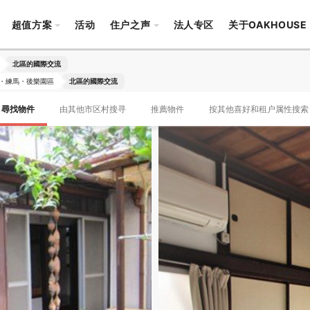
超值方案
活动
住户之声
法人专区
关于OAKHOUSE
北區的國際交流
・練馬・後樂園區
北區的國際交流
尋找物件
由其他市区村搜寻
推薦物件
按其他喜好和租户属性搜索