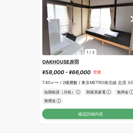
1
/
3
OAKHOUSE赤羽
¥58,000 - ¥66,000
空房
7.40㎡〜 /
2樓層數 /
東京METRO南北線 志茂 3
短期租賃（月租）
附家具家電
無押金
無禮金
確認詳細內容