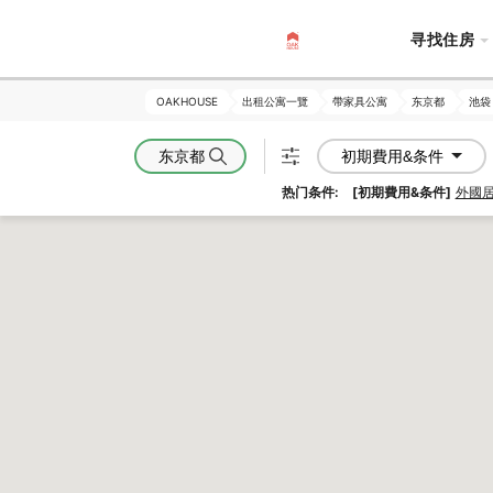
寻找住房
OAKHOUSE
OAKHOUSE
出租公寓一覽
出租公寓一覽
帶家具公寓
帶家具公寓
东京都
东京都
池袋
池袋
东京都
初期費用&条件
热门条件:
[初期費用&条件]
外國