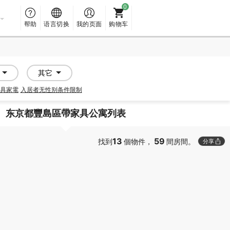
帮助
语言切换
我的页面
购物车
其它
具家電
入居者无性别条件限制
东京都豐島區帶家具公寓列表
13
59
找到
個物件，
間房間。
分享
PROMOTED
PROMOTED
SOCIAL RESIDENCE