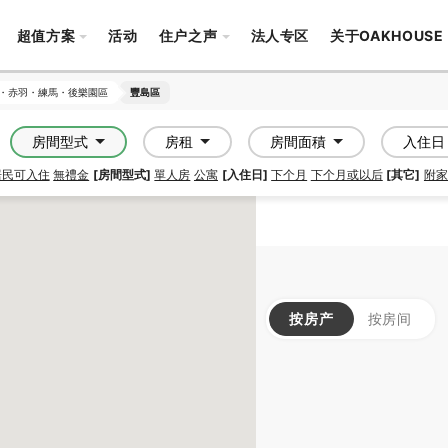
超值方案
活动
住户之声
法人专区
关于OAKHOUSE
・赤羽・練馬・後樂園區
・赤羽・練馬・後樂園區
豐島區
豐島區
房間型式
房租
房間面積
入住日
居民可入住
無禮金
[房間型式]
單人房
公寓
[入住日]
下个月
下个月或以后
[其它]
附家
按房产
按房间
SOCIAL RESIDENCE