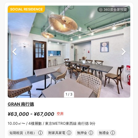
SOCIAL RESIDENCE
1
/
3
GRAN 南行德
¥63,000 - ¥67,000
空房
10.00㎡〜 /
4樓層數 /
東京METRO東西線 南行德 9分
短期租賃（月租）
附家具家電
無押金
無禮金