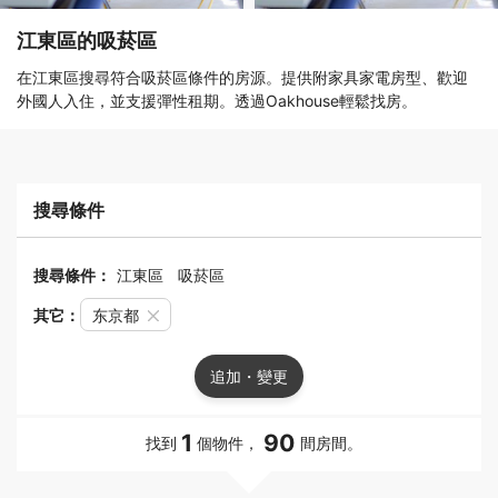
江東區的吸菸區
在江東區搜尋符合吸菸區條件的房源。提供附家具家電房型、歡迎
外國人入住，並支援彈性租期。透過Oakhouse輕鬆找房。
搜尋條件
搜尋條件：
江東區
吸菸區
其它：
东京都
追加・變更
1
90
找到
個物件，
間房間。