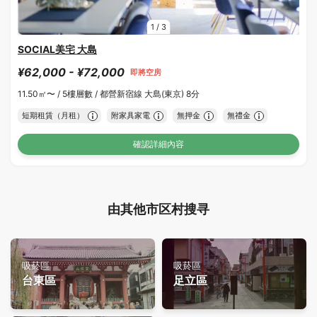
1
/
3
SOCIAL美宅 大島
¥62,000 - ¥72,000
即將空房
11.50㎡〜 /
5樓層數 /
都營新宿線 大島(東京) 8分
短期租賃（月租）
附家具家電
無押金
無禮金
確認詳細內容
由其他市区村搜寻
吸菸區
吸菸區
台東區
足立區