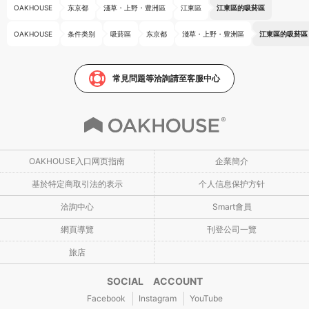
OAKHOUSE
东京都
淺草・上野・豊洲區
江東區
江東區的吸菸區
OAKHOUSE
条件类别
吸菸區
东京都
淺草・上野・豊洲區
江東區的吸菸區
常見問題等洽詢請至客服中心
OAKHOUSE入口网页指南
企業簡介
基於特定商取引法的表示
个人信息保护方针
洽詢中心
Smart會員
網頁導覽
刊登公司一覽
旅店
SOCIAL ACCOUNT
Facebook
Instagram
YouTube