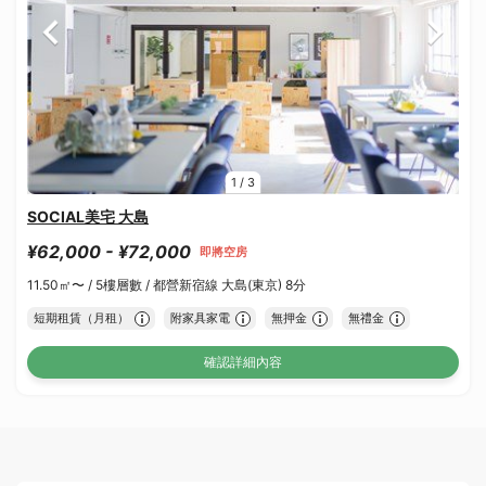
1
/
3
SOCIAL美宅 大島
¥62,000 - ¥72,000
即將空房
11.50㎡〜 /
5樓層數 /
都營新宿線 大島(東京) 8分
短期租賃（月租）
附家具家電
無押金
無禮金
確認詳細內容