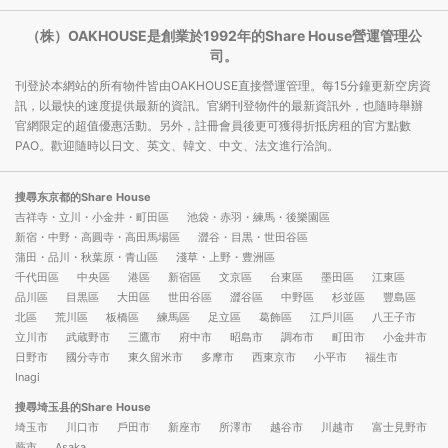
（株）OAKHOUSE是創業於1992年的Share House營運管理公
司。
刊登於本網站的所有物件皆由OAKHOUSE直接營運管理。每15分鐘更新空房資
訊，以最快的速度提供最新的資訊。官網刊登物件的最新資訊外，也隨時舉辦
官網限定的超值優惠活動。另外，註冊會員後更可獲得折抵房租的官方點數
PAO。歡迎隨時以日文、英文、韓文、中文、法文進行洽詢。
搜尋东京都的Share House
吉祥寺・立川・小金井・町田區
池袋・赤羽・練馬・後樂園區
新宿・中野・高圓寺・高田馬場區
澀谷・目黒・世田谷區
蒲田・品川・秋葉原・青山區
淺草・上野・豊洲區
千代田區
中央區
港區
新宿區
文京區
台東區
墨田區
江東區
品川區
目黒區
大田區
世田谷區
澀谷區
中野區
杉並區
豐島區
北區
荒川區
板橋區
練馬區
足立區
葛飾區
江戶川區
八王子市
立川市
武蔵野市
三鷹市
府中市
昭島市
調布市
町田市
小金井市
日野市
國分寺市
東久留米市
多摩市
西東京市
小平市
福生市
Inagi
搜尋埼玉县的Share House
埼玉市
川口市
戶田市
新座市
所澤市
越谷市
川越市
富士見野市
蕨市
Asaka