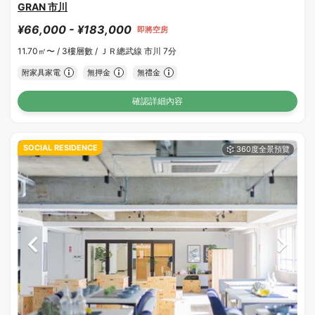
GRAN 市川
¥66,000 - ¥183,000
即將空房
11.70㎡〜 /
3樓層數 /
ＪＲ總武線 市川 7分
附家具家電
無押金
無禮金
確認詳細內容
SOCIAL RESIDENCE