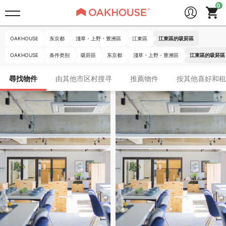
OAKHOUSE
东京都
淺草・上野・豊洲區
江東區
江東區的吸菸區
OAKHOUSE
条件类别
吸菸區
东京都
淺草・上野・豊洲區
江東區的吸菸區
尋找物件
由其他市区村搜寻
推薦物件
按其他喜好和租