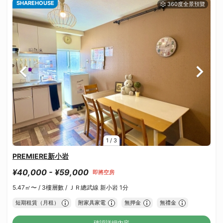
SHAREHOUSE
1
/
3
PREMIERE新小岩
¥40,000 - ¥59,000
即將空房
5.47㎡〜 /
3樓層數 /
ＪＲ總武線 新小岩 1分
短期租賃（月租）
附家具家電
無押金
無禮金
確認詳細內容