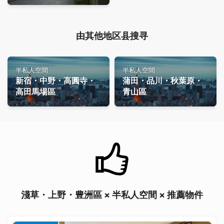
由其他地区县搜寻
半私人空間
半私人空間
新宿・中野・高圓寺・
蒲田・品川・秋葉原・
高田馬場區
青山區
淺草・上野・豊洲區 × 半私人空間 × 推薦物件