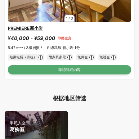
1
/
3
PREMIERE新小岩
¥40,000 - ¥59,000
即將空房
5.47㎡〜 /
3樓層數 /
ＪＲ總武線 新小岩 1分
短期租賃（月租）
附家具家電
無押金
無禮金
確認詳細內容
根据地区筛选
半私人空間
葛飾區