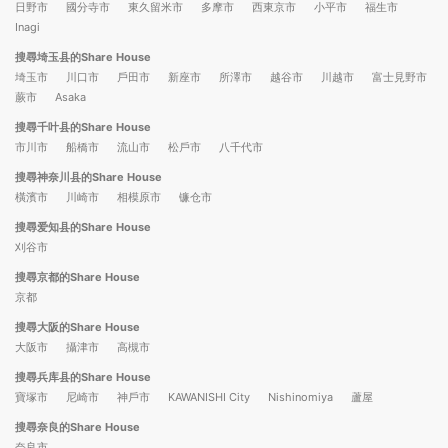
日野市
國分寺市
東久留米市
多摩市
西東京市
小平市
福生市
Inagi
搜尋埼玉县的Share House
埼玉市
川口市
戶田市
新座市
所澤市
越谷市
川越市
富士見野市
蕨市
Asaka
搜尋千叶县的Share House
市川市
船橋市
流山市
松戶市
八千代市
搜尋神奈川县的Share House
橫濱市
川崎市
相模原市
镰仓市
搜尋爱知县的Share House
刈谷市
搜尋京都的Share House
京都
搜尋大阪的Share House
大阪市
攝津市
高槻市
搜尋兵库县的Share House
寶塚市
尼崎市
神戶市
KAWANISHI City
Nishinomiya
蘆屋
搜尋奈良的Share House
奈良市