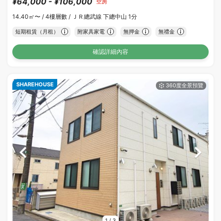
¥64,000 - ¥106,000
空房
14.40㎡〜 /
4樓層數 /
ＪＲ總武線 下總中山 1分
短期租賃（月租）
附家具家電
無押金
無禮金
確認詳細內容
SHAREHOUSE
1
/
3