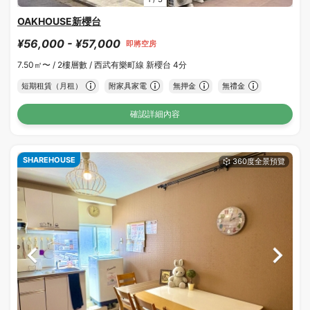
OAKHOUSE新櫻台
¥56,000 - ¥57,000
即將空房
7.50㎡〜 /
2樓層數 /
西武有樂町線 新櫻台 4分
短期租賃（月租）
附家具家電
無押金
無禮金
確認詳細內容
SHAREHOUSE