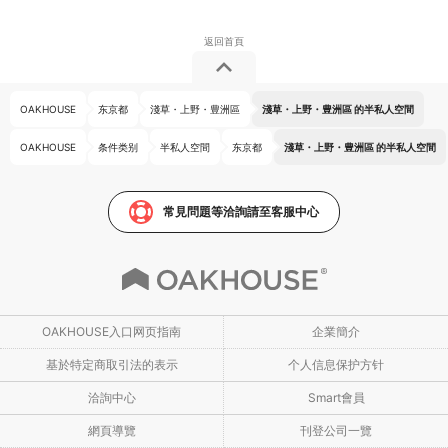
OAKHOUSE
东京都
淺草・上野・豊洲區
淺草・上野・豊洲區 的半私人空間
OAKHOUSE
条件类别
半私人空間
东京都
淺草・上野・豊洲區 的半私人空間
常見問題等洽詢請至客服中心
OAKHOUSE入口网页指南
企業簡介
基於特定商取引法的表示
个人信息保护方针
洽詢中心
Smart會員
網頁導覽
刊登公司一覽