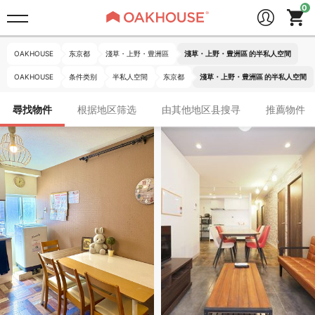
OAKHOUSE
东京都
淺草・上野・豊洲區
淺草・上野・豊洲區 的半私人空間
OAKHOUSE
条件类别
半私人空間
东京都
淺草・上野・豊洲區 的半私人空間
尋找物件
根据地区筛选
由其他地区县搜寻
推薦物件