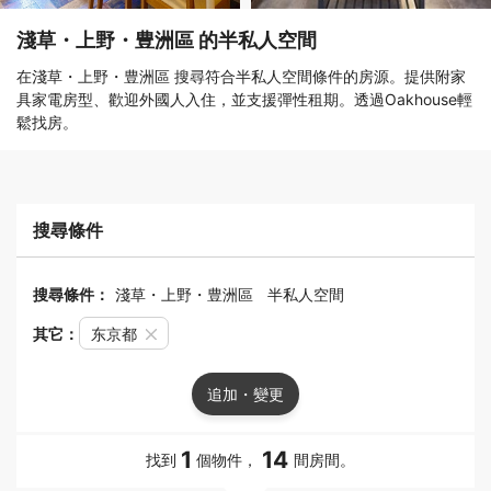
淺草・上野・豊洲區 的半私人空間
在淺草・上野・豊洲區 搜尋符合半私人空間條件的房源。提供附家
具家電房型、歡迎外國人入住，並支援彈性租期。透過Oakhouse輕
鬆找房。
搜尋條件
搜尋條件：
淺草・上野・豊洲區
半私人空間
其它：
东京都
追加・變更
1
14
找到
個物件，
間房間。