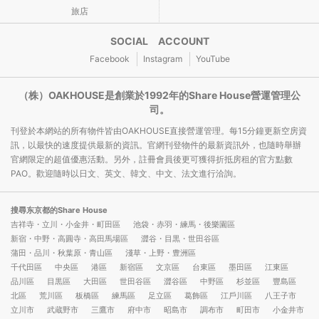
旅店
SOCIAL ACCOUNT
Facebook
Instagram
YouTube
（株）OAKHOUSE是創業於1992年的Share House營運管理公
司。
刊登於本網站的所有物件皆由OAKHOUSE直接營運管理。每15分鐘更新空房資
訊，以最快的速度提供最新的資訊。官網刊登物件的最新資訊外，也隨時舉辦
官網限定的超值優惠活動。另外，註冊會員後更可獲得折抵房租的官方點數
PAO。歡迎隨時以日文、英文、韓文、中文、法文進行洽詢。
搜尋东京都的Share House
吉祥寺・立川・小金井・町田區
池袋・赤羽・練馬・後樂園區
新宿・中野・高圓寺・高田馬場區
澀谷・目黒・世田谷區
蒲田・品川・秋葉原・青山區
淺草・上野・豊洲區
千代田區
中央區
港區
新宿區
文京區
台東區
墨田區
江東區
品川區
目黒區
大田區
世田谷區
澀谷區
中野區
杉並區
豐島區
北區
荒川區
板橋區
練馬區
足立區
葛飾區
江戶川區
八王子市
立川市
武蔵野市
三鷹市
府中市
昭島市
調布市
町田市
小金井市