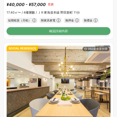
¥40,000 - ¥57,000
空房
17.40㎡〜 /
4樓層數 /
ＪＲ東海道本線 野田新町 11分
短期租賃（月租）
附家具家電
無押金
無禮金
確認詳細內容
SOCIAL RESIDENCE