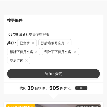
搜尋條件
08/08 最新社交美宅空房表
其它：
已空房
預計這個月空房
預計下個月空房
預計下下個月空房
空房咨询
追加・變更
39
505
找到
個物件，
間房間。
分享
SOCIAL RESIDENCE