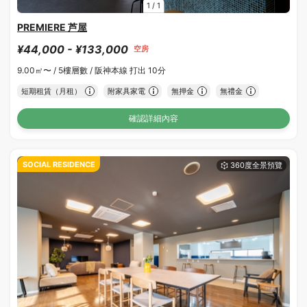
1
/
1
PREMIERE 芦屋
¥44,000 - ¥133,000
空房
9.00㎡〜 /
5樓層數 /
阪神本線 打出 10分
短期租賃（月租）
附家具家電
無押金
無禮金
確認詳細內容
SOCIAL RESIDENCE