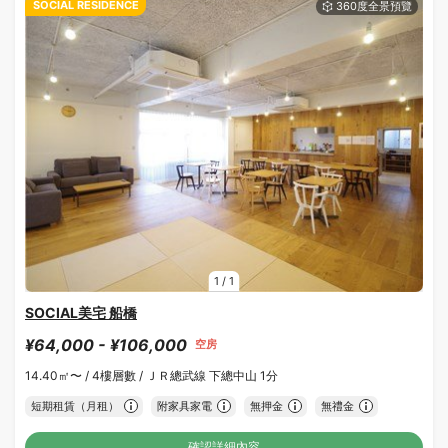
SOCIAL RESIDENCE
1
/
1
SOCIAL美宅 船橋
¥64,000 - ¥106,000
空房
14.40㎡〜 /
4樓層數 /
ＪＲ總武線 下總中山 1分
短期租賃（月租）
附家具家電
無押金
無禮金
確認詳細內容