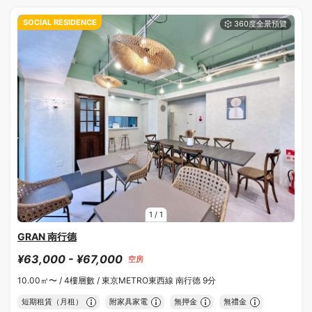
SOCIAL RESIDENCE
1
/
1
GRAN 南行德
¥63,000 - ¥67,000
空房
10.00㎡〜 /
4樓層數 /
東京METRO東西線 南行德 9分
短期租賃（月租）
附家具家電
無押金
無禮金