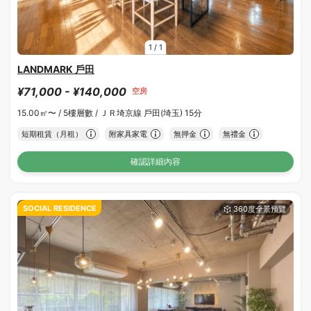
1
/
1
LANDMARK 戶田
¥71,000 - ¥140,000
空房
15.00㎡〜 /
5樓層數 /
ＪＲ埼京線 戶田(埼玉) 15分
短期租賃（月租）
附家具家電
無押金
無禮金
確認詳細內容
SOCIAL RESIDENCE