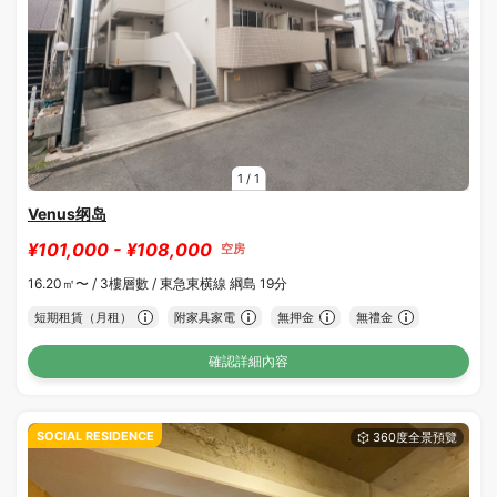
1
/
1
Venus纲岛
¥101,000 - ¥108,000
空房
16.20㎡〜 /
3樓層數 /
東急東横線 綱島 19分
短期租賃（月租）
附家具家電
無押金
無禮金
確認詳細內容
SOCIAL RESIDENCE