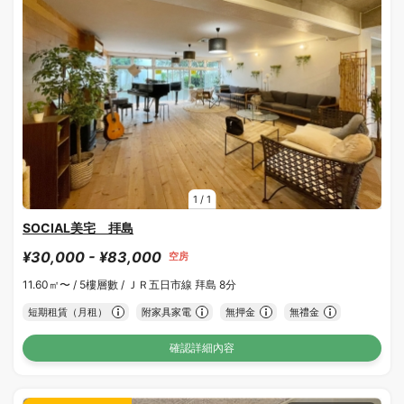
1
/
1
SOCIAL美宅 拝島
¥30,000 - ¥83,000
空房
11.60㎡〜 /
5樓層數 /
ＪＲ五日市線 拜島 8分
短期租賃（月租）
附家具家電
無押金
無禮金
確認詳細內容