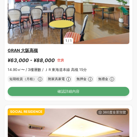
1
/
1
GRAN 大阪高槻
¥63,000 - ¥88,000
空房
14.90㎡〜 /
3樓層數 /
ＪＲ東海道本線 高槻 15分
短期租賃（月租）
附家具家電
無押金
無禮金
確認詳細內容
SOCIAL RESIDENCE