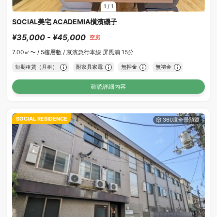
1
/
1
SOCIAL美宅 ACADEMIA橫濱磯子
¥35,000 - ¥45,000
空房
7.00㎡〜 /
5樓層數 /
京濱急行本線 屏風浦 15分
短期租賃（月租）
附家具家電
無押金
無禮金
確認詳細內容
SOCIAL RESIDENCE