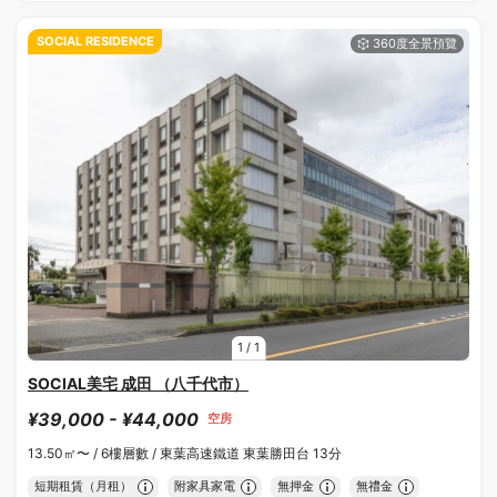
SOCIAL RESIDENCE
1
/
1
SOCIAL美宅 成田 （八千代市）
¥39,000 - ¥44,000
空房
13.50㎡〜 /
6樓層數 /
東葉高速鐵道 東葉勝田台 13分
短期租賃（月租）
附家具家電
無押金
無禮金