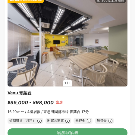
1
/
1
Venu 青葉台
¥95,000 - ¥98,000
空房
16.20㎡〜 /
4樓層數 /
東急田園都市線 青葉台 17分
短期租賃（月租）
附家具家電
無押金
無禮金
確認詳細內容