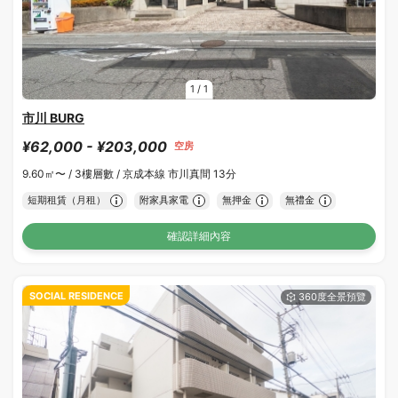
1
/
1
市川 BURG
¥62,000 - ¥203,000
空房
9.60㎡〜 /
3樓層數 /
京成本線 市川真間 13分
短期租賃（月租）
附家具家電
無押金
無禮金
確認詳細內容
SOCIAL RESIDENCE