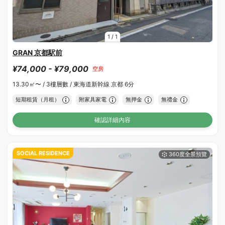
1
/
1
GRAN 京都駅前
¥74,000 - ¥79,000
空房
13.30㎡〜 /
3樓層數 /
東海道新幹線 京都 6分
短期租賃（月租）
附家具家電
無押金
無禮金
確認詳細內容
SOCIAL RESIDENCE