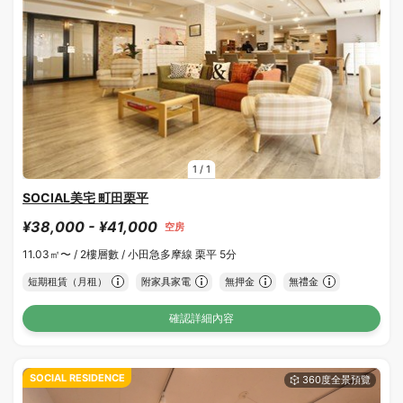
1
/
1
SOCIAL美宅 町田栗平
¥38,000 - ¥41,000
空房
11.03㎡〜 /
2樓層數 /
小田急多摩線 栗平 5分
短期租賃（月租）
附家具家電
無押金
無禮金
確認詳細內容
SOCIAL RESIDENCE