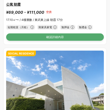
公寓 朝霞
¥69,000 - ¥111,000
空房
17.10㎡〜 /
4樓層數 /
東武東上線 朝霞 17分
短期租賃（月租）
附家具家電
無押金
無禮金
確認詳細內容
SOCIAL RESIDENCE