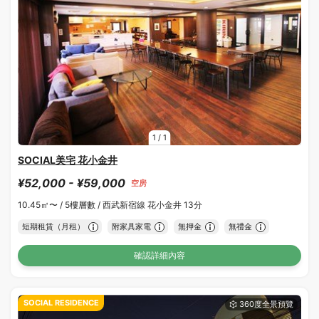
1
/
1
SOCIAL美宅 花小金井
¥52,000 - ¥59,000
空房
10.45㎡〜 /
5樓層數 /
西武新宿線 花小金井 13分
短期租賃（月租）
附家具家電
無押金
無禮金
確認詳細內容
SOCIAL RESIDENCE