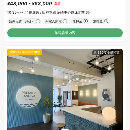
¥48,000 - ¥63,000
空房
10.36㎡〜 /
4樓層數 /
阪神本線 尼崎中心遊泳池前 6分
短期租賃（月租）
附家具家電
無押金
無禮金
確認詳細內容
SOCIAL RESIDENCE