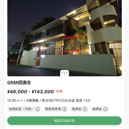
1
/
1
GRAN西麻布
¥46,000 - ¥143,000
空房
10.80㎡〜 /
4樓層數 /
東京METRO日比谷線 廣尾 12分
短期租賃（月租）
附家具家電
無押金
無禮金
確認詳細內容