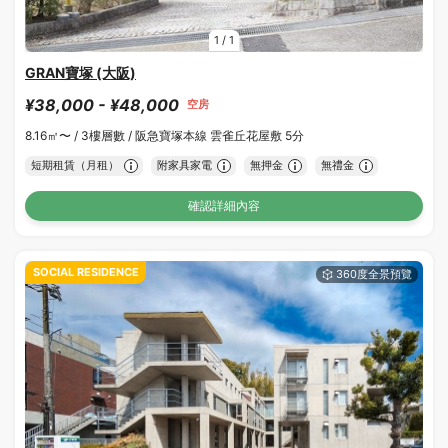
1
/
1
GRAN寶塚 (大阪)
¥38,000 - ¥48,000
空房
8.16㎡〜 /
3樓層數 /
阪急寶塚本線 雲雀丘花屋敷 5分
短期租賃（月租）
附家具家電
無押金
無禮金
確認詳細內容
SOCIAL RESIDENCE