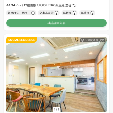
44.34㎡〜 /
12樓層數 /
東京METRO銀座線 澀谷 7分
短期租賃（月租）
附家具家電
無押金
無禮金
確認詳細內容
SOCIAL RESIDENCE
1
/
1