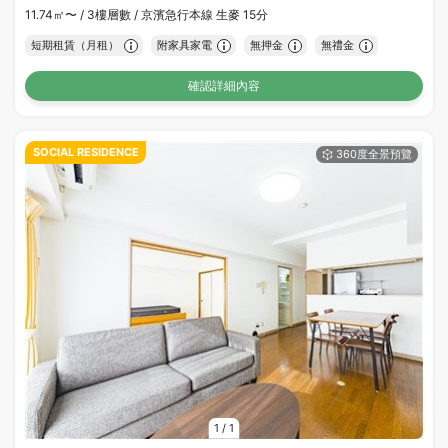
11.74㎡〜 /
3樓層數 /
京濱急行本線 生麥 15分
短期租賃（月租）
附家具家電
無押金
無禮金
確認詳細內容
SOCIAL RESIDENCE
1
/
1