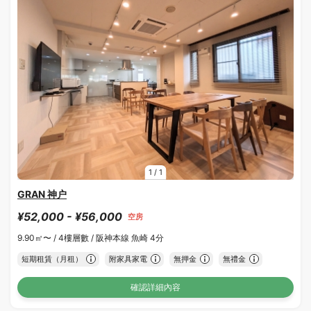
1
/
1
GRAN 神户
¥52,000 - ¥56,000
空房
9.90㎡〜 /
4樓層數 /
阪神本線 魚崎 4分
短期租賃（月租）
附家具家電
無押金
無禮金
確認詳細內容