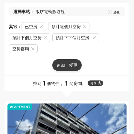
選擇車站：
阪堺電軌阪堺線
改变
其它：
已空房
預計這個月空房
預計下個月空房
預計下下個月空房
空房咨询
追加・變更
1
1
找到
個物件，
間房間。
分享
APARTMENT