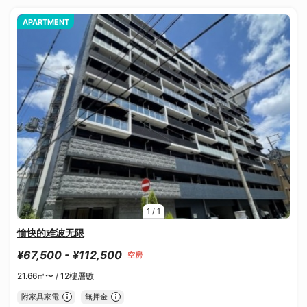
APARTMENT
1
/
1
愉快的难波无限
¥67,500 - ¥112,500
空房
21.66㎡〜 /
12樓層數
附家具家電
無押金