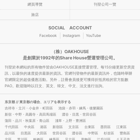
網頁導覽
刊登公司一覽
旅店
SOCIAL ACCOUNT
Facebook
Instagram
YouTube
（株）OAKHOUSE
是創業於1992年的Share House營運管理公司。
刊登於本網站的所有物件皆由OAKHOUSE直接營運管理。每15分鐘更新空房資
訊，以最快的速度提供最新的資訊。官網刊登物件的最新資訊外，也隨時舉辦
官網限定的超值優惠活動。另外，註冊會員後更可獲得折抵房租的官方點數
PAO。歡迎隨時以日文、英文、韓文、中文、法文進行洽詢。
东京都
// 東京都の場合、エリアを表示する
吉祥寺・立川・小金井・町田區
池袋・赤羽・練馬・後樂園區
新宿・中野・高圓寺・高田馬場區
澀谷・目黒・世田谷區
蒲田・品川・秋葉原・青山區
淺草・上野・豊洲區
千代田區
中央區
港區
新宿區
文京區
台東區
墨田區
江東區
品川區
目黒區
大田區
世田谷區
澀谷區
中野區
杉並區
豐島區
北區
荒川區
板橋區
練馬區
足立區
葛飾區
江戶川區
八王子市