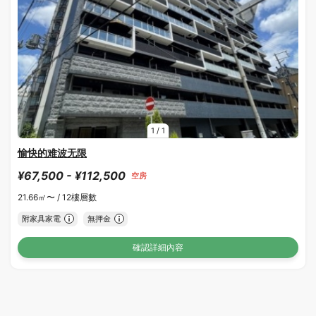
1
/
1
愉快的难波无限
¥67,500 - ¥112,500
空房
21.66㎡〜 /
12樓層數
附家具家電
無押金
確認詳細內容