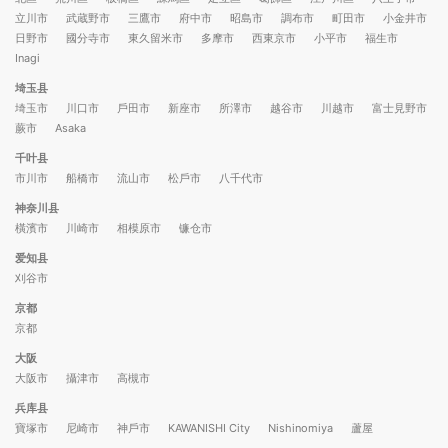
立川市
武蔵野市
三鷹市
府中市
昭島市
調布市
町田市
小金井市
日野市
國分寺市
東久留米市
多摩市
西東京市
小平市
福生市
Inagi
埼玉县
埼玉市
川口市
戶田市
新座市
所澤市
越谷市
川越市
富士見野市
蕨市
Asaka
千叶县
市川市
船橋市
流山市
松戶市
八千代市
神奈川县
橫濱市
川崎市
相模原市
镰仓市
爱知县
刈谷市
京都
京都
大阪
大阪市
攝津市
高槻市
兵库县
寶塚市
尼崎市
神戶市
KAWANISHI City
Nishinomiya
蘆屋