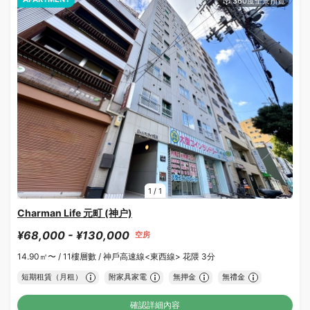
1
/
1
Charman Life 元町 (神户)
¥68,000 - ¥130,000
空房
14.90㎡〜 /
11樓層數 /
神戶高速線<東西線> 花隈 3分
短期租賃（月租）
附家具家電
無押金
無禮金
確認詳細內容