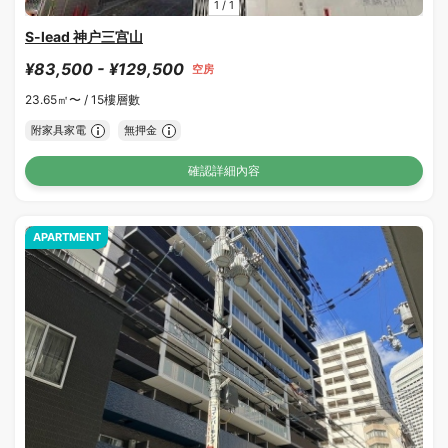
1
/
1
S-lead 神户三宫山
¥83,500 - ¥129,500
空房
23.65㎡〜 /
15樓層數
附家具家電
無押金
確認詳細內容
APARTMENT