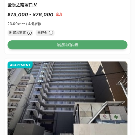
爱乐之南塚口 V
¥73,000 - ¥76,000
空房
23.00㎡〜 /
4樓層數
附家具家電
無押金
確認詳細內容
APARTMENT