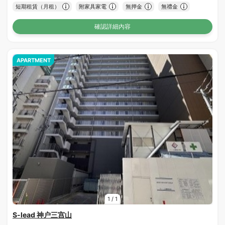
短期租賃（月租）
附家具家電
無押金
無禮金
確認詳細內容
APARTMENT
1
/
1
S-lead 神户三宫山