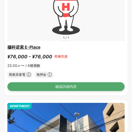
1
/
1
穆科诺索 E-Place
¥76,000 - ¥76,000
即將空房
23.00㎡〜 /
4樓層數
附家具家電
無押金
確認詳細內容
APARTMENT