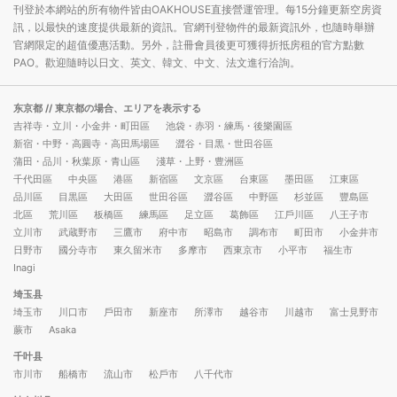
刊登於本網站的所有物件皆由OAKHOUSE直接營運管理。每15分鐘更新空房資
訊，以最快的速度提供最新的資訊。官網刊登物件的最新資訊外，也隨時舉辦
官網限定的超值優惠活動。另外，註冊會員後更可獲得折抵房租的官方點數
PAO。歡迎隨時以日文、英文、韓文、中文、法文進行洽詢。
东京都
// 東京都の場合、エリアを表示する
吉祥寺・立川・小金井・町田區
池袋・赤羽・練馬・後樂園區
新宿・中野・高圓寺・高田馬場區
澀谷・目黒・世田谷區
蒲田・品川・秋葉原・青山區
淺草・上野・豊洲區
千代田區
中央區
港區
新宿區
文京區
台東區
墨田區
江東區
品川區
目黒區
大田區
世田谷區
澀谷區
中野區
杉並區
豐島區
北區
荒川區
板橋區
練馬區
足立區
葛飾區
江戶川區
八王子市
立川市
武蔵野市
三鷹市
府中市
昭島市
調布市
町田市
小金井市
日野市
國分寺市
東久留米市
多摩市
西東京市
小平市
福生市
Inagi
埼玉县
埼玉市
川口市
戶田市
新座市
所澤市
越谷市
川越市
富士見野市
蕨市
Asaka
千叶县
市川市
船橋市
流山市
松戶市
八千代市