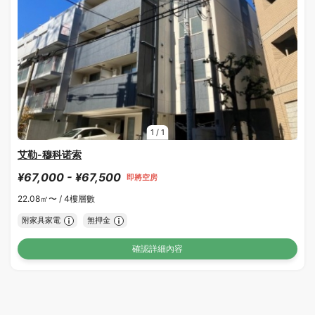
1
/
1
艾勒-穆科诺索
¥67,000 - ¥67,500
即將空房
22.08㎡〜 /
4樓層數
附家具家電
無押金
確認詳細內容