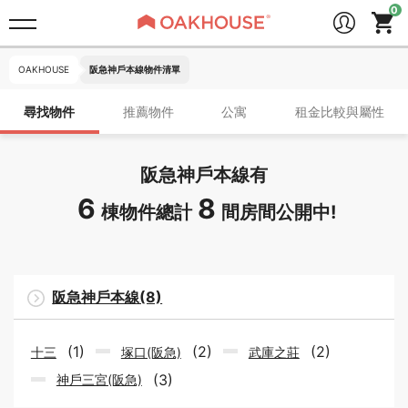
OAKHOUSE
阪急神戶本線物件清單
尋找物件
推薦物件
公寓
租金比較與屬性
阪急神戶本線有
6
8
棟物件總計
間房間公開中!
阪急神戶本線(8)
(1)
(2)
(2)
十三
塚口(阪急)
武庫之莊
(3)
神戶三宮(阪急)