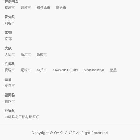
神奈川县
橫濱市
川崎市
相模原市
镰仓市
爱知县
刈谷市
京都
京都
大阪
大阪市
攝津市
高槻市
兵库县
寶塚市
尼崎市
神戶市
KAWANISHI City
Nishinomiya
蘆屋
奈良
奈良市
福冈县
福岡市
冲绳县
冲绳县岛尻郡与那原町
Copyright © OAKHOUSE All Right Reserved.