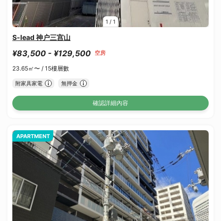
1
/
1
S-lead 神户三宫山
¥83,500 - ¥129,500
空房
23.65㎡〜 /
15樓層數
附家具家電
無押金
確認詳細內容
APARTMENT