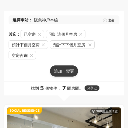
選擇車站：
阪急神戶本線
改变
其它：
已空房
預計這個月空房
預計下個月空房
預計下下個月空房
空房咨询
追加・變更
5
7
找到
個物件，
間房間。
分享
SOCIAL RESIDENCE