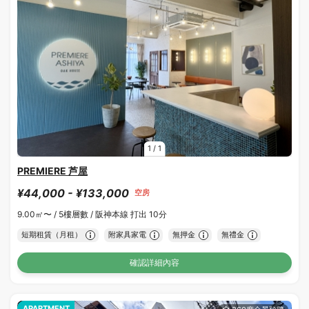
1
/
1
PREMIERE 芦屋
¥44,000 - ¥133,000
空房
9.00㎡〜 /
5樓層數 /
阪神本線 打出 10分
短期租賃（月租）
附家具家電
無押金
無禮金
確認詳細內容
APARTMENT