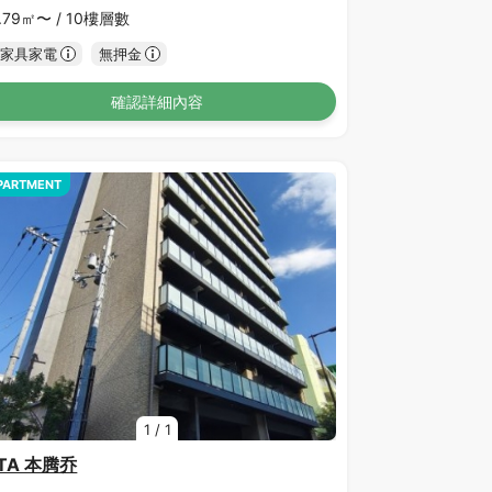
.79㎡〜 /
10樓層數
家具家電
無押金
確認詳細內容
PARTMENT
1
/
1
ITA 本腾乔