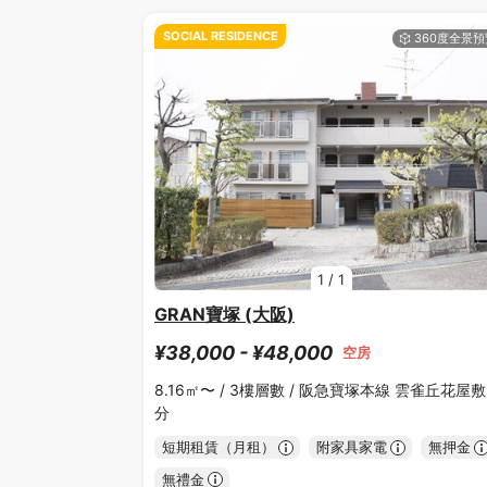
SOCIAL RESIDENCE
1
/
1
GRAN寶塚 (大阪)
¥38,000 - ¥48,000
空房
8.16㎡〜 /
3樓層數 /
阪急寶塚本線 雲雀丘花屋敷 
分
短期租賃（月租）
附家具家電
無押金
無禮金