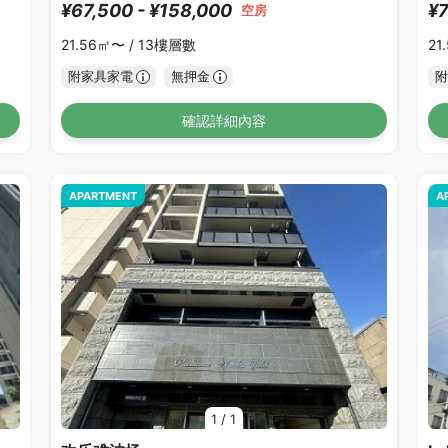
¥67,500 - ¥158,000
¥7
空房
21.56㎡〜 /
13樓層數
21
附家具家電
無押金
附
確認詳細內容
APARTMENT
A
1
/
1