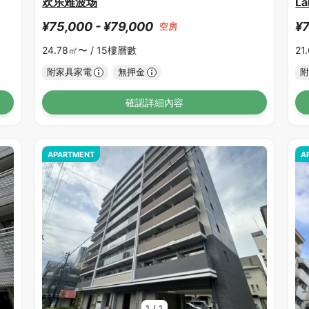
欢乐难波场
La
¥75,000 - ¥79,000
¥7
空房
24.78㎡〜 /
15樓層數
21
附家具家電
無押金
附
確認詳細內容
APARTMENT
A
1
/
1