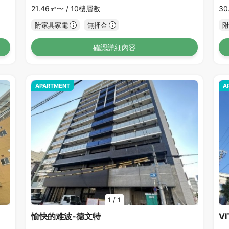
21.46㎡〜 /
10樓層數
30
附家具家電
無押金
附
確認詳細內容
APARTMENT
A
1
/
1
愉快的难波-德文特
V