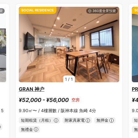
SOCIAL RESIDENCE
S
1
/
1
GRAN 神户
P
¥52,000 - ¥56,000
¥4
空房
5
9.90㎡〜 /
4樓層數 /
阪神本線 魚崎 4分
9.
短期租賃（月租）
附家具家電
無押金
短
無禮金
無