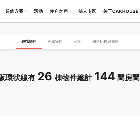
超值方案
活动
住户之声
法人专区
关于OAKHOUSE
尋找物件
推薦物件
公寓
租金比較與屬性
26
144
阪環状線有
棟物件總計
間房間