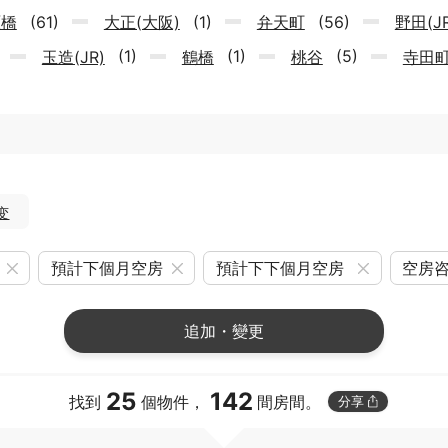
原橋
(61)
大正(大阪)
(1)
弁天町
(56)
野田(JR
)
玉造(JR)
(1)
鶴橋
(1)
桃谷
(5)
寺田
变
預計下個月空房
預計下下個月空房
空房
追加・變更
25
142
找到
個物件，
間房間。
分享