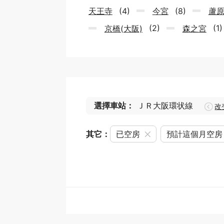
天王寺
(4)
今宮
(8)
蘆
京橋(大阪)
(2)
森之宮
(1
選擇車站：
ＪＲ大阪環状線
改
其它：
已空房
預計這個月空房