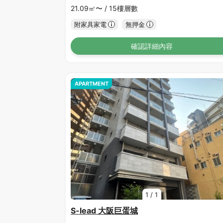
21.09㎡〜 /
15樓層數
附家具家電
無押金
確認詳細內容
APARTMENT
1
/
1
S-lead 大阪巨蛋城