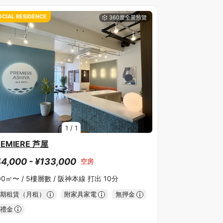
OCIAL RESIDENCE
1
/
1
REMIERE 芦屋
4,000 - ¥133,000
空房
00㎡〜 /
5樓層數 /
阪神本線 打出 10分
期租賃（月租）
附家具家電
無押金
禮金