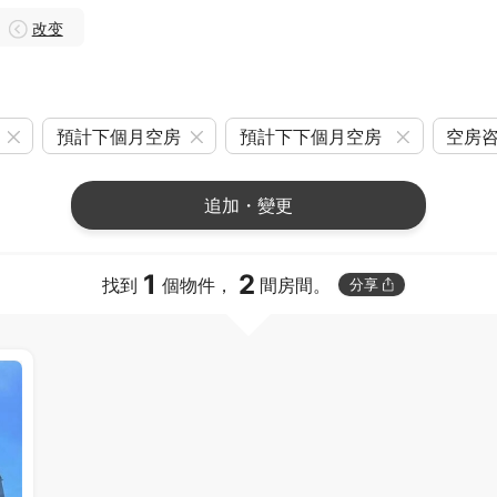
改变
預計下個月空房
預計下下個月空房
空房
追加・變更
1
2
找到
個物件，
間房間。
分享