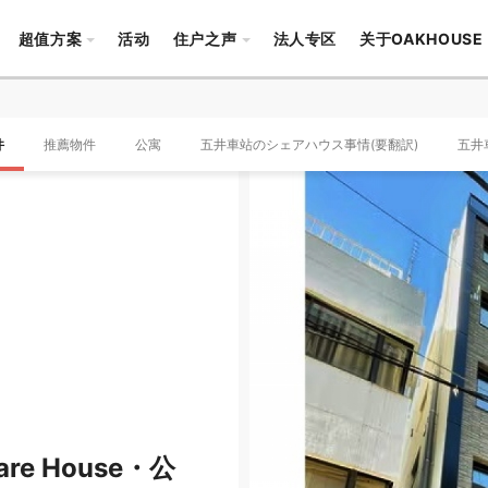
超值方案
活动
住户之声
法人专区
关于OAKHOUSE
件
推薦物件
公寓
五井車站のシェアハウス事情(要翻訳)
五井
re House・公