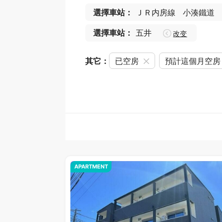
選擇車站：
ＪＲ内房線
小湊鐵道
選擇車站：
五井
改变
其它：
已空房
預計這個月空房
APARTMENT