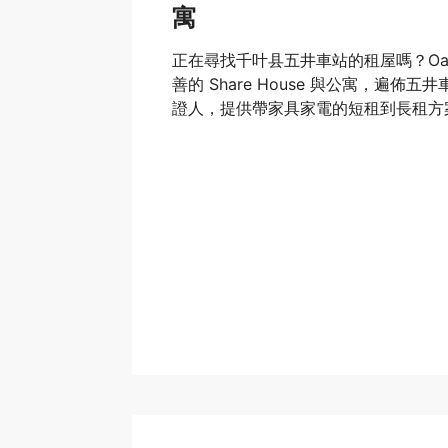
寓
正在尋找千叶县五井車站的租屋嗎？Oak
善的 Share House 與公寓，遍佈
證人，提供帶家具家電的短租到長租方