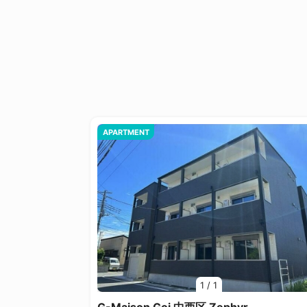
APARTMENT
1
/
1
G-Maison Goi 中西区 Zephyr