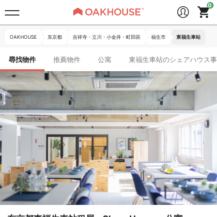
OAKHOUSE
东京都
吉祥寺・立川・小金井・町田區
福生市
東福生車站
尋找物件
推薦物件
公寓
東福生車站のシェアハウス事