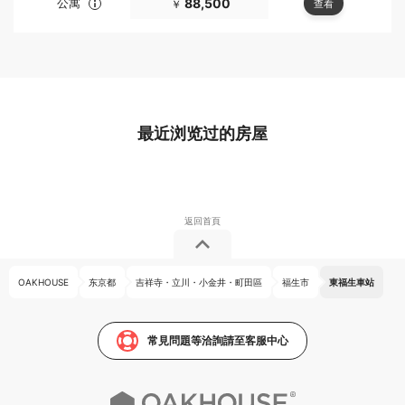
公寓
88,500
查看
￥
最近浏览过的房屋
OAKHOUSE
东京都
吉祥寺・立川・小金井・町田區
福生市
東福生車站
常見問題等洽詢請至客服中心