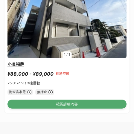
1
/
1
小巢福萨
¥88,000 - ¥89,000
即將空房
25.01㎡〜 /
3樓層數
附家具家電
無押金
確認詳細內容