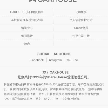
OAKHOUSE入口網頁指南
公司概要
基於特定商取引法的表示
个人信息保护方针
洽詢中心
Smart會員
網頁導覽
刊登公司一覽
旅店
SOCIAL ACCOUNT
Facebook
Instagram
YouTube
（株）OAKHOUSE
是創業於1992年的Share House營運管理公司。
刊登於本網站的所有物件皆由OAKHOUSE直接營運管理。每15分鐘更新空房資
訊，以最快的速度提供最新的資訊。官網刊登物件的最新資訊外，也隨時舉辦
官網限定的超值優惠活動。另外，註冊會員後更可獲得折抵房租的官方點數
PAO。歡迎隨時以日文、英文、韓文、中文、法文進行洽詢。