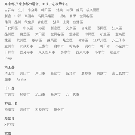
东京都
// 東京都の場合、エリアを表示する
吉祥寺・立川・小金井・町田區
池袋・赤羽・練馬・後樂園區
新宿・中野・高圓寺・高田馬場區
澀谷・目黒・世田谷區
蒲田・品川・秋葉原・青山區
淺草・上野・豊洲區
千代田區
中央區
港區
新宿區
文京區
台東區
墨田區
江東區
品川區
目黒區
大田區
世田谷區
澀谷區
中野區
杉並區
豐島區
北區
荒川區
板橋區
練馬區
足立區
葛飾區
江戶川區
八王子市
立川市
武蔵野市
三鷹市
府中市
昭島市
調布市
町田市
小金井市
日野市
國分寺市
東久留米市
多摩市
西東京市
小平市
福生市
Inagi
埼玉县
埼玉市
川口市
戶田市
新座市
所澤市
越谷市
川越市
富士見野市
蕨市
Asaka
千叶县
市川市
船橋市
流山市
松戶市
八千代市
神奈川县
橫濱市
川崎市
相模原市
镰仓市
爱知县
刈谷市
京都