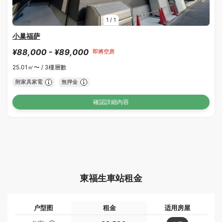
1
/
1
小巢福萨
¥88,000 - ¥89,000
即將空房
25.01㎡〜 /
3樓層數
附家具家電
無押金
確認詳細內容
東福生車站租金
户型图
租金
适用房屋