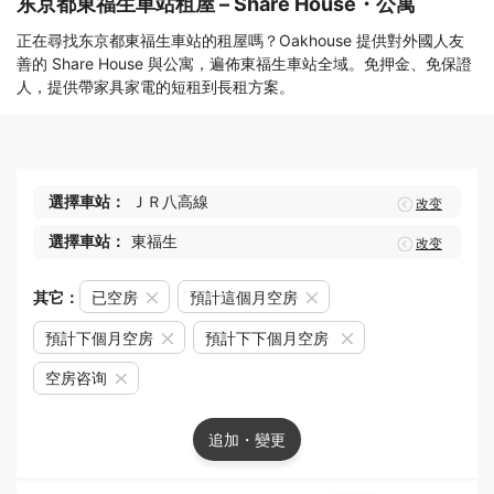
东京都東福生車站租屋 – Share House・公寓
正在尋找东京都東福生車站的租屋嗎？Oakhouse 提供對外國人友
善的 Share House 與公寓，遍佈東福生車站全域。免押金、免保證
人，提供帶家具家電的短租到長租方案。
選擇車站：
ＪＲ八高線
改变
選擇車站：
東福生
改变
其它：
已空房
預計這個月空房
預計下個月空房
預計下下個月空房
空房咨询
追加・變更