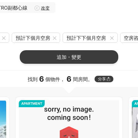
TRO副都心線
改变
預計下個月空房
預計下下個月空房
空房
追加・變更
6
6
找到
個物件，
間房間。
分享
APARTMENT
A