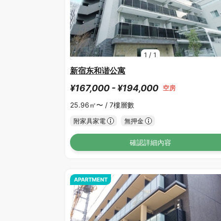
1
/
1
新宿东和谐公寓
¥167,000 - ¥194,000
空房
25.96㎡〜 /
7樓層數
附家具家電
無押金
確認詳細內容
APARTMENT