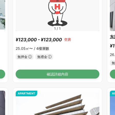
1
/
1
东
¥123,000 - ¥123,000
空房
¥1
25.05㎡〜 /
4樓層數
26
無押金
無禮金
無
確認詳細內容
APARTMENT
A