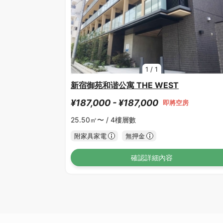
1
/
1
新宿御苑和谐公寓 THE WEST
¥187,000 - ¥187,000
即將空房
25.50㎡〜 /
4樓層數
附家具家電
無押金
確認詳細內容