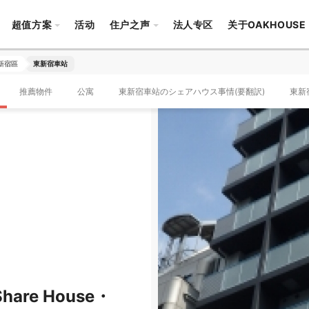
超值方案
活动
住户之声
法人专区
关于OAKHOUSE
新宿區
東新宿車站
推薦物件
公寓
東新宿車站のシェアハウス事情(要翻訳)
東新
are House・