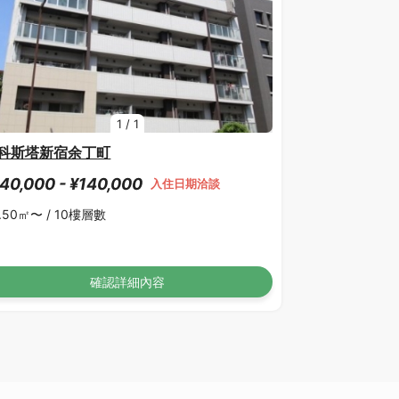
1
/
1
科斯塔新宿余丁町
40,000 - ¥140,000
入住日期洽談
.50㎡〜 /
10樓層數
確認詳細內容