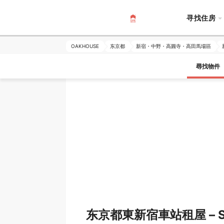
寻找住房
OAKHOUSE
东京都
新宿・中野・高圓寺・高田馬場區
尋找物件
东京都東新宿車站租屋 – Sh