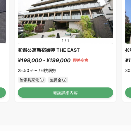
1
/
1
和谐公寓新宿御苑 THE EAST
拉
¥199,000 - ¥199,000
¥1
即將空房
25.50㎡〜 /
6樓層數
30
附家具家電
無押金
確認詳細內容