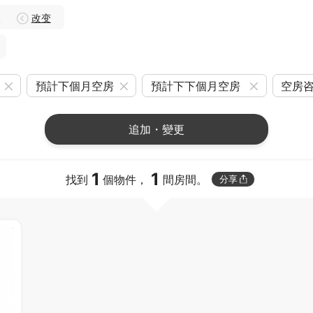
線
改变
預計下個月空房
預計下下個月空房
空房
追加・變更
1
1
找到
個物件，
間房間。
分享