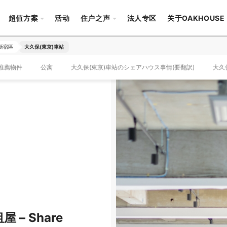
超值方案
活动
住户之声
法人专区
关于OAKHOUSE
新宿區
大久保(東京)車站
推薦物件
公寓
大久保(東京)車站のシェアハウス事情(要翻訳)
大久
– Share