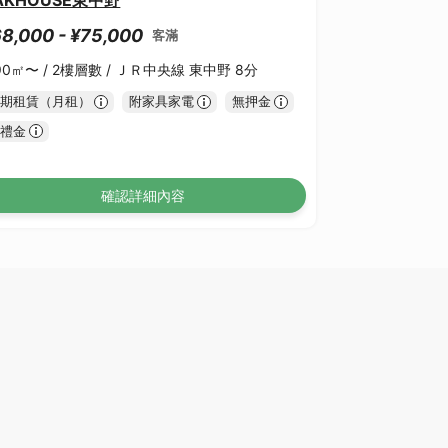
8,000 - ¥75,000
客滿
90㎡〜 /
2樓層數 /
ＪＲ中央線 東中野 8分
期租賃（月租）
附家具家電
無押金
禮金
確認詳細內容