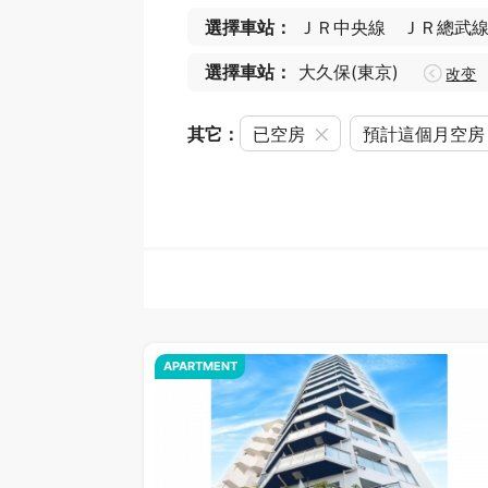
選擇車站：
ＪＲ中央線
ＪＲ總武
選擇車站：
大久保(東京)
改变
其它：
已空房
預計這個月空房
APARTMENT