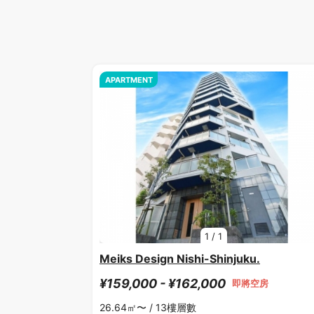
APARTMENT
1
/
1
Meiks Design Nishi-Shinjuku.
¥159,000 - ¥162,000
即將空房
26.64㎡〜 /
13樓層數