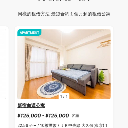
同樣的租借方法 最短合約１個月起的租借公寓
APARTMENT
1
/
1
新宿奧運公寓
¥125,000 - ¥125,000
客滿
22.56㎡〜 /
10樓層數 /
ＪＲ中央線 大久保(東京) 1