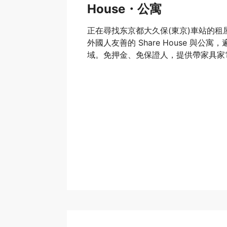
House・公寓
正在尋找东京都大久保(東京)車站的租屋嗎
外國人友善的 Share House 與公寓
域。免押金、免保證人，提供帶家具家