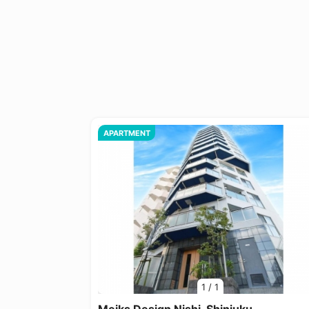
APARTMENT
1
/
1
Meiks Design Nishi-Shinjuku.