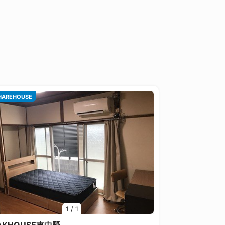
HAREHOUSE
1
/
1
AKHOUSE東中野