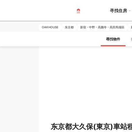
寻找住房
OAKHOUSE
东京都
新宿・中野・高圓寺・高田馬場區
尋找物件
东京都大久保(東京)車站租屋 