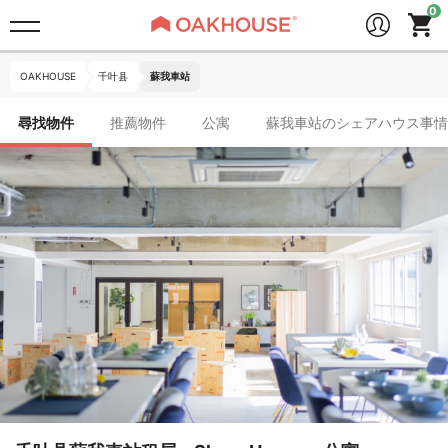
OAKHOUSE
千叶县
蘇我車站
尋找物件
推薦物件
公寓
蘇我車站のシェアハウス事情(