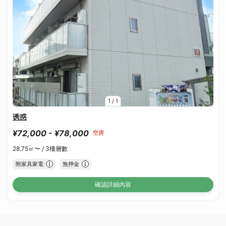
1
/
1
诱惑
¥72,000 - ¥78,000
空房
28.75㎡〜 /
3樓層數
附家具家電
無押金
確認詳細內容