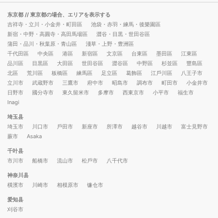
东京都
// 東京都の場合、エリアを表示する
吉祥寺・立川・小金井・町田區
池袋・赤羽・練馬・後樂園區
新宿・中野・高圓寺・高田馬場區
澀谷・目黒・世田谷區
蒲田・品川・秋葉原・青山區
淺草・上野・豊洲區
千代田區
中央區
港區
新宿區
文京區
台東區
墨田區
江東區
品川區
目黒區
大田區
世田谷區
澀谷區
中野區
杉並區
豐島區
北區
荒川區
板橋區
練馬區
足立區
葛飾區
江戶川區
八王子市
立川市
武蔵野市
三鷹市
府中市
昭島市
調布市
町田市
小金井市
日野市
國分寺市
東久留米市
多摩市
西東京市
小平市
福生市
Inagi
埼玉县
埼玉市
川口市
戶田市
新座市
所澤市
越谷市
川越市
富士見野市
蕨市
Asaka
千叶县
市川市
船橋市
流山市
松戶市
八千代市
神奈川县
橫濱市
川崎市
相模原市
镰仓市
爱知县
刈谷市