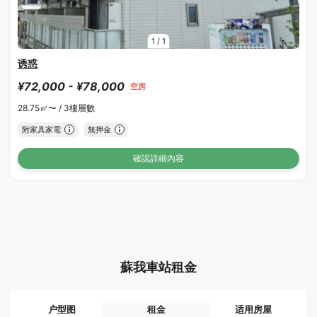
1
/
1
诱惑
¥72,000 - ¥78,000
空房
28.75㎡〜 /
3樓層數
附家具家電
無押金
確認詳細內容
蘇我車站租金
户型图
租金
适用房屋