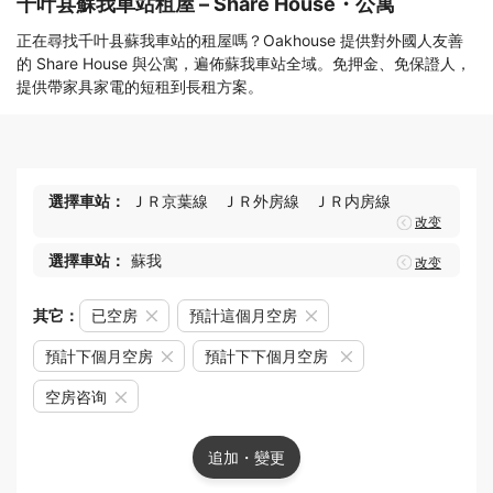
千叶县蘇我車站租屋 – Share House・公寓
正在尋找千叶县蘇我車站的租屋嗎？Oakhouse 提供對外國人友善
的 Share House 與公寓，遍佈蘇我車站全域。免押金、免保證人，
提供帶家具家電的短租到長租方案。
選擇車站：
ＪＲ京葉線
ＪＲ外房線
ＪＲ内房線
改变
選擇車站：
蘇我
改变
其它：
已空房
預計這個月空房
預計下個月空房
預計下下個月空房
空房咨询
追加・變更