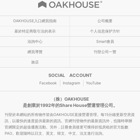
OAKHOUSE入口網頁指南
公司概要
基於特定商取引法的表示
个人信息保护方针
洽詢中心
Smart會員
網頁導覽
刊登公司一覽
旅店
SOCIAL ACCOUNT
Facebook
Instagram
YouTube
（株）OAKHOUSE
是創業於1992年的Share House營運管理公司。
刊登於本網站的所有物件皆由OAKHOUSE直接營運管理。每15分鐘更新空房資
訊，以最快的速度提供最新的資訊。官網刊登物件的最新資訊外，也隨時舉辦
官網限定的超值優惠活動。另外，註冊會員後更可獲得折抵房租的官方點數
PAO。歡迎隨時以日文、英文、韓文、中文、法文進行洽詢。