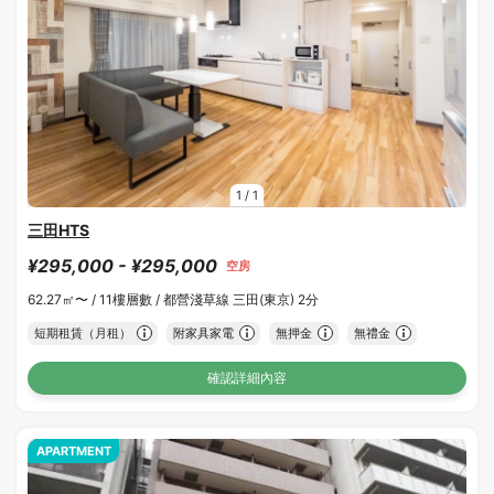
1
/
1
三田HTS
¥295,000 - ¥295,000
空房
62.27㎡〜 /
11樓層數 /
都營淺草線 三田(東京) 2分
短期租賃（月租）
附家具家電
無押金
無禮金
確認詳細內容
APARTMENT