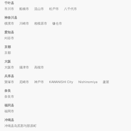
千叶县
市川市
船橋市
流山市
松戶市
八千代市
神奈川县
橫濱市
川崎市
相模原市
镰仓市
爱知县
刈谷市
京都
京都
大阪
大阪市
攝津市
高槻市
兵库县
寶塚市
尼崎市
神戶市
KAWANISHI City
Nishinomiya
蘆屋
奈良
奈良市
福冈县
福岡市
冲绳县
冲绳县岛尻郡与那原町