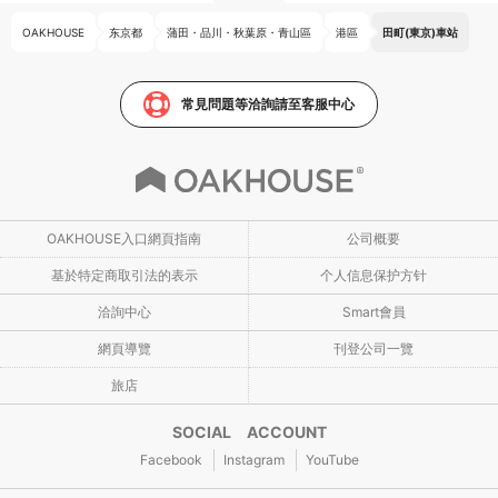
OAKHOUSE
东京都
蒲田・品川・秋葉原・青山區
港區
田町(東京)車站
常見問題等洽詢請至客服中心
OAKHOUSE入口網頁指南
公司概要
基於特定商取引法的表示
个人信息保护方针
洽詢中心
Smart會員
網頁導覽
刊登公司一覽
旅店
SOCIAL ACCOUNT
Facebook
Instagram
YouTube