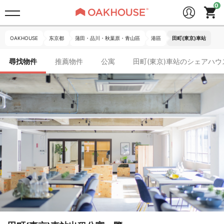
OAKHOUSE
东京都
蒲田・品川・秋葉原・青山區
港區
田町(東京)車站
尋找物件
推薦物件
公寓
田町(東京)車站のシェアハウ