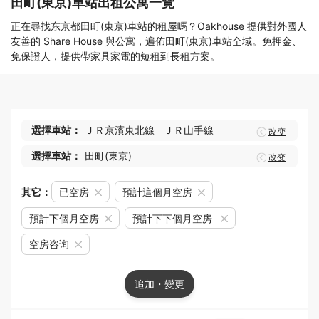
田町(東京)車站出租公寓一覽
正在尋找东京都田町(東京)車站的租屋嗎？Oakhouse 提供對外國人
友善的 Share House 與公寓，遍佈田町(東京)車站全域。免押金、
免保證人，提供帶家具家電的短租到長租方案。
選擇車站：
ＪＲ京濱東北線
ＪＲ山手線
改变
選擇車站：
田町(東京)
改变
其它：
已空房
預計這個月空房
預計下個月空房
預計下下個月空房
空房咨询
追加・變更