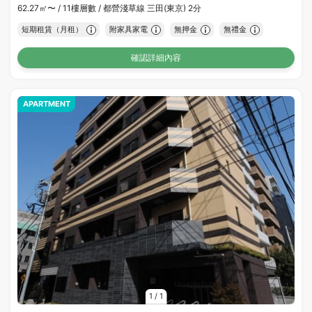
62.27㎡〜 /
11樓層數 /
都營淺草線 三田(東京) 2分
短期租賃（月租）
附家具家電
無押金
無禮金
確認詳細內容
APARTMENT
1
/
1