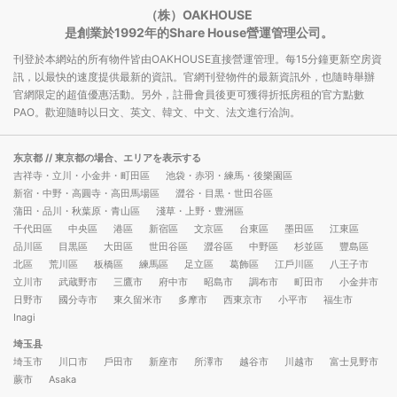
（株）OAKHOUSE
是創業於1992年的Share House營運管理公司。
刊登於本網站的所有物件皆由OAKHOUSE直接營運管理。每15分鐘更新空房資
訊，以最快的速度提供最新的資訊。官網刊登物件的最新資訊外，也隨時舉辦
官網限定的超值優惠活動。另外，註冊會員後更可獲得折抵房租的官方點數
PAO。歡迎隨時以日文、英文、韓文、中文、法文進行洽詢。
东京都
// 東京都の場合、エリアを表示する
吉祥寺・立川・小金井・町田區
池袋・赤羽・練馬・後樂園區
新宿・中野・高圓寺・高田馬場區
澀谷・目黒・世田谷區
蒲田・品川・秋葉原・青山區
淺草・上野・豊洲區
千代田區
中央區
港區
新宿區
文京區
台東區
墨田區
江東區
品川區
目黒區
大田區
世田谷區
澀谷區
中野區
杉並區
豐島區
北區
荒川區
板橋區
練馬區
足立區
葛飾區
江戶川區
八王子市
立川市
武蔵野市
三鷹市
府中市
昭島市
調布市
町田市
小金井市
日野市
國分寺市
東久留米市
多摩市
西東京市
小平市
福生市
Inagi
埼玉县
埼玉市
川口市
戶田市
新座市
所澤市
越谷市
川越市
富士見野市
蕨市
Asaka