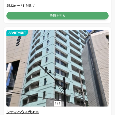
25.12㎡〜 /
11階建て
詳細を見る
APARTMENT
1
/
1
シティハウス代々木