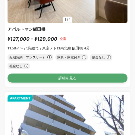
1
/
1
アパルトマン飯田橋
¥127,000 - ¥129,000
空室
11.58㎡〜 /
5階建て /
東京メトロ南北線 飯田橋 4分
短期契約（マンスリー）
家具・家電付き
敷金なし
礼金なし
詳細を見る
APARTMENT