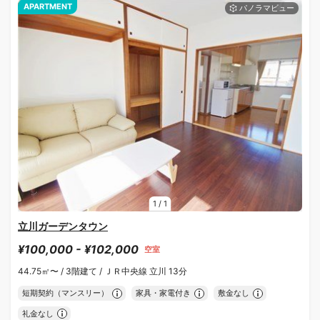
APARTMENT
1
/
1
立川ガーデンタウン
¥100,000 - ¥102,000
空室
44.75㎡〜 /
3階建て /
ＪＲ中央線 立川 13分
短期契約（マンスリー）
家具・家電付き
敷金なし
礼金なし