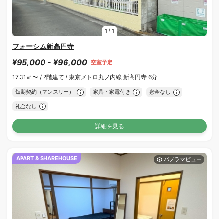
1
/
1
フォーシム新高円寺
¥95,000 - ¥96,000
空室予定
17.31㎡〜 /
2階建て /
東京メトロ丸ノ内線 新高円寺 6分
短期契約（マンスリー）
家具・家電付き
敷金なし
礼金なし
詳細を見る
APART & SHAREHOUSE