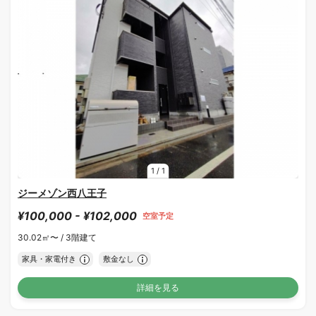
1
/
1
ジーメゾン西八王子
¥100,000 - ¥102,000
空室予定
30.02㎡〜 /
3階建て
家具・家電付き
敷金なし
詳細を見る