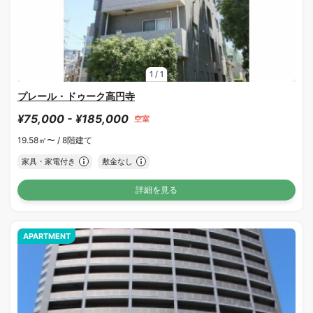
1
/
1
プレール・ドゥーク高円寺
¥75,000 - ¥185,000
空室
19.58㎡〜 /
8階建て
家具・家電付き
敷金なし
詳細を見る
APARTMENT