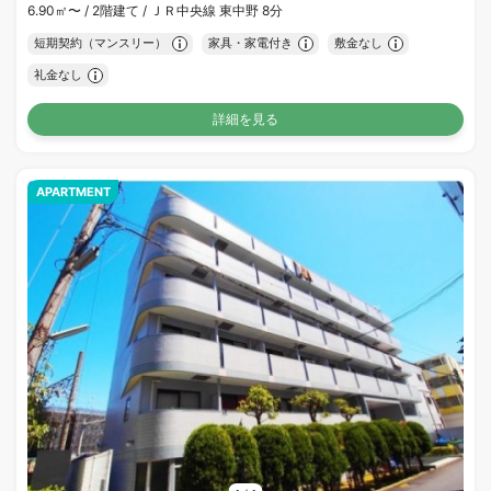
6.90㎡〜 /
2階建て /
ＪＲ中央線 東中野 8分
短期契約（マンスリー）
家具・家電付き
敷金なし
礼金なし
詳細を見る
APARTMENT