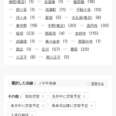
(1)
(1)
(18)
神田(東京)
水道橋
飯田橋
(1)
(11)
(10)
四ツ谷
信濃町
千駄ケ谷
(1)
(5)
(8)
代々木
新宿
大久保(東京)
(19)
(30)
(30)
東中野
中野(東京)
高円寺
(23)
(4)
(115)
荻窪
西荻窪
吉祥寺
(1)
(1)
(1)
武蔵境
東小金井
西国分寺
(1)
(57)
(20)
国立
立川
豊田
(8)
(5)
八王子
西八王子
選択した沿線：
ＪＲ中央線
変更する
その他：
現在空室
当月中に空室予定
来月中に空室予定
再来月以降に空室予定
入居日相談