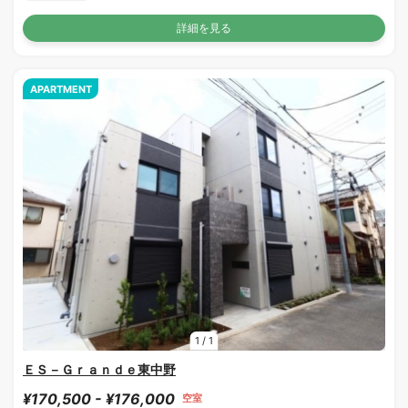
詳細を見る
APARTMENT
1
/
1
ＥＳ－Ｇｒａｎｄｅ東中野
¥170,500 - ¥176,000
空室