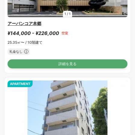
1
/
1
アーバンコア本郷
¥144,000 - ¥226,000
空室
25.35㎡〜 /
10階建て
礼金なし
詳細を見る
APARTMENT