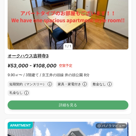
1
/
1
オークハウス吉祥寺3
¥53,000 - ¥108,000
空室予定
9.90㎡〜 /
3階建て /
京王井の頭線 井の頭公園 8分
短期契約（マンスリー）
家具・家電付き
敷金なし
礼金なし
詳細を見る
APARTMENT