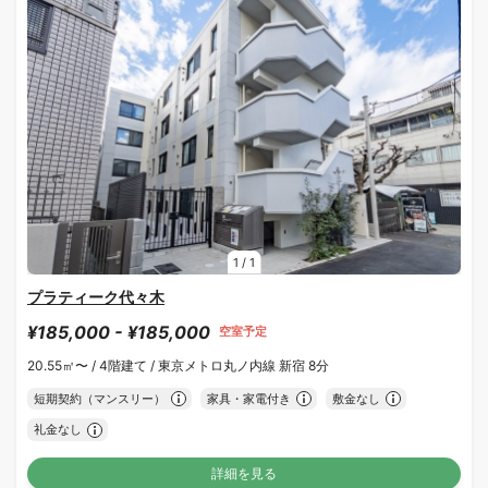
1
/
1
プラティーク代々木
¥185,000 - ¥185,000
空室予定
20.55㎡〜 /
4階建て /
東京メトロ丸ノ内線 新宿 8分
短期契約（マンスリー）
家具・家電付き
敷金なし
礼金なし
詳細を見る