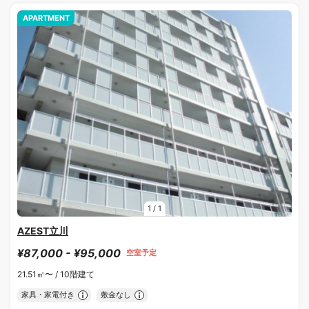
APARTMENT
1
/
1
AZEST立川
¥87,000 - ¥95,000
空室予定
21.51㎡〜 /
10階建て
家具・家電付き
敷金なし