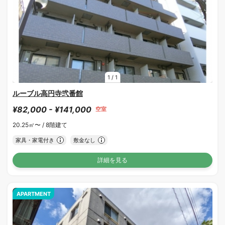
1
/
1
ルーブル高円寺弐番館
¥82,000 - ¥141,000
空室
20.25㎡〜 /
8階建て
家具・家電付き
敷金なし
詳細を見る
APARTMENT