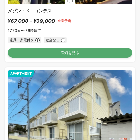
1
/
1
メゾン・ド・コンテス
¥67,000 - ¥69,000
空室予定
17.70㎡〜 /
6階建て
家具・家電付き
敷金なし
詳細を見る
APARTMENT