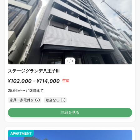
1
/
1
ステージグランデ八王子Ⅲ
¥102,000 - ¥114,000
空室
25.66㎡〜 /
13階建て
家具・家電付き
敷金なし
詳細を見る
APARTMENT