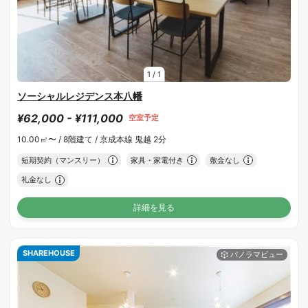
1
/
1
ソーシャルレジデンス本八幡
¥62,000 - ¥111,000
空室予定
10.00㎡〜 /
8階建て /
京成本線 鬼越 2分
短期契約（マンスリー）
家具・家電付き
敷金なし
礼金なし
詳細を見る
SHAREHOUSE