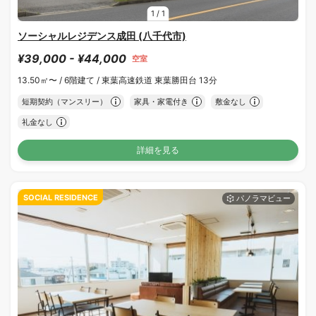
1
/
1
ソーシャルレジデンス成田 (八千代市)
¥39,000 - ¥44,000
空室
13.50㎡〜 /
6階建て /
東葉高速鉄道 東葉勝田台 13分
短期契約（マンスリー）
家具・家電付き
敷金なし
礼金なし
詳細を見る
SOCIAL RESIDENCE