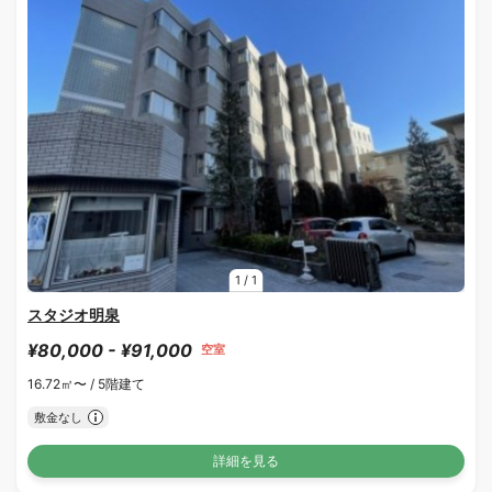
1
/
1
スタジオ明泉
¥80,000 - ¥91,000
空室
16.72㎡〜 /
5階建て
敷金なし
詳細を見る