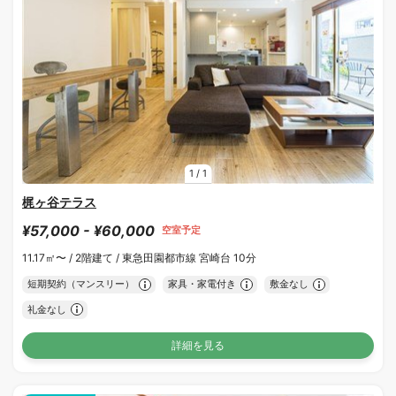
1
/
1
梶ヶ谷テラス
¥57,000 - ¥60,000
空室予定
11.17㎡〜 /
2階建て /
東急田園都市線 宮崎台 10分
短期契約（マンスリー）
家具・家電付き
敷金なし
礼金なし
詳細を見る