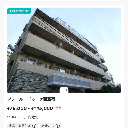
APARTMENT
1
/
1
プレール・ドゥーク西新宿
¥78,000 - ¥145,000
空室
22.04㎡〜 /
5階建て
家具・家電付き
敷金なし