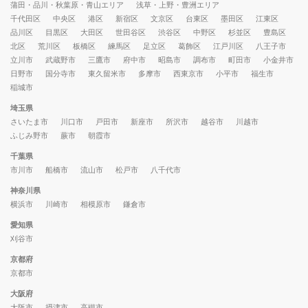
蒲田・品川・秋葉原・青山エリア
浅草・上野・豊洲エリア
千代田区
中央区
港区
新宿区
文京区
台東区
墨田区
江東区
品川区
目黒区
大田区
世田谷区
渋谷区
中野区
杉並区
豊島区
北区
荒川区
板橋区
練馬区
足立区
葛飾区
江戸川区
八王子市
立川市
武蔵野市
三鷹市
府中市
昭島市
調布市
町田市
小金井市
日野市
国分寺市
東久留米市
多摩市
西東京市
小平市
福生市
稲城市
埼玉県
さいたま市
川口市
戸田市
新座市
所沢市
越谷市
川越市
ふじみ野市
蕨市
朝霞市
千葉県
市川市
船橋市
流山市
松戸市
八千代市
神奈川県
横浜市
川崎市
相模原市
鎌倉市
愛知県
刈谷市
京都府
京都市
大阪府
大阪市
摂津市
高槻市