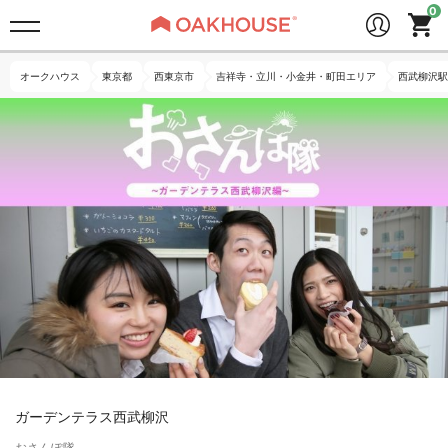
オークハウス
東京都
西東京市
吉祥寺・立川・小金井・町田エリア
西武柳沢駅
ガーデンテラス西武柳沢
おさんぽ隊