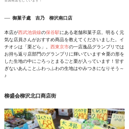
全国発送もしています！
御菓子處 吉乃 柳沢南口店
本店が
西武池袋線
の
保谷駅
にある老舗和菓子店。明るく元
気な店員さんがおすすめ商品を教えてくださいました。イ
チオシは「栗どら」。
西東京市
の一店逸品グランプリでは
お持ち返り店部門のグランプリに輝いています☆栗の形を
した生地の中にごろっとまるごと栗が入っています！甘す
ぎないあんことふわっふわの生地はやみつきになりそう～
♪
柳盛会柳沢北口商店街