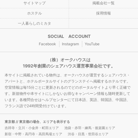
サイトマップ
掲載会社一覧
ホステル
採用情報
一人暮らしのミカタ
SOCIAL ACCOUNT
Facebook
Instagram
YouTube
（株）オークハウスは
1992年創業のシェアハウス運営事業会社です。
本サイトに掲載されている物件は、オークハウスが運営するシェアハウス・
アパートと、ホテルポータルサイトのグランステイへ掲載するホテルです。
空室情報は毎15分ごとに更新されるのでどのポータルサイトより早く正確で
す。新規物件や本サイトにしかないお得なキャンペーン情報も随時更新して
います。各種問合せはヘルプセンターにて日本語、英語、韓国語、中国語、
フランス語で24時間受付けています。
東京都
// 東京都の場合、エリアを表示する
吉祥寺・立川・小金井・町田エリア
池袋・赤羽・練馬・後楽園エリア
新宿・中野・高円寺・高田馬場エリア
渋谷・目黒・世田谷エリア