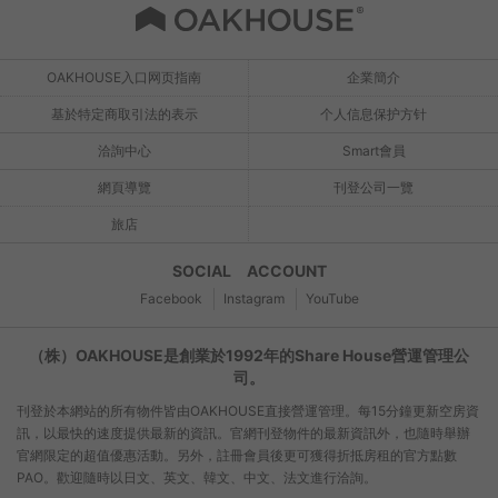
OAKHOUSE入口网页指南
企業簡介
基於特定商取引法的表示
个人信息保护方针
洽詢中心
Smart會員
網頁導覽
刊登公司一覽
旅店
SOCIAL ACCOUNT
Facebook
Instagram
YouTube
（株）OAKHOUSE是創業於1992年的Share House營運管理公
司。
刊登於本網站的所有物件皆由OAKHOUSE直接營運管理。每15分鐘更新空房資
訊，以最快的速度提供最新的資訊。官網刊登物件的最新資訊外，也隨時舉辦
官網限定的超值優惠活動。另外，註冊會員後更可獲得折抵房租的官方點數
PAO。歡迎隨時以日文、英文、韓文、中文、法文進行洽詢。