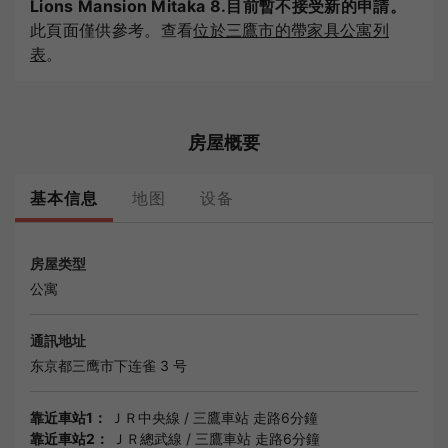
Lions Mansion Mitaka 8.目前暫不接受新的申請。
此頁面僅供參考。查看
位於三鷹市的帶家具公寓列
表
。
房屋概要
基本信息
地图
设备
房屋类型
公寓
通訊地址
东京都
三鹰市下连雀 3 号
靠近車站1：
ＪＲ中央線
/
三鷹車站
走路6分鐘
靠近車站2：
ＪＲ總武線
/
三鷹車站
走路6分鐘