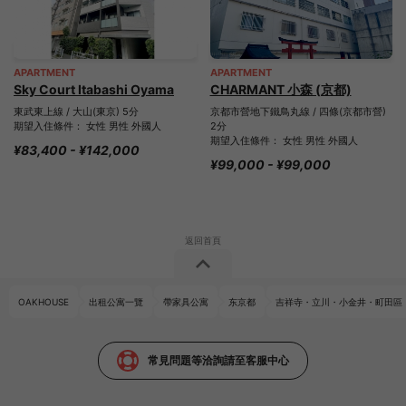
APARTMENT
APARTMENT
Sky Court Itabashi Oyama
CHARMANT 小森 (京都)
東武東上線 / 大山(東京) 5分
京都市營地下鐵鳥丸線 / 四條(京都市營)
期望入住條件： 女性 男性 外國人
2分
期望入住條件： 女性 男性 外國人
¥83,400 - ¥142,000
¥99,000 - ¥99,000
OAKHOUSE
出租公寓一覽
帶家具公寓
东京都
吉祥寺・立川・小金井・町田區
常見問題等洽詢請至客服中心