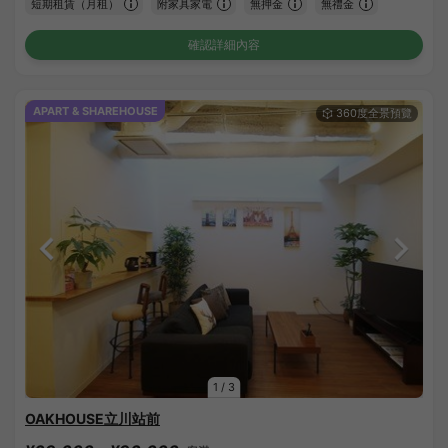
短期租賃（月租）
附家具家電
無押金
無禮金
確認詳細內容
APART & SHAREHOUSE
1
/
3
OAKHOUSE立川站前