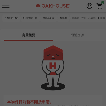
OAKHOUSE
出租公寓一覽
帶家具公寓
东京都
吉祥寺・立川・小金井・町田區
房屋概要
附近房源
本物件目前暫不開放申請。