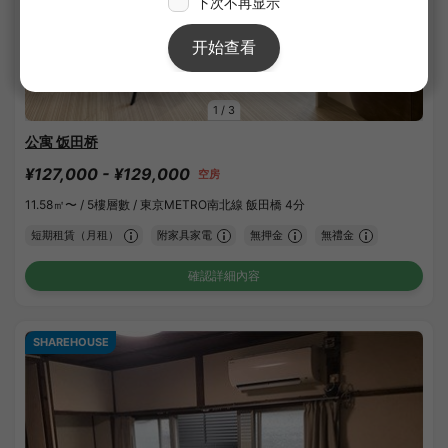
1
/
3
公寓 饭田桥
¥127,000 - ¥129,000
空房
11.58㎡〜 /
5樓層數 /
東京METRO南北線 飯田橋 4分
短期租賃（月租）
附家具家電
無押金
無禮金
確認詳細內容
SHAREHOUSE