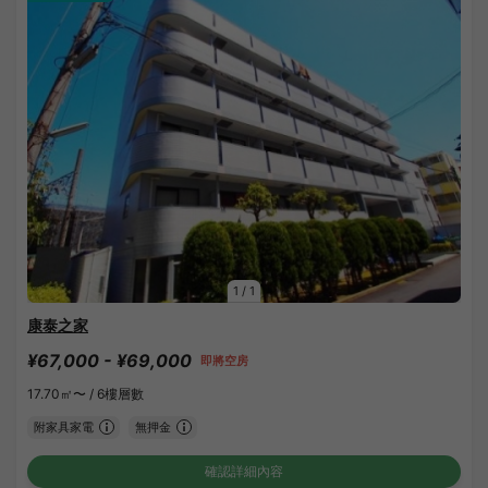
1
/
1
康泰之家
¥67,000 - ¥69,000
即將空房
17.70㎡〜 /
6樓層數
附家具家電
無押金
確認詳細內容