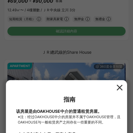
¥69,000 - ¥90,000
客滿
12.49㎡〜 /
4樓層數 /
ＪＲ中央線 立川 3分
短期租賃（月租）
附家具家電
無押金
無禮金
確認詳細內容
ＪＲ總武線的Share House
APARTMENT