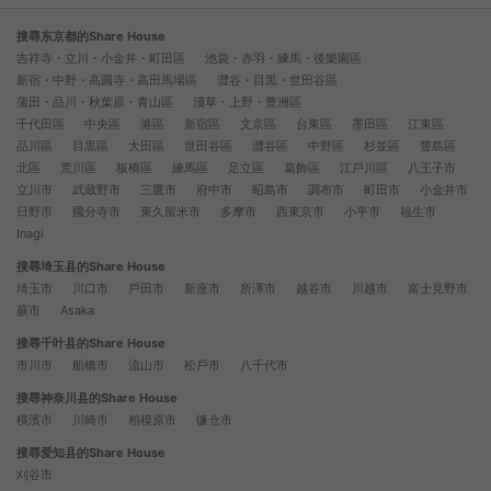
搜尋东京都的Share House
吉祥寺・立川・小金井・町田區
池袋・赤羽・練馬・後樂園區
新宿・中野・高圓寺・高田馬場區
澀谷・目黒・世田谷區
蒲田・品川・秋葉原・青山區
淺草・上野・豊洲區
千代田區
中央區
港區
新宿區
文京區
台東區
墨田區
江東區
品川區
目黒區
大田區
世田谷區
澀谷區
中野區
杉並區
豐島區
北區
荒川區
板橋區
練馬區
足立區
葛飾區
江戶川區
八王子市
立川市
武蔵野市
三鷹市
府中市
昭島市
調布市
町田市
小金井市
日野市
國分寺市
東久留米市
多摩市
西東京市
小平市
福生市
Inagi
搜尋埼玉县的Share House
埼玉市
川口市
戶田市
新座市
所澤市
越谷市
川越市
富士見野市
蕨市
Asaka
搜尋千叶县的Share House
市川市
船橋市
流山市
松戶市
八千代市
搜尋神奈川县的Share House
橫濱市
川崎市
相模原市
镰仓市
搜尋爱知县的Share House
刈谷市