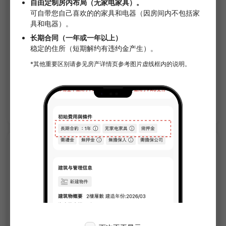
1
/
3
PRATIQUE 代代木
¥185,000 - ¥185,000
即將空房
20.55㎡〜 /
4樓層數 /
東京METRO丸之内線 新宿 8分
短期租賃（月租）
附家具家電
無押金
無禮金
確認詳細內容
SHAREHOUSE