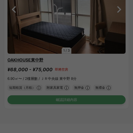
1
/
3
OAKHOUSE東中野
¥68,000 - ¥75,000
即將空房
6.90㎡〜 /
2樓層數 /
ＪＲ中央線 東中野 8分
短期租賃（月租）
附家具家電
無押金
無禮金
確認詳細內容