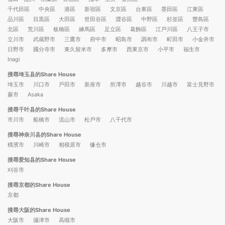
千代田區
中央區
港區
新宿區
文京區
台東區
墨田區
江東區
品川區
目黒區
大田區
世田谷區
澀谷區
中野區
杉並區
豐島區
北區
荒川區
板橋區
練馬區
足立區
葛飾區
江戶川區
八王子市
立川市
武蔵野市
三鷹市
府中市
昭島市
調布市
町田市
小金井市
日野市
國分寺市
東久留米市
多摩市
西東京市
小平市
福生市
Inagi
搜尋埼玉县的Share House
埼玉市
川口市
戶田市
新座市
所澤市
越谷市
川越市
富士見野市
蕨市
Asaka
搜尋千叶县的Share House
市川市
船橋市
流山市
松戶市
八千代市
搜尋神奈川县的Share House
橫濱市
川崎市
相模原市
镰仓市
搜尋爱知县的Share House
刈谷市
搜尋京都的Share House
京都
搜尋大阪的Share House
大阪市
攝津市
高槻市