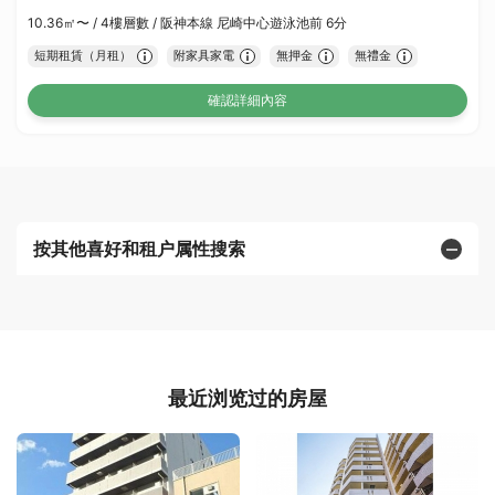
10.36㎡〜 /
4樓層數 /
阪神本線 尼崎中心遊泳池前 6分
短期租賃（月租）
附家具家電
無押金
無禮金
確認詳細內容
按其他喜好和租户属性搜索
最近浏览过的房屋