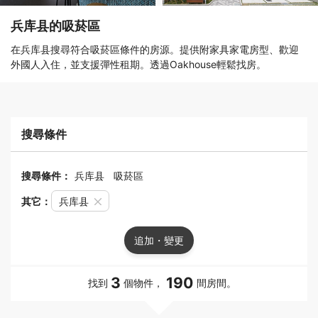
兵库县的吸菸區
在兵库县搜尋符合吸菸區條件的房源。提供附家具家電房型、歡迎
外國人入住，並支援彈性租期。透過Oakhouse輕鬆找房。
搜尋條件
搜尋條件：
兵库县
吸菸區
其它：
兵库县
追加・變更
3
190
找到
個物件，
間房間。