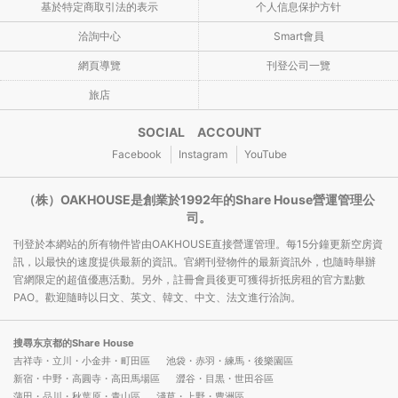
基於特定商取引法的表示
个人信息保护方针
洽詢中心
Smart會員
網頁導覽
刊登公司一覽
旅店
SOCIAL ACCOUNT
Facebook
Instagram
YouTube
（株）OAKHOUSE是創業於1992年的Share House營運管理公
司。
刊登於本網站的所有物件皆由OAKHOUSE直接營運管理。每15分鐘更新空房資
訊，以最快的速度提供最新的資訊。官網刊登物件的最新資訊外，也隨時舉辦
官網限定的超值優惠活動。另外，註冊會員後更可獲得折抵房租的官方點數
PAO。歡迎隨時以日文、英文、韓文、中文、法文進行洽詢。
搜尋东京都的Share House
吉祥寺・立川・小金井・町田區
池袋・赤羽・練馬・後樂園區
新宿・中野・高圓寺・高田馬場區
澀谷・目黒・世田谷區
蒲田・品川・秋葉原・青山區
淺草・上野・豊洲區