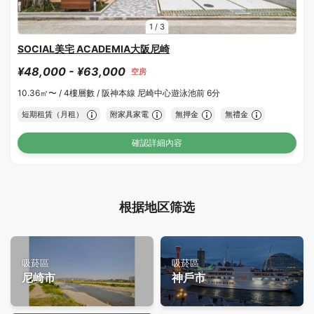
1
/
3
SOCIAL美宅 ACADEMIA大阪尼崎
¥48,000 - ¥63,000
空房
10.36㎡〜 /
4樓層數 /
阪神本線 尼崎中心遊泳池前 6分
短期租賃（月租）
附家具家電
無押金
無禮金
確認詳細內容
根据地区筛选
吸菸區
吸菸區
尼崎市
神戶市