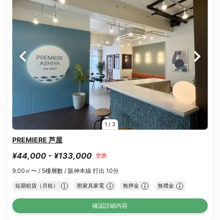
1
/
3
PREMIERE 芦屋
¥44,000 - ¥133,000
空房
9.00㎡〜 /
5樓層數 /
阪神本線 打出 10分
短期租賃（月租）
附家具家電
無押金
無禮金
確認詳細內容