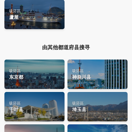
吸菸區
蘆屋
由其他都道府县搜寻
吸菸區
吸菸區
东京都
神奈川县
吸菸區
吸菸區
千叶县
埼玉县