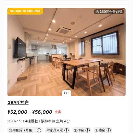
SOCIAL RESIDENCE
1
/
1
GRAN 神户
¥52,000 - ¥56,000
空房
9.90㎡〜 /
4樓層數 /
阪神本線 魚崎 4分
短期租賃（月租）
附家具家電
無押金
無禮金