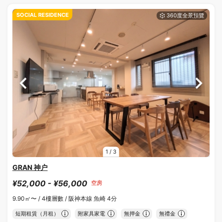
SOCIAL RESIDENCE
1
/
3
GRAN 神户
¥52,000 - ¥56,000
空房
9.90㎡〜 /
4樓層數 /
阪神本線 魚崎 4分
短期租賃（月租）
附家具家電
無押金
無禮金