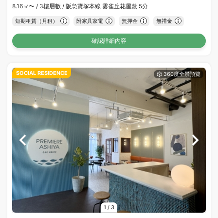
8.16㎡〜 /
3樓層數 /
阪急寶塚本線 雲雀丘花屋敷 5分
短期租賃（月租）
附家具家電
無押金
無禮金
確認詳細內容
SOCIAL RESIDENCE
1
/
3