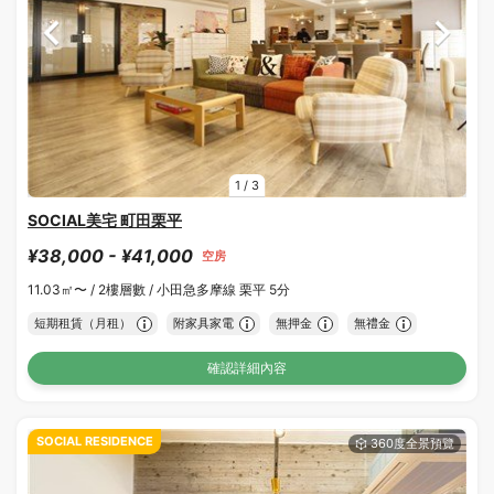
1
/
3
SOCIAL美宅 町田栗平
¥38,000 - ¥41,000
空房
11.03㎡〜 /
2樓層數 /
小田急多摩線 栗平 5分
短期租賃（月租）
附家具家電
無押金
無禮金
確認詳細內容
SOCIAL RESIDENCE