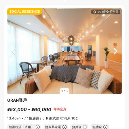
SOCIAL RESIDENCE
1
/
3
GRAN登戶
¥53,000 - ¥60,000
即將空房
13.40㎡〜 /
4樓層數 /
ＪＲ南武線 宿河原 10分
短期租賃（月租）
附家具家電
無押金
無禮金