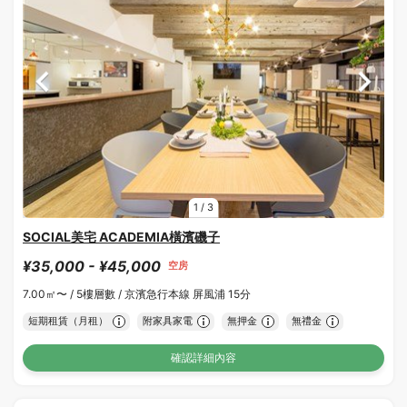
1
/
3
SOCIAL美宅 ACADEMIA橫濱磯子
¥35,000 - ¥45,000
空房
7.00㎡〜 /
5樓層數 /
京濱急行本線 屏風浦 15分
短期租賃（月租）
附家具家電
無押金
無禮金
確認詳細內容