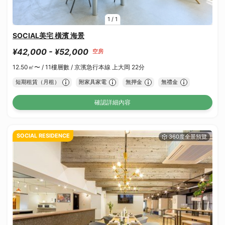
1
/
1
SOCIAL美宅 橫濱 海景
¥42,000 - ¥52,000
空房
12.50㎡〜 /
11樓層數 /
京濱急行本線 上大岡 22分
短期租賃（月租）
附家具家電
無押金
無禮金
確認詳細內容
SOCIAL RESIDENCE