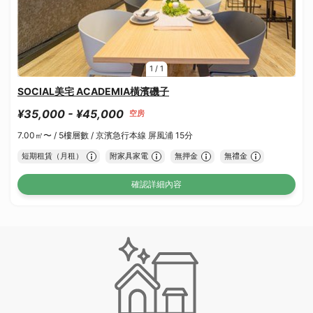
1
/
1
SOCIAL美宅 ACADEMIA橫濱磯子
¥35,000 - ¥45,000
空房
7.00㎡〜 /
5樓層數 /
京濱急行本線 屏風浦 15分
短期租賃（月租）
附家具家電
無押金
無禮金
確認詳細內容