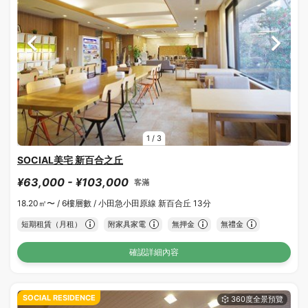
1
/
3
SOCIAL美宅 新百合之丘
¥63,000 - ¥103,000
客滿
18.20㎡〜 /
6樓層數 /
小田急小田原線 新百合丘 13分
短期租賃（月租）
附家具家電
無押金
無禮金
確認詳細內容
SOCIAL RESIDENCE