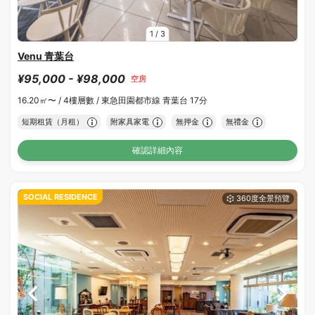
1
/
3
Venu 青葉台
¥95,000 - ¥98,000
空房
16.20㎡〜 /
4樓層數 /
東急田園都市線 青葉台 17分
短期租賃（月租）
附家具家電
無押金
無禮金
確認詳細內容
SOCIAL RESIDENCE