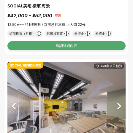
SOCIAL美宅 橫濱 海景
¥42,000 - ¥52,000
空房
12.50㎡〜 /
11樓層數 /
京濱急行本線 上大岡 22分
短期租賃（月租）
附家具家電
無押金
無禮金
確認詳細內容
SOCIAL RESIDENCE