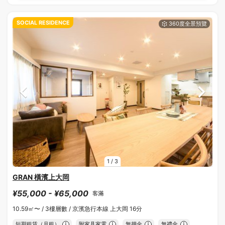
SOCIAL RESIDENCE
1
/
3
GRAN 橫濱上大岡
¥55,000 - ¥65,000
客滿
10.59㎡〜 /
3樓層數 /
京濱急行本線 上大岡 16分
短期租賃（月租）
附家具家電
無押金
無禮金