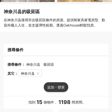
神奈川县的吸菸區
在神奈川县搜尋符合吸菸區條件的房源。提供附家具家電房型、歡
迎外國人入住，並支援彈性租期。透過Oakhouse輕鬆找房。
搜尋條件
搜尋條件：
神奈川县
吸菸區
其它：
神奈川县
追加・變更
15
1198
找到
個物件，
間房間。