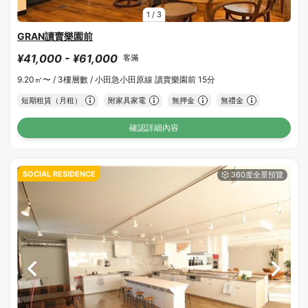
1
/
3
GRAN讀賣樂園前
¥41,000 - ¥61,000
客滿
9.20㎡〜 /
3樓層數 /
小田急小田原線 讀賣樂園前 15分
短期租賃（月租）
附家具家電
無押金
無禮金
確認詳細內容
SOCIAL RESIDENCE