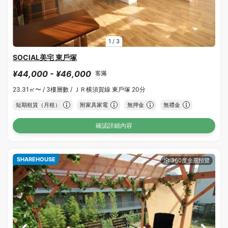
1
/
3
SOCIAL美宅 東戶塚
¥44,000 - ¥46,000
客滿
23.31㎡〜 /
3樓層數 /
ＪＲ横須賀線 東戶塚 20分
短期租賃（月租）
附家具家電
無押金
無禮金
確認詳細內容
SHAREHOUSE