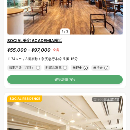
1
/
3
SOCIAL美宅 ACADEMIA横浜
¥55,000 - ¥97,000
空房
11.74㎡〜 /
3樓層數 /
京濱急行本線 生麥 15分
短期租賃（月租）
附家具家電
無押金
無禮金
確認詳細內容
SOCIAL RESIDENCE