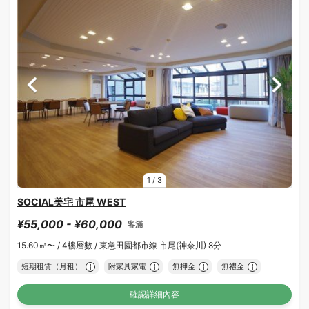
1
/
3
SOCIAL美宅 市尾 WEST
¥55,000 - ¥60,000
客滿
15.60㎡〜 /
4樓層數 /
東急田園都市線 市尾(神奈川) 8分
短期租賃（月租）
附家具家電
無押金
無禮金
確認詳細內容