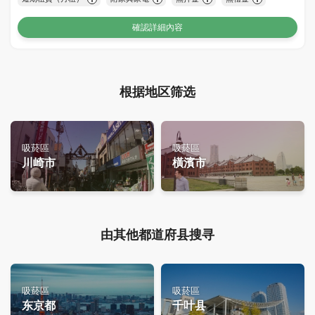
確認詳細內容
根据地区筛选
吸菸區
吸菸區
川崎市
橫濱市
由其他都道府县搜寻
吸菸區
吸菸區
东京都
千叶县