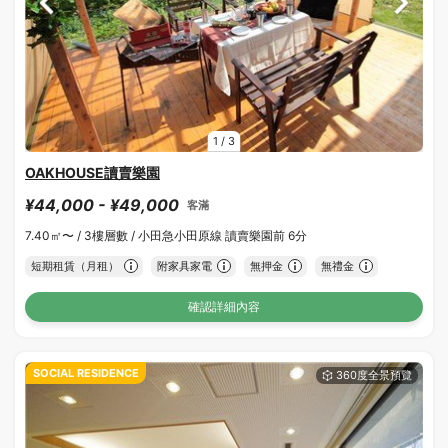
1
/
3
OAKHOUSE讀賣樂園
¥44,000 - ¥49,000
客滿
7.40㎡〜 /
3樓層數 /
小田急小田原線 讀賣樂園前 6分
短期租賃（月租）
附家具家電
無押金
無禮金
確認詳細內容
SOCIAL RESIDENCE