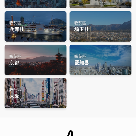
吸菸區
吸菸區
兵库县
埼玉县
吸菸區
吸菸區
京都
爱知县
吸菸區
大阪