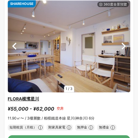
SHAREHOUSE
1
/
3
FLORA横濱星川
¥55,000 - ¥62,000
空房
11.90㎡〜 /
3樓層數 /
相模鐵道本線 星川(神奈川) 6分
短期租賃（月租）
附家具家電
無押金
無禮金