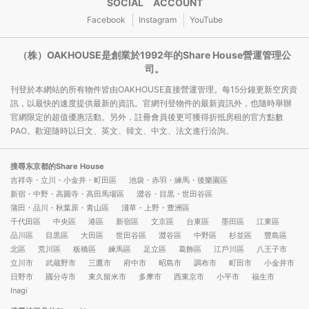
SOCIAL ACCOUNT
Facebook
Instagram
YouTube
（株）OAKHOUSE是創業於1992年的Share House營運管理公
司。
刊登於本網站的所有物件皆由OAKHOUSE直接營運管理。每15分鐘更新空房資
訊，以最快的速度提供最新的資訊。官網刊登物件的最新資訊外，也隨時舉辦
官網限定的超值優惠活動。另外，註冊會員後更可獲得折抵房租的官方點數
PAO。歡迎隨時以日文、英文、韓文、中文、法文進行洽詢。
搜尋东京都的Share House
吉祥寺・立川・小金井・町田區
池袋・赤羽・練馬・後樂園區
新宿・中野・高圓寺・高田馬場區
澀谷・目黒・世田谷區
蒲田・品川・秋葉原・青山區
淺草・上野・豊洲區
千代田區
中央區
港區
新宿區
文京區
台東區
墨田區
江東區
品川區
目黒區
大田區
世田谷區
澀谷區
中野區
杉並區
豐島區
北區
荒川區
板橋區
練馬區
足立區
葛飾區
江戶川區
八王子市
立川市
武蔵野市
三鷹市
府中市
昭島市
調布市
町田市
小金井市
日野市
國分寺市
東久留米市
多摩市
西東京市
小平市
福生市
Inagi