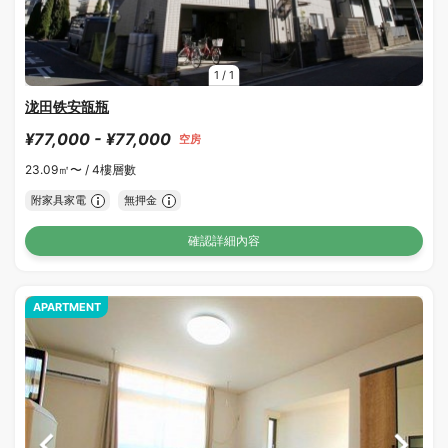
1
/
1
泷田铁安瓿瓶
¥77,000 - ¥77,000
空房
23.09㎡〜 /
4樓層數
附家具家電
無押金
確認詳細內容
APARTMENT