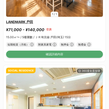
1
/
1
LANDMARK 戶田
¥71,000 - ¥140,000
空房
15.00㎡〜 /
5樓層數 /
ＪＲ埼京線 戶田(埼玉) 15分
短期租賃（月租）
附家具家電
無押金
無禮金
確認詳細內容
SOCIAL RESIDENCE