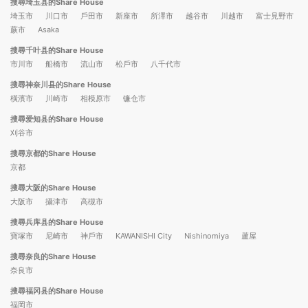
搜尋埼玉县的Share House
埼玉市
川口市
戶田市
新座市
所澤市
越谷市
川越市
富士見野市
蕨市
Asaka
搜尋千叶县的Share House
市川市
船橋市
流山市
松戶市
八千代市
搜尋神奈川县的Share House
橫濱市
川崎市
相模原市
镰仓市
搜尋爱知县的Share House
刈谷市
搜尋京都的Share House
京都
搜尋大阪的Share House
大阪市
攝津市
高槻市
搜尋兵库县的Share House
寶塚市
尼崎市
神戶市
KAWANISHI City
Nishinomiya
蘆屋
搜尋奈良的Share House
奈良市
搜尋福冈县的Share House
福岡市