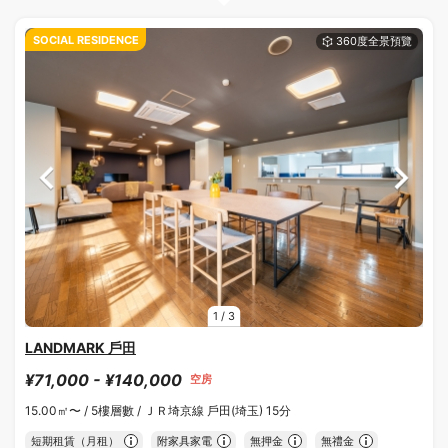
SOCIAL RESIDENCE
1
/
3
LANDMARK 戶田
¥71,000 - ¥140,000
空房
15.00㎡〜 /
5樓層數 /
ＪＲ埼京線 戶田(埼玉) 15分
短期租賃（月租）
附家具家電
無押金
無禮金