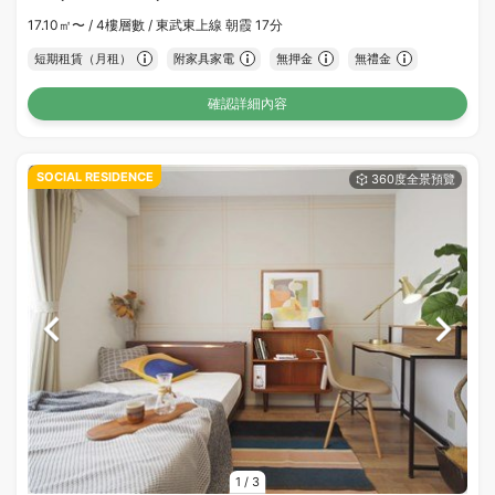
17.10㎡〜 /
4樓層數 /
東武東上線 朝霞 17分
短期租賃（月租）
附家具家電
無押金
無禮金
確認詳細內容
SOCIAL RESIDENCE
1
/
3