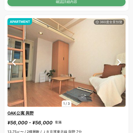
確認詳細內容
APARTMENT
1
/
3
OAK公寓 與野
¥56,000 - ¥56,000
客滿
13.75㎡〜 /
2樓層數 /
ＪＲ京濱東北線 與野 7分