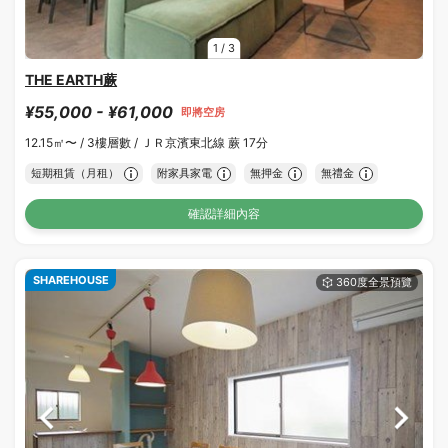
1
/
3
THE EARTH蕨
¥55,000 - ¥61,000
即將空房
12.15㎡〜 /
3樓層數 /
ＪＲ京濱東北線 蕨 17分
短期租賃（月租）
附家具家電
無押金
無禮金
確認詳細內容
SHAREHOUSE