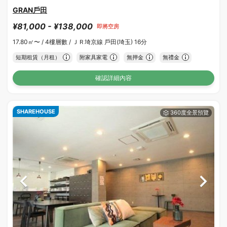
GRAN戶田
¥81,000 - ¥138,000
即將空房
17.80㎡〜 /
4樓層數 /
ＪＲ埼京線 戶田(埼玉) 16分
短期租賃（月租）
附家具家電
無押金
無禮金
確認詳細內容
SHAREHOUSE