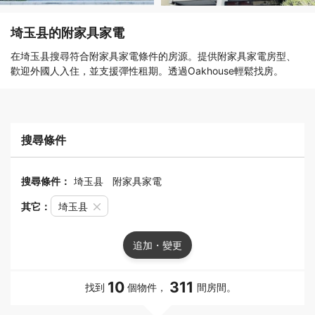
埼玉县的附家具家電
在埼玉县搜尋符合附家具家電條件的房源。提供附家具家電房型、
歡迎外國人入住，並支援彈性租期。透過Oakhouse輕鬆找房。
搜尋條件
搜尋條件：
埼玉县
附家具家電
其它：
埼玉县
追加・變更
10
311
找到
個物件，
間房間。