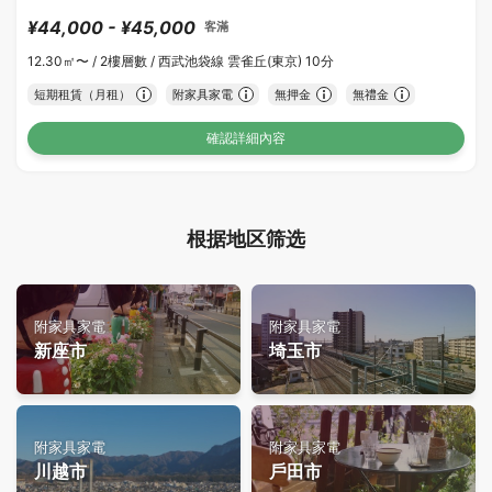
¥44,000 - ¥45,000
客滿
12.30㎡〜 /
2樓層數 /
西武池袋線 雲雀丘(東京) 10分
短期租賃（月租）
附家具家電
無押金
無禮金
確認詳細內容
根据地区筛选
附家具家電
附家具家電
新座市
埼玉市
附家具家電
附家具家電
川越市
戶田市