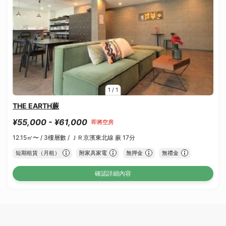
1
/
1
THE EARTH蕨
¥55,000 - ¥61,000
即將空房
12.15㎡〜 /
3樓層數 /
ＪＲ京濱東北線 蕨 17分
短期租賃（月租）
附家具家電
無押金
無禮金
確認詳細內容