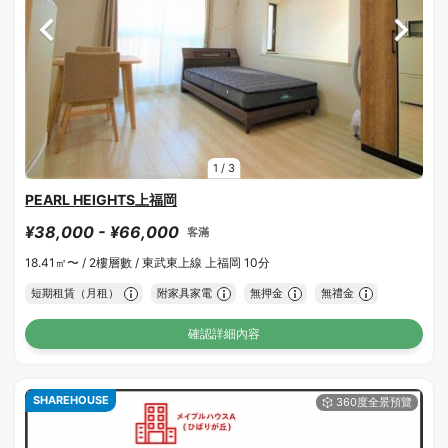
1
/
3
PEARL HEIGHTS上福岡
¥38,000 - ¥66,000
客滿
18.41㎡〜 /
2樓層數 /
東武東上線 上福岡 10分
短期租賃（月租）
附家具家電
無押金
無禮金
確認詳細內容
SHAREHOUSE