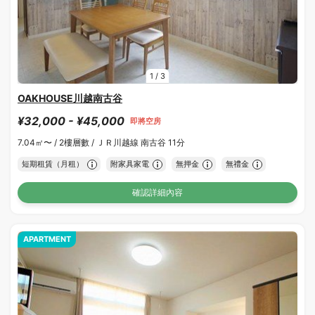
1
/
3
OAKHOUSE川越南古谷
¥32,000 - ¥45,000
即將空房
7.04㎡〜 /
2樓層數 /
ＪＲ川越線 南古谷 11分
短期租賃（月租）
附家具家電
無押金
無禮金
確認詳細內容
APARTMENT