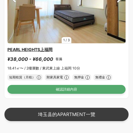
1
/
3
PEARL HEIGHTS上福岡
¥38,000 - ¥66,000
客滿
18.41㎡〜 /
2樓層數 /
東武東上線 上福岡 10分
短期租賃（月租）
附家具家電
無押金
無禮金
確認詳細內容
埼玉县的APARTMENT一覽