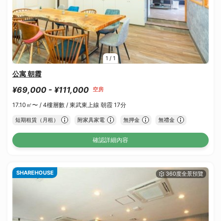
1
/
1
公寓 朝霞
¥69,000 - ¥111,000
空房
17.10㎡〜 /
4樓層數 /
東武東上線 朝霞 17分
短期租賃（月租）
附家具家電
無押金
無禮金
確認詳細內容
SHAREHOUSE