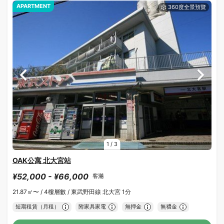
APARTMENT
1
/
3
OAK公寓 北大宮站
¥52,000 - ¥66,000
客滿
21.87㎡〜 /
4樓層數 /
東武野田線 北大宮 1分
短期租賃（月租）
附家具家電
無押金
無禮金